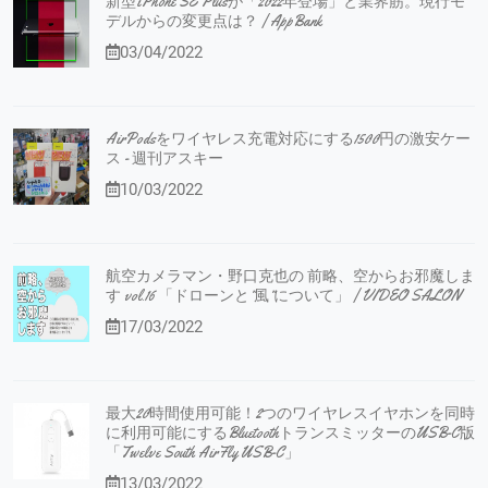
新型iPhone SE Plusが「2022年登場」と業界筋。現行モ
デルからの変更点は？ | AppBank
03/04/2022
AirPodsをワイヤレス充電対応にする1500円の激安ケー
ス - 週刊アスキー
10/03/2022
航空カメラマン・野口克也の 前略、空からお邪魔しま
す vol.16 「ドローンと”風”について」 | VIDEO SALON
17/03/2022
最大20時間使用可能！2つのワイヤレスイヤホンを同時
に利用可能にするBluetoothトランスミッターのUSB-C版
「Twelve South AirFly USB-C」
13/03/2022