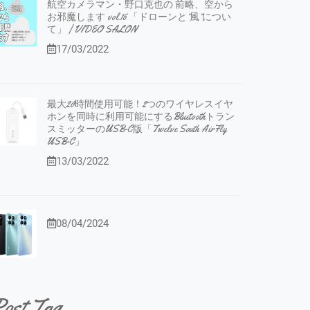
航空カメラマン・野口克也の 前略、空から
お邪魔します vol.16 「ドローンと”風”につい
て」 | VIDEO SALON
17/03/2022
最大20時間使用可能！2つのワイヤレスイヤ
ホンを同時に利用可能にするBluetoothトラン
スミッターのUSB-C版「Twelve South AirFly
USB-C」
13/03/2022
08/04/2024
ost Tag