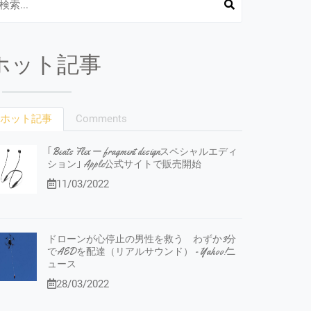
ホット記事
ホット記事
Comments
｢Beats Flex ー fragment designスペシャルエディ
ション｣ Apple公式サイトで販売開始
11/03/2022
ドローンが心停止の男性を救う わずか3分
でAEDを配達（リアルサウンド） - Yahoo!ニ
ュース
28/03/2022