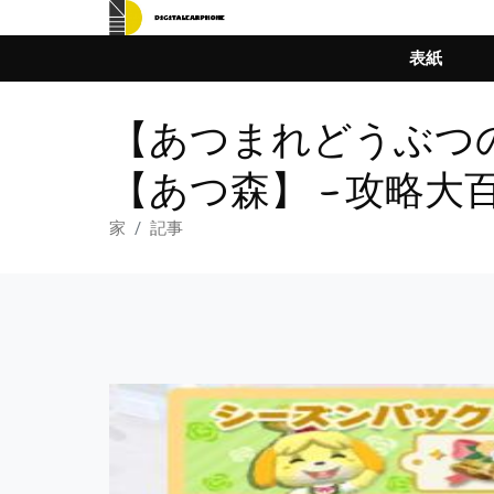
表紙
【あつまれどうぶつ
【あつ森】 – 攻略大
家
記事