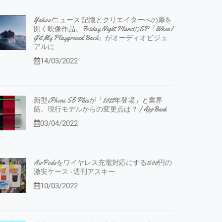
Yahoo!ニュース 記憶とクリエイターへの扉を
開く映像作品。Friday Night PlansのEP『When I
Get My Playground Back』がオーディオビジュ
アルに
14/03/2022
新型iPhone SE Plusが「2022年登場」と業界
筋。現行モデルからの変更点は？ | AppBank
03/04/2022
AirPodsをワイヤレス充電対応にする1500円の
激安ケース - 週刊アスキー
10/03/2022