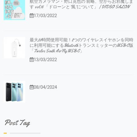
航空カメラマン・野口克也の 前略、空からお邪魔しま
す vol.16 「ドローンと”風”について」 | VIDEO SALON
17/03/2022
最大20時間使用可能！2つのワイヤレスイヤホンを同時
に利用可能にするBluetoothトランスミッターのUSB-C版
「Twelve South AirFly USB-C」
13/03/2022
08/04/2024
Post Tag