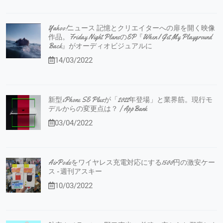
Yahoo!ニュース 記憶とクリエイターへの扉を開く映像
作品。Friday Night PlansのEP『When I Get My Playground
Back』がオーディオビジュアルに
14/03/2022
新型iPhone SE Plusが「2022年登場」と業界筋。現行モ
デルからの変更点は？ | AppBank
03/04/2022
AirPodsをワイヤレス充電対応にする1500円の激安ケー
ス - 週刊アスキー
10/03/2022