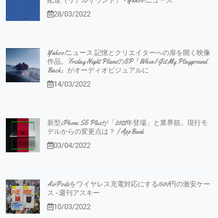
配達（リアルサウンド） - Yahoo!ニュース
28/03/2022
Yahoo!ニュース 記憶とクリエイターへの扉を開く映像
作品。Friday Night PlansのEP『When I Get My Playground
Back』がオーディオビジュアルに
14/03/2022
新型iPhone SE Plusが「2022年登場」と業界筋。現行モ
デルからの変更点は？ | AppBank
03/04/2022
AirPodsをワイヤレス充電対応にする1500円の激安ケー
ス - 週刊アスキー
10/03/2022