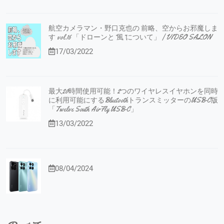
航空カメラマン・野口克也の 前略、空からお邪魔しま
す vol.16 「ドローンと”風”について」 | VIDEO SALON
17/03/2022
最大20時間使用可能！2つのワイヤレスイヤホンを同時
に利用可能にするBluetoothトランスミッターのUSB-C版
「Twelve South AirFly USB-C」
13/03/2022
08/04/2024