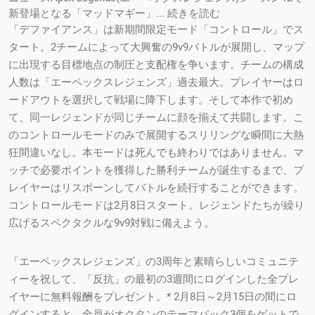
新登場となる「マッドマギー」... 続きを読む
「デファイアンス」は新期間限定モード「コントロール」でス
タート。2チームによって大興奮の9v9バトルが展開し、マップ
に出現する目標地点の制圧と支配権を争います。チームの構成
人数は「エーペックスレジェンズ」過去最大。プレイヤーはロ
ードアウトを選択して戦場に降下します。そして本作で初め
て、同一レジェンドが同じチームに顔を揃えて共闘します。こ
のコントロールモードのみで展開するスリリングな瞬間に大熱
狂間違いなし。本モードは死んでも終わりではありません。マ
ッチで必要ポイントを獲得した勝利チームが誕生するまで、プ
レイヤーはリスポーンしてバトルを続行することができます。
コントロールモードは2月8日スタート。レジェンドたちが繰り
広げるスペクタクルな9v9対戦に備えよう。
「エーペックスレジェンズ」の3周年と素晴らしいコミュニテ
ィーを祝して、「反抗」の最初の3週間にログインした全プレ
イヤーに無料報酬をプレゼント。* 2月8日～2月15日の間にロ
グインすると、全員がオクタンのテーマパック3個をゲットで