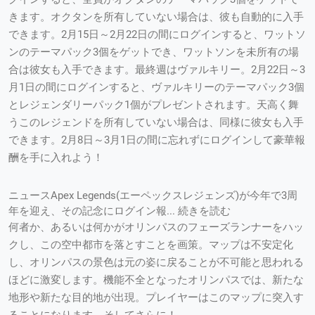
きます。オクタンを所有していない場合は、彼も自動的に入手
できます。2月15日～2月22日の間にログインすると、ワットソ
ンのテーマパック3個をゲットでき、ワットソンを未所有の場
合は彼女も入手できます。最終週はヴァルキリー。2月22日～3
月1日の間にログインすると、ヴァルキリーのテーマパック3個
とレジェンダリーパック1個がプレゼントされます。天高く舞
うこのレジェンドを所有していない場合は、同様に彼女も入手
できます。2月8日～3月1日の間に忘れずにログインして豪華報
酬を手に入れよう！
ニュースApex Legends(エーペックスレジェンズ)が今年で3周
年を迎え、その記念にログイン報... 続きを読む
何者か、あるいは何かがオリンパスのフェーズランナーをハッ
クし、この空中都市を落とすことを画策。マップは不安定化
し、オリンパスの景色は元の姿に戻ることが不可能と思われる
ほどに激変します。機能不全となったオリンパスでは、新たな
地形や新たな目的地が出現。プレイヤーはこのマップに突入す
ることになります。そしてさらに！