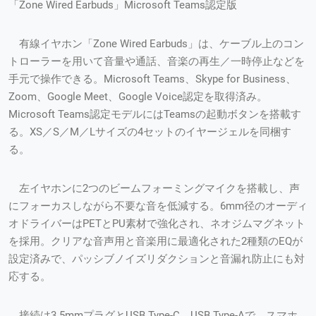
「Zone Wired Earbuds」Microsoft Teams認定版
有線イヤホン「Zone Wired Earbuds」は、ケーブル上のコン
トローラーを用いて音量や通話、音楽の再生／一時停止などを
手元で操作できる。Microsoft Teams、Skype for Business、
Zoom、Google Meet、Google Voice認定を取得済み。
Microsoft Teams認定モデルにはTeamsの起動ボタンを搭載す
る。XS／S／M／Lサイズの4セットのイヤージェルを同梱す
る。
左イヤホンに2つのビームフォーミングマイクを搭載し、声
にフォーカスしながら不要な音を低減する。6mm径のオーディ
オドライバーはPETとPU素材で強化され、ネオジムマグネット
を採用。クリアな音声用と音楽用に最適化された2種類のEQが
設定済みで、パッシブノイズリダクションと音漏れ防止にも対
応する。
接続は3.5mmプラグとUSB Type-C、USB Type-Aで、スマホ