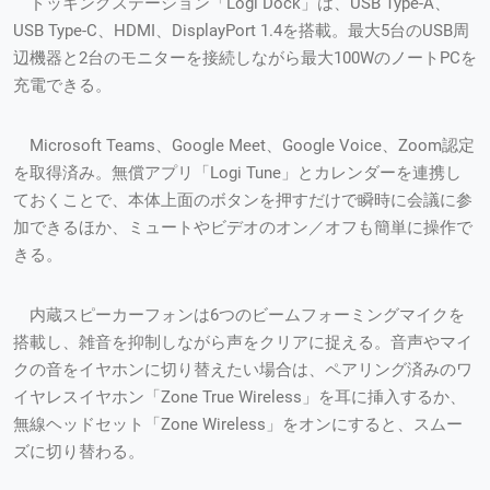
ドッキングステーション「Logi Dock」は、USB Type-A、
USB Type-C、HDMI、DisplayPort 1.4を搭載。最大5台のUSB周
辺機器と2台のモニターを接続しながら最大100WのノートPCを
充電できる。
Microsoft Teams、Google Meet、Google Voice、Zoom認定
を取得済み。無償アプリ「Logi Tune」とカレンダーを連携し
ておくことで、本体上面のボタンを押すだけで瞬時に会議に参
加できるほか、ミュートやビデオのオン／オフも簡単に操作で
きる。
内蔵スピーカーフォンは6つのビームフォーミングマイクを
搭載し、雑音を抑制しながら声をクリアに捉える。音声やマイ
クの音をイヤホンに切り替えたい場合は、ペアリング済みのワ
イヤレスイヤホン「Zone True Wireless」を耳に挿入するか、
無線ヘッドセット「Zone Wireless」をオンにすると、スムー
ズに切り替わる。