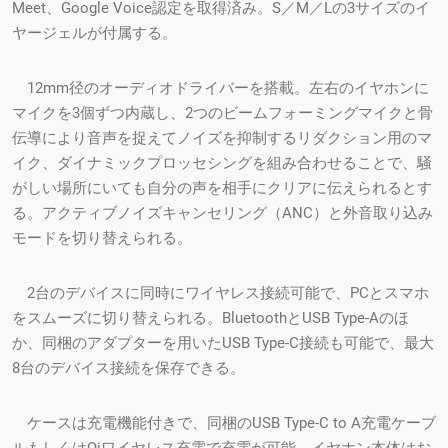
Meet、Google Voice認定を取得済み。S／M／Lの3サイズのイ
ヤージェルが付属する。
12mm径のオーディオドライバーを搭載。左右のイヤホンに
マイクを3個ずつ内蔵し、2つのビームフォーミングマイクと骨
伝導により音声を捉えてノイズを抑制するリダクション用のマ
イク、ダイナミックプロッセシングを組み合わせることで、騒
がしい場所にいても自分の声を相手にクリアに伝えられるとす
る。アクティブノイズキャンセリング（ANC）と外音取り込み
モードを切り替えられる。
2台のデバイスに同時にワイヤレス接続可能で、PCとスマホ
をスムーズに切り替えられる。BluetoothとUSB Type-Aのほ
か、同梱のアダプターを用いたUSB Type-C接続も可能で、最大
8台のデバイス接続を保存できる。
ケースは充電機能付きで、同梱のUSB Type-C to A充電ケーブ
ルもしくはQiワイヤレス充電で充電が可能。イヤホン本体はお