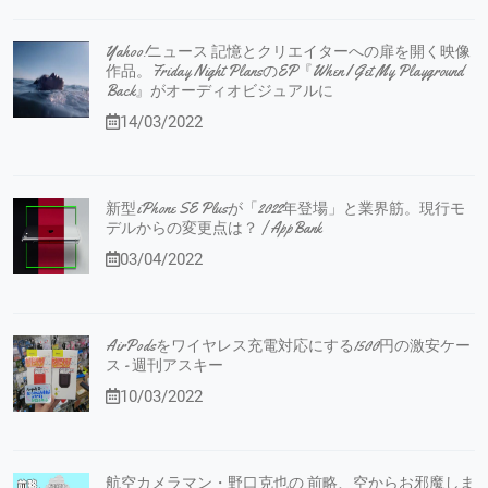
Yahoo!ニュース 記憶とクリエイターへの扉を開く映像
作品。Friday Night PlansのEP『When I Get My Playground
Back』がオーディオビジュアルに
14/03/2022
新型iPhone SE Plusが「2022年登場」と業界筋。現行モ
デルからの変更点は？ | AppBank
03/04/2022
AirPodsをワイヤレス充電対応にする1500円の激安ケー
ス - 週刊アスキー
10/03/2022
航空カメラマン・野口克也の 前略、空からお邪魔しま