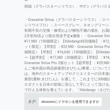
ー
両端（グラバスターシリウス）、中3つ（グラバス
・Gravastar Sirius（グラバスターシリウス）
シリウスプロ）：スペースグレー、ネオングリーン、
初期不良の交換・修理および梱包不備の場合、お届け
2月初旬頃より順次発送予定●価格：・Gravastar Si
¥11,980（150個限定）【Kibidango特別価格】：¥12,8
ット限定）【早割】：¥22,980・Gravastar Siri
個限定）【早割】：¥16,630（150個限定）【Kibidango
ー【超早割】：¥17,380（20個限定）【早割】：¥18,2
Gravastar Sirius Pro 2個セット【超早割】：¥29
んご海外面白商品探索部(きびたん)事業」についてクラ
は、海外のスタートアップやクリエイターの日本進
索部(通称:きびたん)」を通して、これまでに20
ロダクトを日本の皆様に安心して手にとって頂ける
で行える体制を整えています。「Kibidango（きびだんご）」h
タグ:
xboxoneにイヤホンを使用できますか