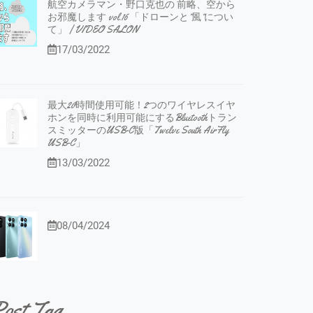
航空カメラマン・野口克也の 前略、空から
お邪魔します vol.16 「ドローンと”風”につい
て」 | VIDEO SALON
17/03/2022
最大20時間使用可能！2つのワイヤレスイヤ
ホンを同時に利用可能にするBluetoothトラン
スミッターのUSB-C版「Twelve South AirFly
USB-C」
13/03/2022
08/04/2024
ost Tag