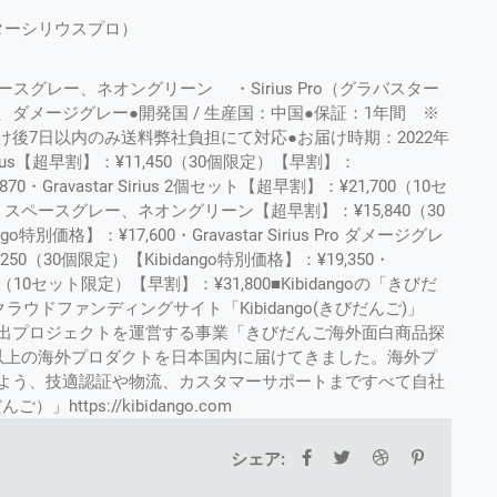
ターシリウスプロ）
：スペースグレー、ネオングリーン ・Sirius Pro（グラバスター
ダメージグレー●開発国 / 生産国：中国●保証：1年間 ※
後7日以内のみ送料弊社負担にて対応●お届け時期：2022年
rius【超早割】：¥11,450（30個限定）【早割】：
70・Gravastar Sirius 2個セット【超早割】：¥21,700（10セ
us Pro スペースグレー、ネオングリーン【超早割】：¥15,840（30
特別価格】：¥17,600・Gravastar Sirius Pro ダメージグレ
50（30個限定）【Kibidango特別価格】：¥19,350・
,980（10セット限定）【早割】：¥31,800■Kibidangoの「きびだ
ウドファンディングサイト「Kibidango(きびだんご)」
出プロジェクトを運営する事業「きびだんご海外面白商品探
0個以上の海外プロダクトを日本国内に届けてきました。海外プ
よう、技適認証や物流、カスタマーサポートまですべて自社
ttps://kibidango.com
シェア: