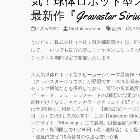
気！球体ロボット型
最新作『Gravastar Si
01/05/2022
Digitalearphone
記事
16
きびだんご株式会社（本社：東京都新宿区）は、同社が
にて、「いつでも貴方の傍に！イヤホンになって地球に再来
ジェクトを期間限定で開催いたします。
大人気球体ロボット型スピーカーシリーズ最新作・Bluetoo
（グラバスターシリウス）が登場です！2020年発表
セリング機能などを搭載しており、通話や音楽鑑賞
ビーモード、ミュージックモードの3種類の設定が
能性だけでなく、ネオンカラーがカッコイイSFチ
は全3種類をご用意しています。【商品詳細ページ】https://ki
日（月）23:59までの期間中、この【Gravastar
ングサイト「Kibidango」にて展開。目標金額1,
ジェクト期間限定で11,450円（税・送料込）より
・
遅延ほぼゼロ&高音質の快適な使い心地