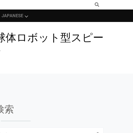
JAPANESE
気！球体ロボット型スピー
場
検索