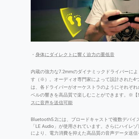
・
身体にダイレクトに響く迫力の重低音
内蔵の強力な7.2mmのダイナミックドライバーに
す（※）。オーディオ専門家によって設計された4
は、各ドライバーがオーケストラのようにそれぞれ
ベルの響きを高品質で楽しむことができます。※【Siri
スに音声を送信可能
Bluetooth5.2には、ブロードキャストで複数デ
「LE Audio」が使用されています。さらにハイ
により、電力消費を抑えた高品質の音声データ送信