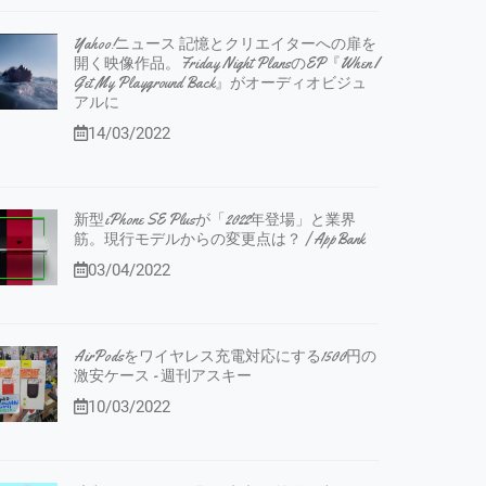
Yahoo!ニュース 記憶とクリエイターへの扉を
開く映像作品。Friday Night PlansのEP『When I
Get My Playground Back』がオーディオビジュ
アルに
14/03/2022
新型iPhone SE Plusが「2022年登場」と業界
筋。現行モデルからの変更点は？ | AppBank
03/04/2022
AirPodsをワイヤレス充電対応にする1500円の
激安ケース - 週刊アスキー
10/03/2022