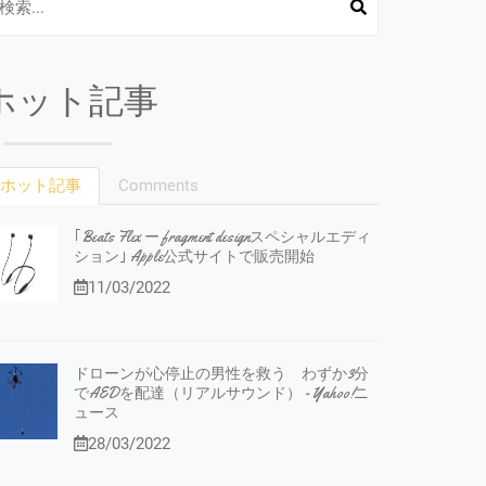
ホット記事
ホット記事
Comments
｢Beats Flex ー fragment designスペシャルエディ
ション｣ Apple公式サイトで販売開始
11/03/2022
ドローンが心停止の男性を救う わずか3分
でAEDを配達（リアルサウンド） - Yahoo!ニ
ュース
28/03/2022