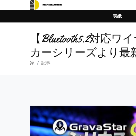
表紙
【Bluetooth5
カーシリーズより最新作『G
家
記事