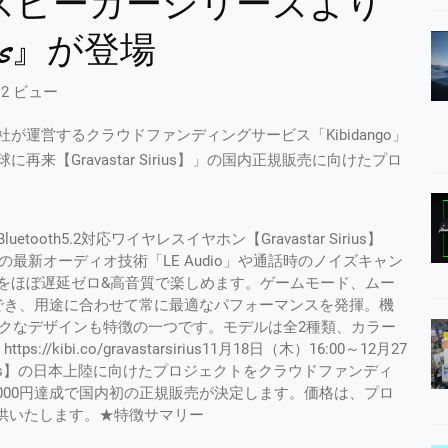
スピーカーシリーズより
rius』が登場
12 ビュー
運営するクラウドファンディングサービス「Kibidango」
【Gravastar Sirius】」の国内正規販売に向けたプロ
th5.2対応ワイヤレスイヤホン【Gravastar Sirius】
の最新オーディオ技術「LE Audio」や通話時のノイズキャン
をほぼ遅延ゼロ&高音質で楽しめます。ゲームモード、ムー
でき、用途に合わせて常に最適なパフォーマンスを発揮。機
ックなデザインも特徴の一つです。モデルは全2種類、カラー
bi.co/gravastarsirius11月18日（木）16:00～12月27
 Sirius】の日本上陸に向けたプロジェクトをクラウドファンディ
500,000円達成で国内初の正規販売が決定します。価格は、プロ
提供いたします。★特徴サマリー