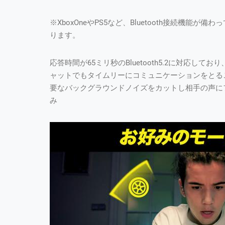
※XboxOneやPS5など、Bluetooth接続機
ります。
応答時間が65ミリ秒のBluetooth5.2に対応
ャットでもタイムリーにコミュニケーションをとる
要なバックグラウンドノイズをカットし相手の声に
み