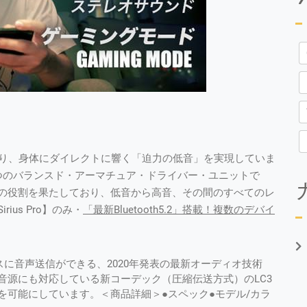
より、身体にダイレクトに響く「迫力の低音」を実現していま
つのバランスド・アーマチュア・ドライバー・ユニットで
の役割を果たしており、低音から高音、その間のすべてのレ
us Pro】のみ・
「最新Bluetooth5.2」搭載！複数のデバイ
バイスに音声送信ができる、2020年発表の最新オーディオ技術
レゾ音源にも対応している新コーデック（圧縮伝送方式）のLC3
を可能にしています。＜商品詳細＞●スペック●モデル/カラ