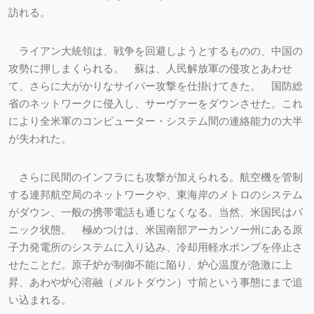
訪れる。
ライアン大統領は、戦争を回避しようとするものの、中国の
攻勢に押しまくられる。 蘇は、人民解放軍の侵攻とあわせ
て、さらに大がかりなサイバー攻撃を仕掛けてきた。 国防総
省のネットワークに侵入し、サーヴァーをダウンさせた。これ
により全米軍のコンピューター・システム間の連絡能力の大半
が失われた。
さらに民間のインフラにも攻撃が加えられる。航空機を管制
する連邦航空局のネットワークや、東海岸のメトロのシステム
がダウン、一般の携帯電話も通じなくなる。当然、米国民はパ
ニック状態。 極めつけは、米国南部アーカンソー州にある原
子力発電所のシステムに入り込み、冷却用軽水ポンプを停止さ
せたことだ。原子炉が制御不能に陥り、炉心温度が急激に上
昇、あわや炉心溶融（メルトダウン）寸前という事態にまで追
い込まれる。