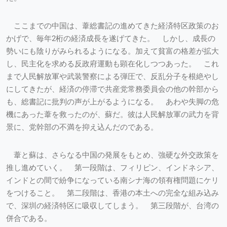
ここまでの中国は、葦総書記の進めてきた経済特区政策のお
かげで、毎年2桁の経済成長を遂げてきた。 しかし、成長の
勢いにも陰りがみられるようになる。加えて貧富の格差が拡大
し、民主化を求める反政府運動も顕在化しつつあった。 これ
まで人民解放軍や武装警察による弾圧で、反乱分子を根絶やし
にしてきたが、経済の停滞で共産党常務委員会の他の幹部から
も、総書記に批判の声が上がるようになる。 あわや失脚の危
機にあった葦を救ったのが、蘇だ。彼は人民解放軍の武力を背
景に、党幹部の不満を抑え込んだのである。
葦と蘇は、さらなる中国の発展をもとめ、強硬な外交政策を
推し進めていく。 第一段階は、フィリピン、インドネシア、
インドとの間で紛争になっている南シナ海の領有権問題にケリ
をつけること。 第二段階は、香港の本土への完全な組み込み
で、深圳の経済特区に吸収してしまう。 第三段階が、台湾の
併合である。