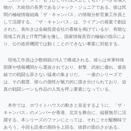
物が、大統領の長男であるジャック・ジュニアである。彼は民
間の極秘情報組織「ザ・キャンバス」の情報分析官兼工作員と
して活躍する。「ザ・キャンバス」は、ライアンの発案で創設
された。表向きは金融投資会社の看板を掲げているが、有能な
現地工作員とIT専門家を擁し、国家情報長官の極秘の指示によ
り、公の政府機関では動くことのできない事案に対処する。
現地工作員は少数精鋭の5人で構成される。彼らは米軍特殊
部隊や情報機関から選抜されており、射撃、武術に優れ、最前
線での戦闘も辞さない猛者の集まりだ。 一連のシリーズで
は、その都度、彼らの個性が魅力的に描き分けられており、迫
真の戦闘シーンも作品の人気を呼ぶ要素になっている。
本作では、ホワイトハウスの動きと並走するように、「ザ・
キャンパス」のメンバーが香港、北京を舞台に、縦横無尽に活
躍する。本シリーズのファンにとっては、それこそが醍醐味で
あろう。今回も読者の期待を上回る、抜群の面白さがある。