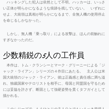
ハッキングした犯人は依然として不明。ハッカーは、いっさ
い正体が明らかになるような痕跡を残していない。 いずれに
せよ、大統領は真相が明らかになるまで、全無人機の使用停止
を命じるしかなかった。
しかし、無人機「乗っ取り」による攻撃は、ほんの前触れに
すぎなかったのだ。
少数精鋭の5人の工作員
本作は、トム・クランシーとマーク・グリーニーによる「ジ
ャック・ライアン」シリーズの４作目にあたる。 主人公は米
国大統領のジャック・ライアン。彼は正義感と責任感に満ち溢
れ、独裁国家やテロリストを相手に、母国と同盟国を守るため
には妥協を許さず、断固として強硬姿勢を貫くタフガイとして
描かれる。
このシリーズで、もうひとりの主人公とでもいうべき登場人