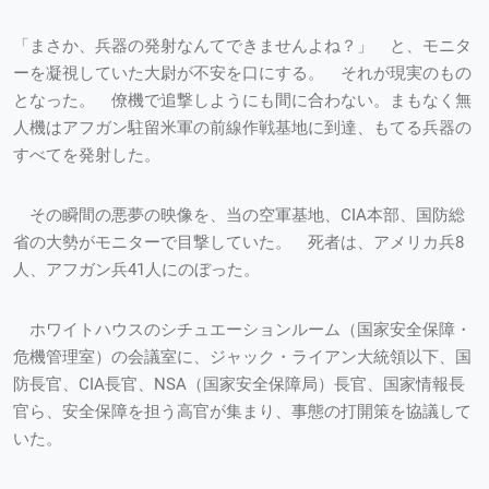
「まさか、兵器の発射なんてできませんよね？」 と、モニタ
ーを凝視していた大尉が不安を口にする。 それが現実のもの
となった。 僚機で追撃しようにも間に合わない。まもなく無
人機はアフガン駐留米軍の前線作戦基地に到達、もてる兵器の
すべてを発射した。
その瞬間の悪夢の映像を、当の空軍基地、CIA本部、国防総
省の大勢がモニターで目撃していた。 死者は、アメリカ兵8
人、アフガン兵41人にのぼった。
ホワイトハウスのシチュエーションルーム（国家安全保障・
危機管理室）の会議室に、ジャック・ライアン大統領以下、国
防長官、CIA長官、NSA（国家安全保障局）長官、国家情報長
官ら、安全保障を担う高官が集まり、事態の打開策を協議して
いた。