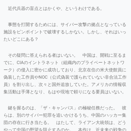
近代兵器の盲点とはかくや、というわけである。
事態を打開するためには、サイバー攻撃の拠点となっている
施設をピンポイントで破壊するしかない。しかし、それはいっ
たいどこにある？
その疑問に答えられる者はいない。 中国は、開戦に至るま
でに、CIAのイントラネット（組織内のプライベートネットワ
ーク）の侵入に密かに成功しており、北京在住の米大使館員に
偽装した工作員やNOC（公式偽装で護られていない非合法工作
員）を割り出し、次々と国外追放していた。アメリカの情報収
集活動は手薄となり、もはや現地で頼りになる要員はいない。
鍵を握るのは、「ザ・キャンパス」の極秘任務だった。 彼
らは、別のサイバー犯罪を追いかけるうち、中国のハッカー集
団の存在に行き当たる。 はたして、ライアン大統領は、どう
やって中国の野望を阻止するのか。 本作は、近未来の戦争の