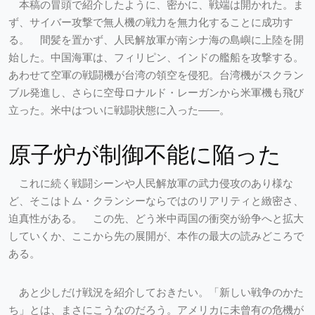
本稿の冒頭で紹介したように、密かに、戦端は開かれた。ま
ず、サイバー攻撃で無人機の戦力を無力化することに成功す
る。 間髪を置かず、人民解放軍が南シナ海の島嶼に上陸を開
始した。中国海軍は、フィリピン、インドの艦船を攻撃する。
あわせて空軍の戦闘機が台湾の領空を侵犯。台湾機がスクラン
ブル発進し、さらに空母ロナルド・レーガンから米軍機も飛び
立った。米中はついに戦闘状態に入った――。
原子炉が制御不能に陥った
これに続く戦闘シーンや人民解放軍の武力侵攻のあり様な
ど、そこはトム・クランシーならではのリアリティと緻密さ、
迫真性がある。 この先、どう米中両国の衝突が紛争へと拡大
していくか、ここから先の展開が、本作の最大の読みどころで
ある。
あと少しだけ戦況を紹介しておきたい。「新しい戦争のかた
ち」とは、まさにこうなのだろう。アメリカに未曾有の危機が