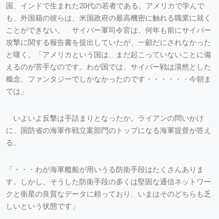
国、インドで生まれた20代の若者である。アメリカで学んで
も、外国籍の彼らは、米国政府の最高機密に触れる職業に就く
ことができない。 サイバー軍司令官は、何年も前にサイバー
攻撃に関する報告書を提出していたが、一顧だにされなかった
と嘆く。「アメリカという国は、まだ起こっていないことに備
えるのが苦手なのです。わが国では、サイバー戦は漠然とした
概念、ファンタジーでしかなかったのです・・・・・・今朝ま
では」
いよいよ反撃は手詰まりとなったか。ライアンの問いかけ
に、国防省の海軍作戦立案部門のトップになる海軍提督が答え
る。
「・・・わが海軍艦船が用いうる防衛手段はたくさんありま
す。しかし、そうした防衛手段の多くは堅固な通信ネットワー
クと衛星の良質なデータに頼っており、いまはそのどちらも乏
しいという状態です」