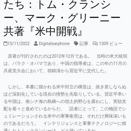
たち：トム・クランシ
ー、マーク・グリーニー
共著『米中開戦』
15/11/2022
Digitalearphone
記事
1309 ビュー
原著が刊行されたのは2012年12月である。 当時の米大統領
は、バラク・オバマであり、中国の指導者は、この年の11月の
共産党大会において、胡錦濤から習近平に交代した。
しかし、本書に描かれる米中対立の構造は、抜き差しならぬ
ほど深刻化している現在の情勢を先取りしている。習近平率い
る中国は、南シナ海の島嶼への領土的野心を露わにし、実効支
配を着々と進めているからだ。 読者にとって、この物語でシ
ュミレーションされる米中の軍事衝突は、それだけ興味深いも
のであるだろう。 インテリジェンスと軍事テクノロジーに精
通したトム・クランシーは、どう描いているか。