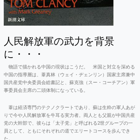
人民解放軍の武力を背景
に・・・
物語で描かれる中国の現状はこうだ。 米国と対立を深める
中国の指導層は、葦真林（ウェイ・ヂェンリン）国家主席兼中
国共産党中央委員会総書記と、蘇克強（スー・コーチアン）軍
事委員会主席の二頭体制になっている。
葦は経済専門のテクノクラートであり、蘇は生粋の軍人あが
りで今や人民解放軍を牛耳る実力者。両人とも父親が中国共産
党の大幹部で、彼らは「太子党」と呼ばれる2世グループの一
員として、ともにそれぞれの道でエリートコースを歩んでき
た。