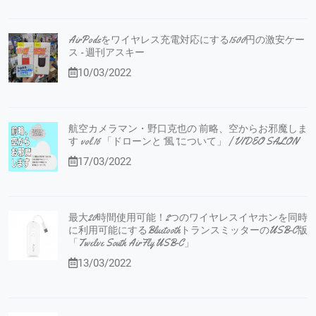
AirPodsをワイヤレス充電対応にする1500円の激安ケー
ス - 週刊アスキー
10/03/2022
航空カメラマン・野口克也の 前略、空からお邪魔しま
す vol.16 「ドローンと”風”について」 | VIDEO SALON
17/03/2022
最大20時間使用可能！2つのワイヤレスイヤホンを同時
に利用可能にするBluetoothトランスミッターのUSB-C版
「Twelve South AirFly USB-C」
13/03/2022