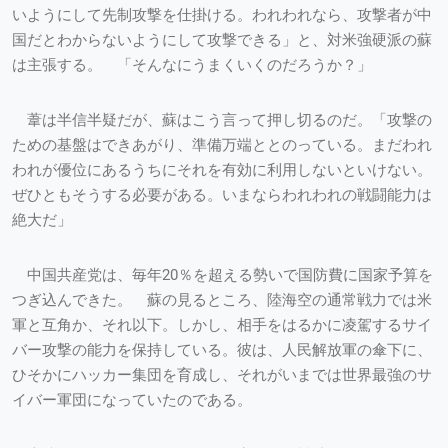
いようにして先制攻撃を仕掛ける。われわれなら、攻撃者が中
国だとわからないようにして攻撃できる」と、対米強硬派の蘇
は主張する。 「そんなにうまくいくのだろうか？」
葦は半信半疑だが、蘇はこう言って押し切るのだ。「攻撃の
ための基盤はできあがり、準備万端ととのっている。まだわれ
われが優位にあるうちにそれを有効に利用しないといけない。
ぜひともそうする必要がある。いまならわれわれの戦闘能力は
絶大だ」
中国共産党は、毎年20％を超える勢いで国防費に国家予算を
つぎ込んできた。 蘇の見るところ、陸海空の通常戦力では米
軍と互角か、それ以下。しかし、相手をはるかに凌駕するサイ
バー攻撃の能力を保持している。彼は、人民解放軍の傘下に、
ひそかにハッカー集団を育成し、それがいまでは世界最強のサ
イバー軍団になっていたのである。