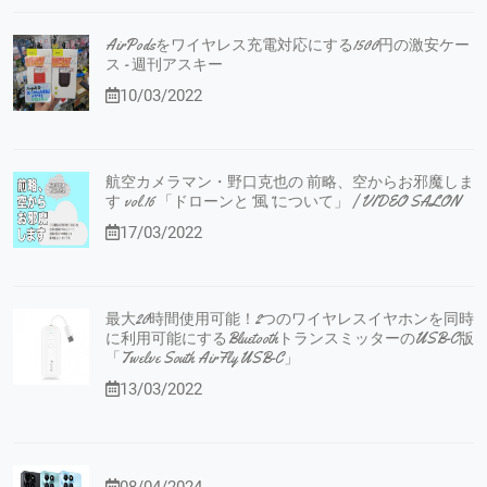
AirPodsをワイヤレス充電対応にする1500円の激安ケー
ス - 週刊アスキー
10/03/2022
航空カメラマン・野口克也の 前略、空からお邪魔しま
す vol.16 「ドローンと”風”について」 | VIDEO SALON
17/03/2022
最大20時間使用可能！2つのワイヤレスイヤホンを同時
に利用可能にするBluetoothトランスミッターのUSB-C版
「Twelve South AirFly USB-C」
13/03/2022