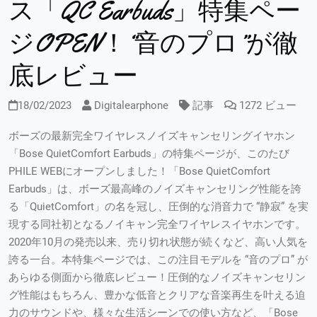
ス「QC Earbuds」特集ペー
ジOPEN！“音のプロ”が徹
底レビュー
18/02/2023
Digitalearphone
記事
1272 ビュー
ボーズの最新完全ワイヤレスノイズキャンセリングイヤホン
「Bose QuietComfort Earbuds」の特集ページが、このたび
PHILE WEBにオープンしました！「Bose QuietComfort
Earbuds」は、ボーズ最高峰のノイズキャンセリング性能を誇
る「QuietComfort」の名を冠し、圧倒的な消音力で “静寂” を実
現する同社初となるノイキャン完全ワイヤレスイヤホンです。
2020年10月の発売以来、売り切れ状態が続くなど、高い人気を
誇る一台。本特集ページでは、この注目モデルを “音のプロ” が
あらゆる側面から徹底レビュー！圧倒的なノイズキャンセリン
グ性能はもちろん、豊かな低音とクリアな音楽再生を叶える迫
力のサウンドや、様々な生活シーンでの使い方など、「Bose