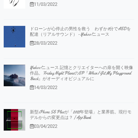
11/03/2022
ドローンが心停止の男性を救う わずか3分でAEDを
配達（リアルサウンド） - Yahoo!ニュース
28/03/2022
Yahoo!ニュース 記憶とクリエイターへの扉を開く映像
作品。Friday Night PlansのEP『When I Get My Playground
Back』がオーディオビジュアルに
14/03/2022
新型iPhone SE Plusが「2022年登場」と業界筋。現行モ
デルからの変更点は？ | AppBank
03/04/2022