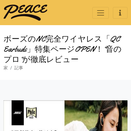
ボーズのNC完全ワイヤレス「QC
Earbuds」特集ページOPEN！“音の
プロ”が徹底レビュー
家
記事