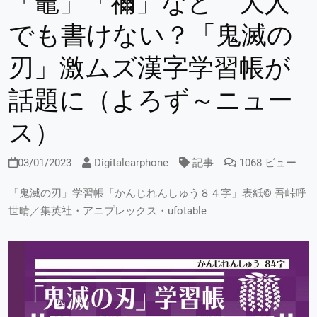
「竈」「禰」など 大人
でも書けない？「鬼滅の
刃」激ムズ漢字学習帳が
話題に（よろず～ニュー
ス）
03/01/2023
Digitalearphone
記事
1068 ビュー
「鬼滅の刃」学習帳「かんじれんしゅう８４字」表紙© 吾峠呼
世晴／集英社・アニプレックス・ufotable