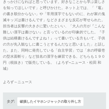
きっかけになればと思っています。好きなことから学ぶ楽しさ
を知ってほしいです」と呼びかけた。ネット上では、「『竈』
の書き順分からない」や「常用漢字でもないのに、わが家の鬼
滅キッズは書けるんです」などさまざまな反応が寄せられた。
担当者は反響の大きさに驚いたといい、「大人の方が『こんな
難しい漢字は書けない』と言っているのが印象的でした。『子
供は結構書けるんですよね！』って書いている方もいて、子供
の方が先入観なしに書こうとするんだなと思いました」と話し
た。また、同時に発売している「自主学習」では「水の呼吸壱
の型水面斬り」など技名の漢字を練習できる。どちらも１９０
円（税抜き）で販売している。（よろず~ニュース・松田 和
城）
よろず～ニュース
タグ:
破損したイヤホンジャックの取り外し方