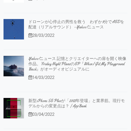
ドローンが心停止の男性を救う わずか3分でAEDを
配達（リアルサウンド） - Yahoo!ニュース
28/03/2022
Yahoo!ニュース 記憶とクリエイターへの扉を開く映像
作品。Friday Night PlansのEP『When I Get My Playground
Back』がオーディオビジュアルに
14/03/2022
新型iPhone SE Plusが「2022年登場」と業界筋。現行モ
デルからの変更点は？ | AppBank
03/04/2022