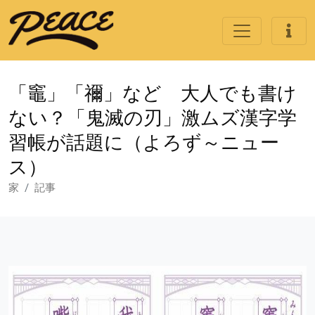
「竈」「禰」など 大人でも書け
ない？「鬼滅の刃」激ムズ漢字学
習帳が話題に（よろず～ニュー
ス）
家
記事