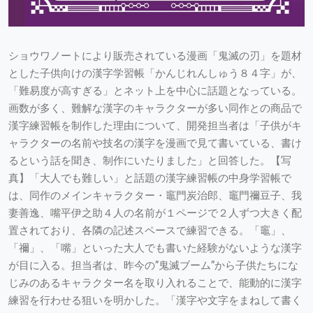
ショウワノートにより販売されている漫画「鬼滅の刃」を題材
とした子供向けの漢字学習帳「かんじれんしゅう８４字」が、
「難易度が高すぎる」とネット上を中心に話題となっている。
画数が多く、難解な漢字のキャラクターが多い同作との商品で
漢字練習帳を制作した理由について、開発担当者は「子供がキ
ャラクターの名前や技名の漢字を漫画で見て書いている、書け
るという話を聞き、制作にいたりました」と回答した。【写
真】「大人でも難しい」と話題の漢字練習帳の中身学習帳で
は、同作のメインキャラクター・竈門炭治郎、竈門禰豆子、我
妻善逸、嘴平伊之助４人の名前が１ページで２人ずつ大きく配
置されており、各隣の記述スペースで練習できる。「竈」、
「禰」、「嘴」といった大人でも書いた経験がないような漢字
が目に入る。担当者は、昨今の”鬼滅ブーム”から子供たちにな
じみのあるキャラクター名を取り入れることで、能動的に漢字
練習を行わせる狙いを明かした。「漢字や文字をまねして書く