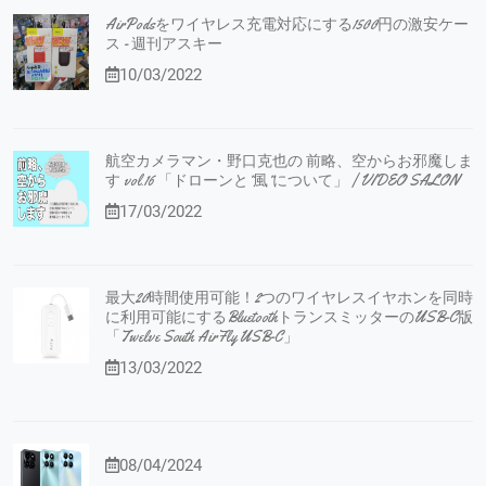
AirPodsをワイヤレス充電対応にする1500円の激安ケー
ス - 週刊アスキー
10/03/2022
航空カメラマン・野口克也の 前略、空からお邪魔しま
す vol.16 「ドローンと”風”について」 | VIDEO SALON
17/03/2022
最大20時間使用可能！2つのワイヤレスイヤホンを同時
に利用可能にするBluetoothトランスミッターのUSB-C版
「Twelve South AirFly USB-C」
13/03/2022
08/04/2024