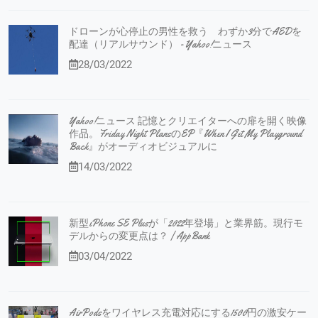
ドローンが心停止の男性を救う わずか3分でAEDを
配達（リアルサウンド） - Yahoo!ニュース
28/03/2022
Yahoo!ニュース 記憶とクリエイターへの扉を開く映像
作品。Friday Night PlansのEP『When I Get My Playground
Back』がオーディオビジュアルに
14/03/2022
新型iPhone SE Plusが「2022年登場」と業界筋。現行モ
デルからの変更点は？ | AppBank
03/04/2022
AirPodsをワイヤレス充電対応にする1500円の激安ケー