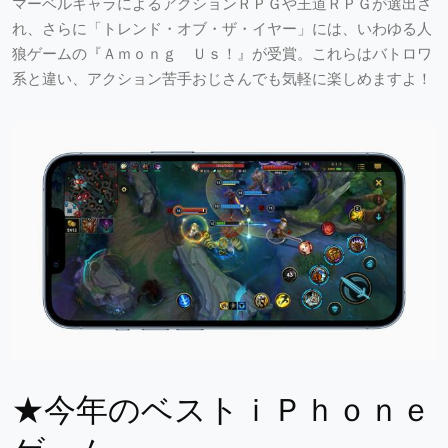
マーベルキャラによるアクションＲＰＧや王道ＲＰＧが選出さ
れ、さらに「トレンド・オブ・ザ・イヤー」には、いわゆる人
狼ゲームの『Ａｍｏｎｇ Ｕｓ！』が受賞。これらはバトロワ
系と違い、アクション苦手おじさんでも気軽に楽しめますよ！
★今年のベストｉＰｈｏｎｅ