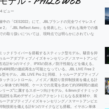
ル - PHILE WEB
04 ビュー
の「CES2022」にて、JBLブランドの完全ワイヤレスイ
Free 2」「JBL Reflect Aero」を発表した。いずれも海外での価
本国内での取り扱いについては、現時点では明らかにされていな
は、11mmダイナミックドライバーを搭載するスティック型モデル。騒音を抑
ゥルーアダプティブノイズキャンセリング／スマートアンビ
右計6つのマイク、IPX5の防水／防汗性能などを備える。
時間の連続再生が可能となっている。JBL LIVE Free 2
デル。JBL LIVE Pro 2と同様、トゥルーアダプティブノ
タッチコントロール、ノイズ／風切り音抑制技術を備える計
ホン単体で約7時間、ケースでの充電を含めて約35時間の連続
EFLECTシリーズ”に属するスポーツ向けモデル。6.8mmダイナミック
の視認性を高めデザイン上のアクセントにもなる反射材や、装
ルーアダプティブノイズキャンセリング／スマートアンビエ
抑制技術を備える計6つのマイクなども搭載。イヤホン単体