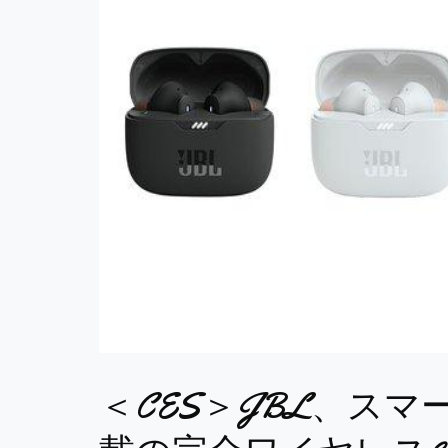
＜CES＞JBL、ス