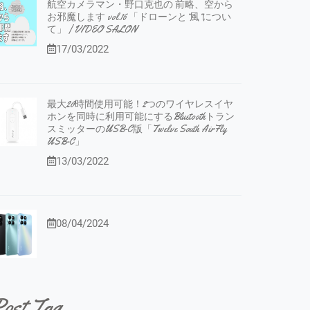
航空カメラマン・野口克也の 前略、空から
お邪魔します vol.16 「ドローンと”風”につい
て」 | VIDEO SALON
17/03/2022
最大20時間使用可能！2つのワイヤレスイヤ
ホンを同時に利用可能にするBluetoothトラン
スミッターのUSB-C版「Twelve South AirFly
USB-C」
13/03/2022
08/04/2024
ost Tag