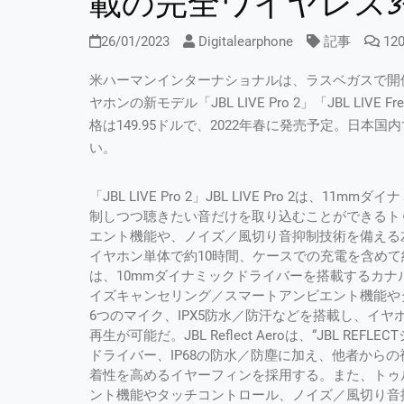
載の完全ワイヤレス3モデ
26/01/2023
Digitalearphone
記事
12
米ハーマンインターナショナルは、ラスベガスで開催中
ヤホンの新モデル「JBL LIVE Pro 2」「JBL LIVE 
格は149.95ドルで、2022年春に発売予定。日
い。
「JBL LIVE Pro 2」JBL LIVE Pro 2
制しつつ聴きたい音だけを取り込むことができるト
エント機能や、ノイズ／風切り音抑制技術を備える左
イヤホン単体で約10時間、ケースでの充電を含めて約40
は、10mmダイナミックドライバーを搭載するカナル型モ
イズキャンセリング／スマートアンビエント機能や
6つのマイク、IPX5防水／防汗などを搭載し、イヤ
再生が可能だ。JBL Reflect Aeroは、“JBL R
ドライバー、IP68の防水／防塵に加え、他者から
着性を高めるイヤーフィンを採用する。また、トゥ
ント機能やタッチコントロール、ノイズ／風切り音