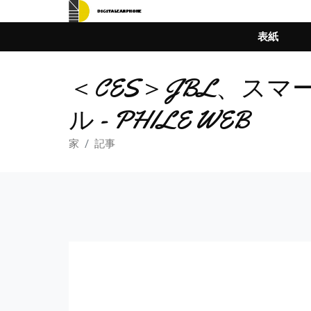
表紙
＜CES＞JBL、ス
ル - PHILE WEB
家
記事