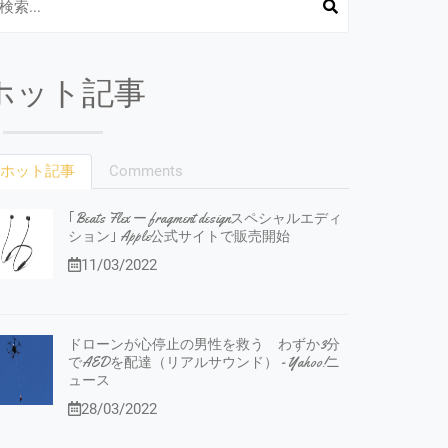
ホット記事
ホット記事
Comments
｢Beats Flex ー fragment designスペシャルエディ
ション｣ Apple公式サイトで販売開始
11/03/2022
ドローンが心停止の男性を救う わずか3分
でAEDを配達（リアルサウンド） - Yahoo!ニ
ュース
28/03/2022