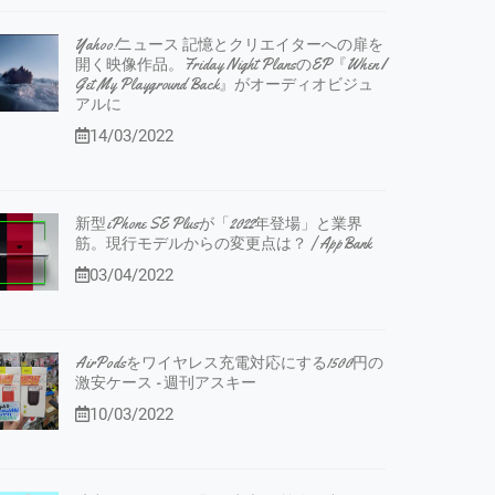
Yahoo!ニュース 記憶とクリエイターへの扉を
開く映像作品。Friday Night PlansのEP『When I
Get My Playground Back』がオーディオビジュ
アルに
14/03/2022
新型iPhone SE Plusが「2022年登場」と業界
筋。現行モデルからの変更点は？ | AppBank
03/04/2022
AirPodsをワイヤレス充電対応にする1500円の
激安ケース - 週刊アスキー
10/03/2022