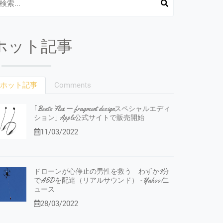
ホット記事
ホット記事
Comments
｢Beats Flex ー fragment designスペシャルエディ
ション｣ Apple公式サイトで販売開始
11/03/2022
ドローンが心停止の男性を救う わずか3分
でAEDを配達（リアルサウンド） - Yahoo!ニ
ュース
28/03/2022