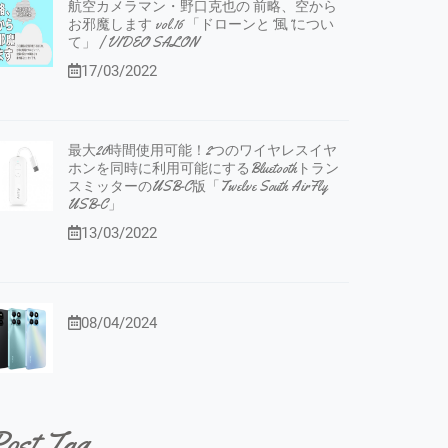
航空カメラマン・野口克也の 前略、空から
お邪魔します vol.16 「ドローンと”風”につい
て」 | VIDEO SALON
17/03/2022
最大20時間使用可能！2つのワイヤレスイヤ
ホンを同時に利用可能にするBluetoothトラン
スミッターのUSB-C版「Twelve South AirFly
USB-C」
13/03/2022
08/04/2024
ost Tag