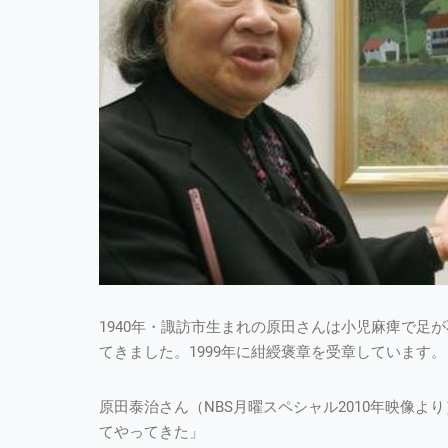
1940年・諏訪市生まれの原田さんは小児麻痺で足
てきました。1999年に紺綬褒章を受章しています。
原田泰治さん（NBS月曜スペシャル2010年映像
てやってきた」