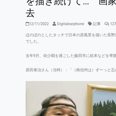
を描き続けて… 画家
去
12/11/2022
Digitalearphone
記事
12
ほのぼのとしたタッチで日本の原風景を描いた長野
でした。
去年9月、幼少期を過ごした飯田市に絵本などを寄
原田泰治さん（当時）：「（南信州は）ずーっと忘