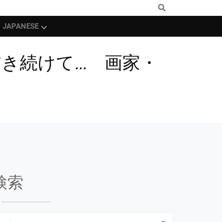
JAPANESE
き続けて… 画家・
検索