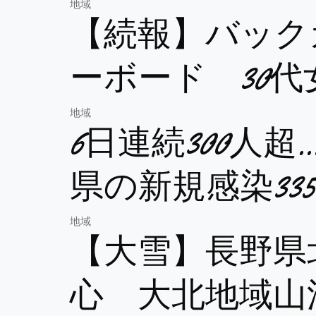
地域
【続報】バック
ーボード 30
地域
6日連続300人
県の新規感染33
地域
【大雪】長野県
心 大北地域山