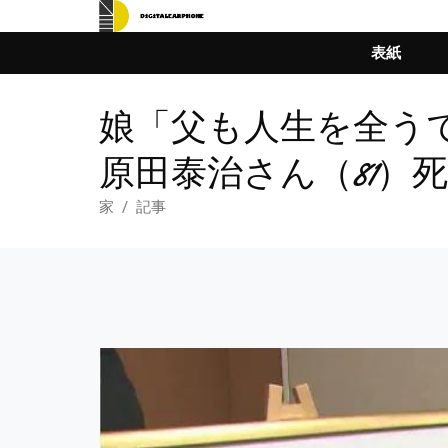
表紙
娘「父も人生を全う
原田泰治さん（81）
家
記事