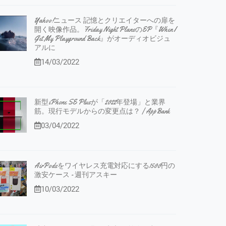
Yahoo!ニュース 記憶とクリエイターへの扉を
開く映像作品。Friday Night PlansのEP『When I
Get My Playground Back』がオーディオビジュ
アルに
14/03/2022
新型iPhone SE Plusが「2022年登場」と業界
筋。現行モデルからの変更点は？ | AppBank
03/04/2022
AirPodsをワイヤレス充電対応にする1500円の
激安ケース - 週刊アスキー
10/03/2022