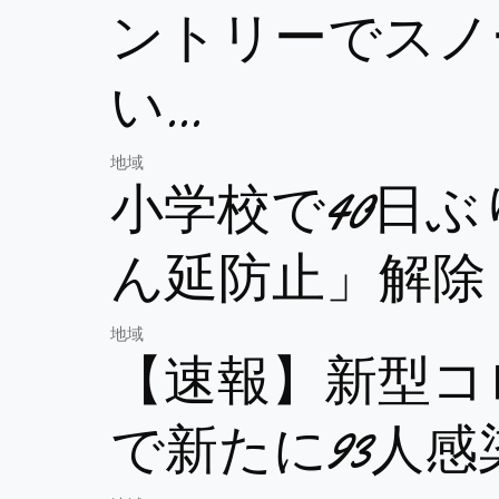
ントリーでスノ
い…
地域
小学校で40日
ん延防止」解除
地域
【速報】新型コ
で新たに93人感