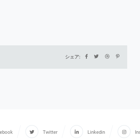
シェア:
ebook
Twitter
Linkedin
In