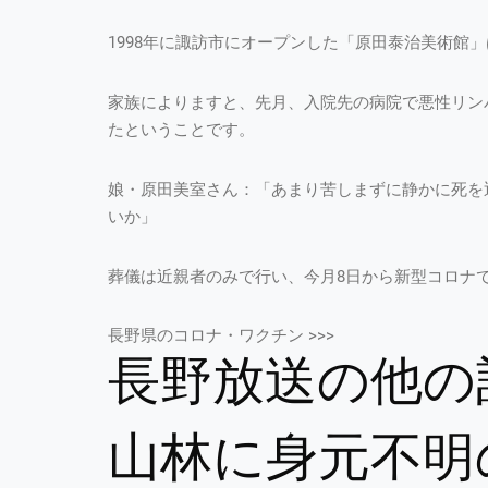
1998年に諏訪市にオープンした「原田泰治美術館
家族によりますと、先月、入院先の病院で悪性リン
たということです。
娘・原田美室さん：「あまり苦しまずに静かに死を
いか」
葬儀は近親者のみで行い、今月8日から新型コロナ
長野県のコロナ・ワクチン >>>
長野放送の他の
山林に身元不明