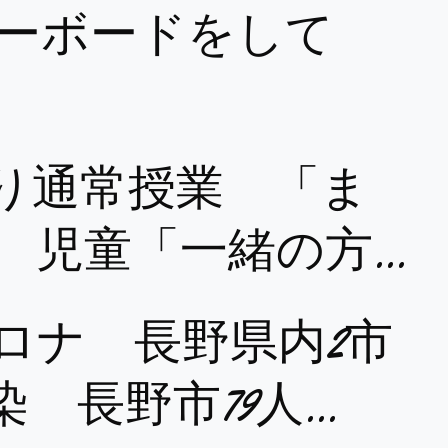
ーボードをして
ぶり通常授業 「ま
 児童「一緒の方…
ロナ 長野県内2市
染 長野市79人…