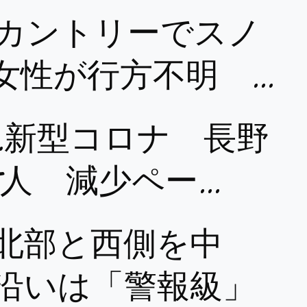
カントリーでスノ
代女性が行方不明 …
超…新型コロナ 長野
5人 減少ペー…
北部と西側を中
沿いは「警報級」