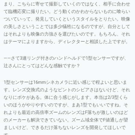
まり、こちらに寄せて撮影していくのではなく、相手に合わせ
て臨機応変に撮りたい。どう動くのかわからないものに喰らい
ついていって、発見していくというスタイルをとりたい。映像
の美しさということでは多少犠牲になるのですが、自分として
はそれよりも映像の力強さを選びたいのです。もちろん、それ
はテーマによりますから、ディレクターと相談した上ですが。
——さて3連リング付きのハンドヘルドで1型センサーですが、
辻さんにとってはどんな感触ですか？
1型センサーは16mmシネカメラに近い感じで程よいと思いま
す。レンズ交換式のようなピントのシビアさはないけど、それ
なりにボケがある。体に合う感じがします。本当は2/3型くら
いのほうがやりやすいのですが、まあ1型でもいいですね。そ
れよりも最近の高倍率ズームのレンズはF落ちが激しいのはど
のメーカーも解決できていない。ズーム域全体でF値通しが望
ましいけど、できるだけ落ちないレンズを開発してほしいで
す。