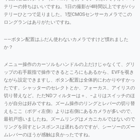
テリーの持ちはいいですね。1日の撮影が4時間以上ですがバッ
テリーひとつで足りました。1型CMOSセンサーカメラでこの
ロングランはありがたいですね。
——ボタン配置はふだん使わないカメラですけど慣れました
か？
メニュー操作のカーソルもハンドルの上だけじゃなくて、グリ
ップの右手親指で操作できるところにもあるから、EVFを覗き
ながら設定できますし、ボタン配置は全体的にわかりやすかっ
たです。シャッターのセレクトとか、フォーカス、アイリスの
切り替えなど。ただNDフィルターは＋、−よりはスイッチのほ
うが自分は好みですね。ズーム操作のリングとレバーの切り替
えもここ（ボディ左側）よりは右側にあるカメラが多いので、
最初戸惑いましたね。ズームリングはメカニカルではないので
リングを回すとレスポンスは遅れるのですが、シーソーのズー
ムレバーのほうが感触は良かったですね。