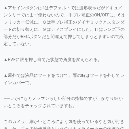
▲アサインボタンは4はデフォルトでは波形表示だがドキュメ
ンタリーではまず使わないので、手ブレ補正のON/OFFに、6は
フリッカー低減に、８は手ブレ補正のダイナミックとスタンダ
ードの切り替えに、９はディスプレイにした。11はレンズ下の
部分だがRECボタンだと間違えて押してしまうとまずいので設
定していない。
▲EVFに眼を押し当てた状態で角度を変えられる。
▲屋外では液晶にフードをつけて。雨の時はフードを外してレ
インカバーで。
——いかにもカメラマンらしい部分の指摘ですが、かなり細か
いところをチェックされていますね。
このカメラ、細かいところによく気を使っているなと気が付き
ました。手元の操作感覚というのはカメラメーカーの伝統なの