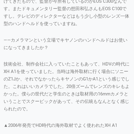
けてきたもので、監督が今所有しているのがEOS C300なんで
す。またドキュメンタリー監督の想田和弘さんもEOS C100で
すし。テレビのディレクターなどはもう少し小型のレンズ一体
型のハンドヘルドを使っていますね。
——カメラマンという立場でキヤノンのハンドヘルドはお使い
になってきましたか？
技術会社、制作会社に入っていたこともあって、HDVの時代に
XH A1を使っていました。当時は海外取材に行く場合にソニー
のZ1Jか、それでなかったらキヤノンのG1かA1という感じでし
た。これはいいカメラでした。20倍ズームでレンズのキレもよ
かった。僕らの世代だと学生のときは取材用の16mmカメラと
いうことでスクーピックがあって、その伝統もなんとなく感じ
られたので。
▲2006年発売でHD時代の海外取材でよく使われたXH A1