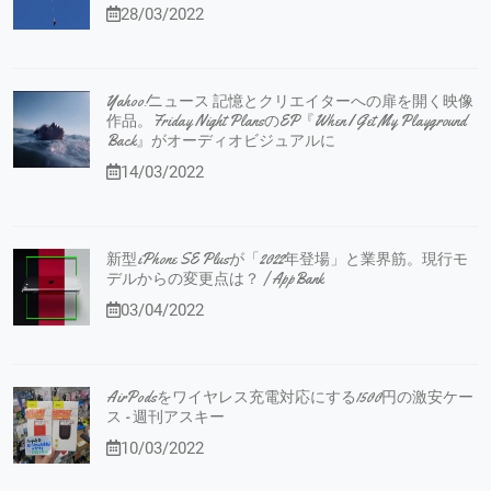
28/03/2022
Yahoo!ニュース 記憶とクリエイターへの扉を開く映像
作品。Friday Night PlansのEP『When I Get My Playground
Back』がオーディオビジュアルに
14/03/2022
新型iPhone SE Plusが「2022年登場」と業界筋。現行モ
デルからの変更点は？ | AppBank
03/04/2022
AirPodsをワイヤレス充電対応にする1500円の激安ケー
ス - 週刊アスキー
10/03/2022