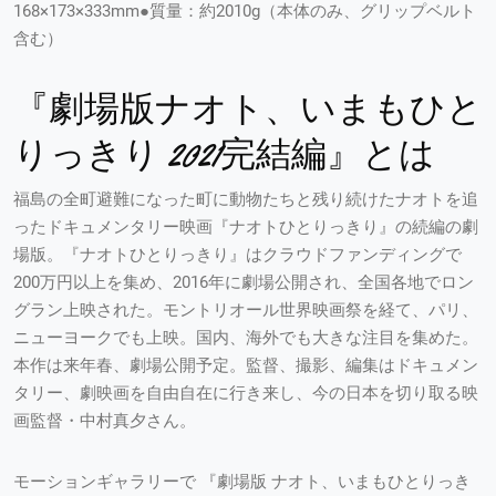
168×173×333mm●質量：約2010g（本体のみ、グリップベルト
含む）
『劇場版ナオト、いまもひと
りっきり 2021完結編』とは
福島の全町避難になった町に動物たちと残り続けたナオトを追
ったドキュメンタリー映画『ナオトひとりっきり』の続編の劇
場版。『ナオトひとりっきり』はクラウドファンディングで
200万円以上を集め、2016年に劇場公開され、全国各地でロン
グラン上映された。モントリオール世界映画祭を経て、パリ、
ニューヨークでも上映。国内、海外でも大きな注目を集めた。
本作は来年春、劇場公開予定。監督、撮影、編集はドキュメン
タリー、劇映画を自由自在に行き来し、今の日本を切り取る映
画監督・中村真夕さん。
モーションギャラリーで 『劇場版 ナオト、いまもひとりっき