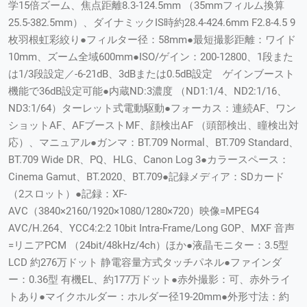
学15倍ズーム、焦点距離8.3-124.5mm （35mmフィルム換算
25.5-382.5mm）、ダイナミックIS時約28.4-424.6mm F2.8-4.5 9
枚羽根虹彩絞り●フィルター径：58mm●最短撮影距離：ワイド
10mm、ズーム全域600mm●ISO/ゲイン：200-12800、1段また
は1/3段設定／-6-21dB、3dBまたは0.5dB設定 ゲインブースト
機能で36dB設定可能●内蔵ND:3濃度 （ND1:1/4、ND2:1/16、
ND3:1/64）ターレット式電動駆動●フォーカス：連続AF、ワン
ショットAF、AFブーストMF、顔検出AF （頭部検出、瞳検出対
応）、マニュアル●ガンマ：BT.709 Normal、BT.709 Standard、
BT.709 Wide DR、PQ、HLG、Canon Log 3●カラースペース：
Cinema Gamut、BT.2020、BT.709●記録メディア：SDカード
（2スロット）●記録：XF-
AVC（3840×2160/1920×1080/1280×720）映像=MPEG4
AVC/H.264、YCC4:2:2 10bit Intra-Frame/Long GOP、MXF 音声
=リニアPCM （24bit/48kHz/4ch）ほか●液晶モニター：3.5型
LCD 約276万ドット 静電容量方式タッチパネル●ファインダ
ー：0.36型 有機EL、約177万ドット●赤外撮影：可、赤外ライ
トあり●マイクホルダー：ホルダー径19-20mm●外形寸法：約