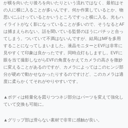
が横を向いたり後ろを向いたりという流れではなく、最初はそ
の人に横に入ることが多いんです。何か作業しているとか、物
思いにふけっているとかいうところですっと横に入る。光もハ
イライトがなく影になっていることが多いので、そうなるとAF
は捕まえられない。話を聞いている監督のほうにバチッと合っ
てしまう。ついていて不満はないんですが、結局はMFを多用
することになってしまいました。液晶モニターとEVFは非常に
見やすくて印象は良かったです。同時点灯もしますし。EVFに
眼を当て撮影しながらEVFの角度をかえてカメラの高さを微妙
に変えることがあるのですが、カメラによってはこのヒンジ部
分が硬めで動かせなかったりするのですけど、このカメラは適
度に柔らかくてそれがやりやすいです。
▲ボディは軽量化を図りつつネジ部分はパーツを変えて強化し
ていて交換も可能に。
▲グリップ部は滑らない素材で非常に感触が良い。