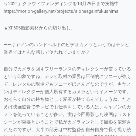
り2021』クラウドファンディングを10月29日まで実施中
https://motion-gallery.net/projects/aloneagainfukushima
▲XF605撮影素材からの切り出し。
——キヤノンのハンドヘルドのビデオカメラというのはテレビ
業界ではどんな感じで使われていますか？
自分でカメラを回すフリーランスのディレクターが使っている
という印象ですね。テレビ取材の業界は圧倒的にソニーが強く
て、レンタルの現場でもソニーがほとんどなのですが、キヤノ
ンはディレクターが個人所有するカメラというイメージです。
おそらく自分の持ち物として愛着が持てるんでしょうね。たと
えば映画監督でテレビでも仕事をしている人は、キヤノンのカ
メラを使っていることが多い。実は今回撮影した映画はラスト
シーンが重要ということで私がカメラマンとして撮影を依頼さ
れたのですが、大半の部分は中村監督が自分自身で長く撮り続