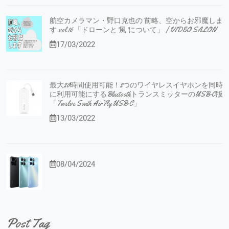
航空カメラマン・野口克也の 前略、空からお邪魔しま
す vol.16 「ドローンと”風”について」 | VIDEO SALON
17/03/2022
最大20時間使用可能！2つのワイヤレスイヤホンを同時
に利用可能にするBluetoothトランスミッターのUSB-C版
「Twelve South AirFly USB-C」
13/03/2022
08/04/2024
Post Tag