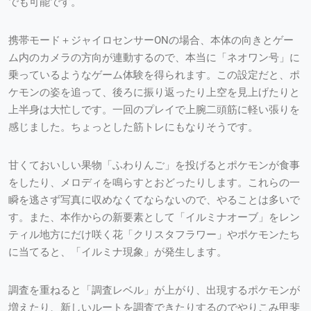
でも可能です。
携帯モード＋ジャイロセンサーONの場合、本体の向きとゲー
ム内のカメラの方向が連動するので、本当に「ネオワン号」に
乗っているようなゲーム体験を得られます。この設定だと、ポ
ケモンの姿を追って、後ろに振り返ったり上空を見上げたりと
上半身は大忙しです。一回のプレイで上腕二頭筋に軽い張りを
感じました。ちょっとした筋トレにもなりそうです。
甘くておいしい果物「ふわりんご」を投げるとポケモンが食事
をしたり、メロディを鳴らすとおどったりします。これらの一
瞬を逃さず写真に収めなくてならないので、やることは多いで
す。また、本作からの新要素として「イルミナオーブ」をレン
ティル地方にだけ咲く花「クリスタフラワー」やポケモンたち
に当てると、「イルミナ現象」が発生します。
調査を重ねると「調査レベル」が上がり、出現するポケモンが
増えたり、新しいルートを調査できたりするのでやりこみ甲斐