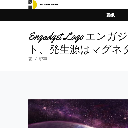
表紙
Engadget Log
ト、発生源はマグネ
家
記事