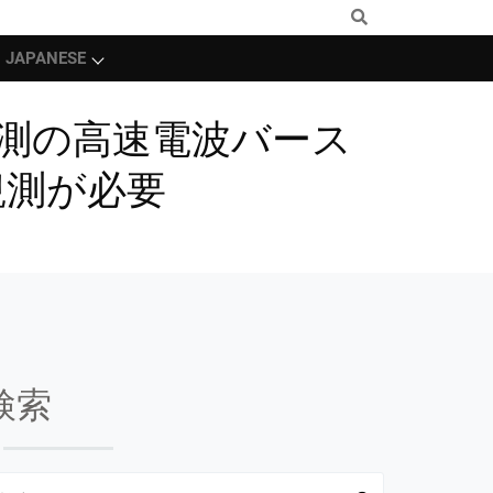
JAPANESE
内初観測の高速電波バース
観測が必要
検索