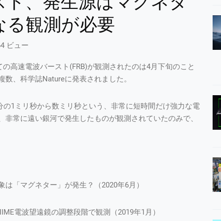
スト、発生源はマグネタ
なる観測が必要
64 ビュー
の高速電波バースト(FRB)が観測されたのは4月下旬のこと
数、科学誌Natureに発表されました。
B)とは、数分の1ミリ秒から数ミリ秒という、非常に短時間だけ強力な電
、非常に遠い銀河で発生したものが観測されていたのみで、
は「マグネター」が発生？（2020年6月）
IME電波望遠鏡の調整段階で観測（2019年1月）