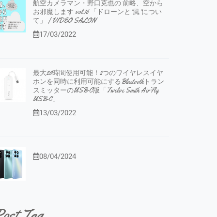
航空カメラマン・野口克也の 前略、空から
お邪魔します vol.16 「ドローンと”風”につい
て」 | VIDEO SALON
17/03/2022
最大20時間使用可能！2つのワイヤレスイヤ
ホンを同時に利用可能にするBluetoothトラン
スミッターのUSB-C版「Twelve South AirFly
USB-C」
13/03/2022
08/04/2024
ost Tag