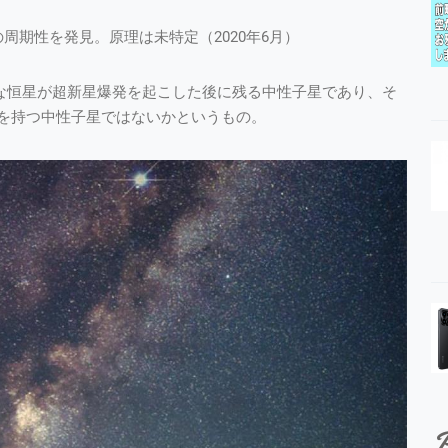
周期性を発見。原理は未特定（2020年6月）
大な恒星が超新星爆発を起こした後に残る中性子星であり、そ
を持つ中性子星ではないかというもの。
P