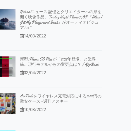
Yahoo!ニュース 記憶とクリエイターへの扉を
開く映像作品。Friday Night PlansのEP『When I
Get My Playground Back』がオーディオビジュ
アルに
14/03/2022
新型iPhone SE Plusが「2022年登場」と業界
筋。現行モデルからの変更点は？ | AppBank
03/04/2022
AirPodsをワイヤレス充電対応にする1500円の
激安ケース - 週刊アスキー
10/03/2022