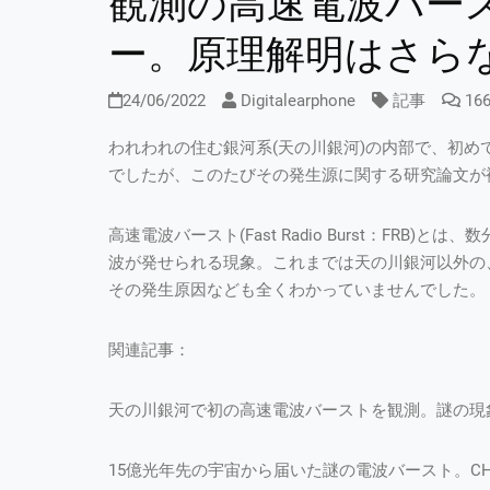
観測の高速電波バー
ー。原理解明はさら
24/06/2022
Digitalearphone
記事
16
われわれの住む銀河系(天の川銀河)の内部で、初めて
でしたが、このたびその発生源に関する研究論文が複
高速電波バースト(Fast Radio Burst：FR
波が発せられる現象。これまでは天の川銀河以外の
その発生原因なども全くわかっていませんでした。
関連記事：
天の川銀河で初の高速電波バーストを観測。謎の現象
15億光年先の宇宙から届いた謎の電波バースト。CH