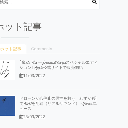
ホット記事
ホット記事
Comments
｢Beats Flex ー fragment designスペシャルエディ
ション｣ Apple公式サイトで販売開始
11/03/2022
ドローンが心停止の男性を救う わずか3分
でAEDを配達（リアルサウンド） - Yahoo!ニ
ュース
28/03/2022