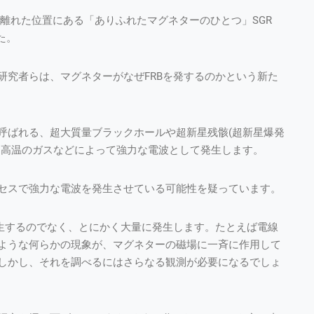
年離れた位置にある「ありふれたマグネターのひとつ」SGR
た。
研究者らは、マグネターがなぜFRBを発するのかという新た
呼ばれる、超大質量ブラックホールや超新星残骸(超新星爆発
る高温のガスなどによって強力な電波として発生します。
セスで強力な電波を発生させている可能性を疑っています。
発生するのでなく、とにかく大量に発生します。たとえば電線
ような何らかの現象が、マグネターの磁場に一斉に作用して
しかし、それを調べるにはさらなる観測が必要になるでしょ