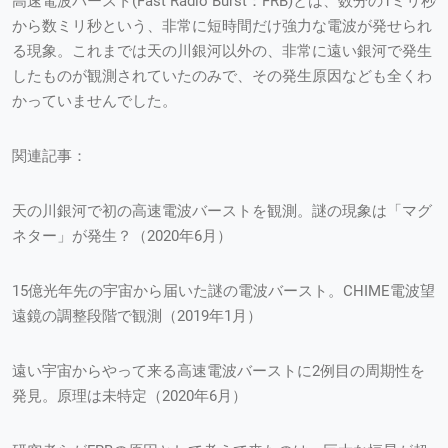
高速電波バースト(Fast Radio Burst：FRB)とは、数分の1ミリ秒
から数ミリ秒という、非常に短時間だけ強力な電波が発せられ
る現象。これまでは天の川銀河以外の、非常に遠い銀河で発生
したものが観測されていたのみで、その発生原因なども全くわ
かっていませんでした。
関連記事：
天の川銀河で初の高速電波バーストを観測。謎の現象は「マグ
ネター」が発生？（2020年6月）
15億光年先の宇宙から届いた謎の電波バースト。CHIME電波望
遠鏡の調整段階で観測（2019年1月）
遠い宇宙からやって来る高速電波バーストに2例目の周期性を
発見。原理は未特定（2020年6月）