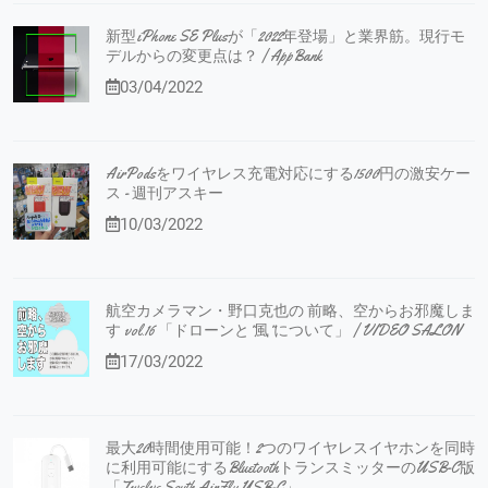
新型iPhone SE Plusが「2022年登場」と業界筋。現行モ
デルからの変更点は？ | AppBank
03/04/2022
AirPodsをワイヤレス充電対応にする1500円の激安ケー
ス - 週刊アスキー
10/03/2022
航空カメラマン・野口克也の 前略、空からお邪魔しま
す vol.16 「ドローンと”風”について」 | VIDEO SALON
17/03/2022
最大20時間使用可能！2つのワイヤレスイヤホンを同時
に利用可能にするBluetoothトランスミッターのUSB-C版
「Twelve South AirFly USB-C」