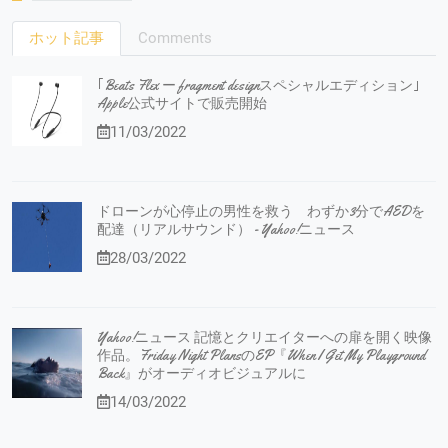
ホット記事
Comments
｢Beats Flex ー fragment designスペシャルエディション｣
Apple公式サイトで販売開始
11/03/2022
ドローンが心停止の男性を救う わずか3分でAEDを
配達（リアルサウンド） - Yahoo!ニュース
28/03/2022
Yahoo!ニュース 記憶とクリエイターへの扉を開く映像
作品。Friday Night PlansのEP『When I Get My Playground
Back』がオーディオビジュアルに
14/03/2022