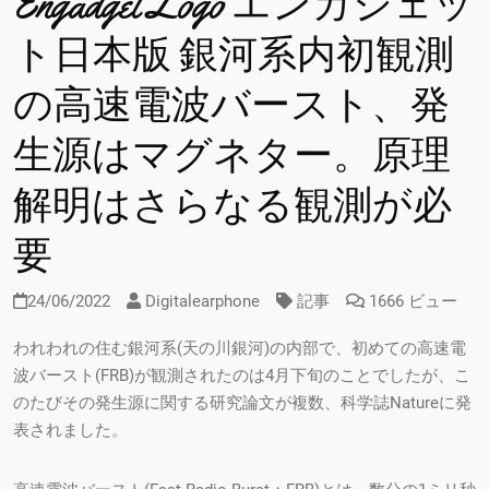
Engadget Logo エンガジェッ
ト日本版 銀河系内初観測
の高速電波バースト、発
生源はマグネター。原理
解明はさらなる観測が必
要
24/06/2022
Digitalearphone
記事
1666 ビュー
われわれの住む銀河系(天の川銀河)の内部で、初めての高速電
波バースト(FRB)が観測されたのは4月下旬のことでしたが、こ
のたびその発生源に関する研究論文が複数、科学誌Natureに発
表されました。