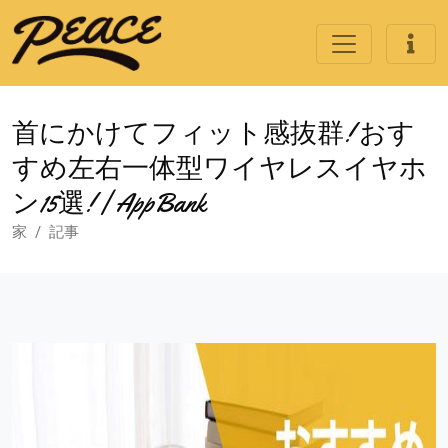
首にかけてフィット感抜群! おす
すめ左右一体型ワイヤレスイヤホ
ン15選! | AppBank
家
記事