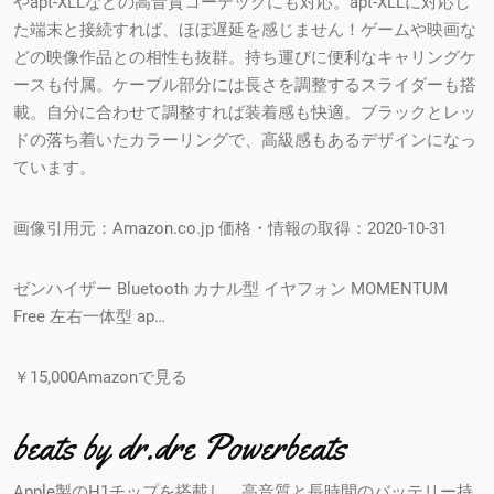
やapt-XLLなどの高音質コーデックにも対応。apt-XLLに対応し
た端末と接続すれば、ほぼ遅延を感じません！ゲームや映画な
どの映像作品との相性も抜群。持ち運びに便利なキャリングケ
ースも付属。ケーブル部分には長さを調整するスライダーも搭
載。自分に合わせて調整すれば装着感も快適。ブラックとレッ
ドの落ち着いたカラーリングで、高級感もあるデザインになっ
ています。
画像引用元：Amazon.co.jp 価格・情報の取得：2020-10-31
ゼンハイザー Bluetooth カナル型 イヤフォン MOMENTUM
Free 左右一体型 ap…
￥15,000Amazonで見る
beats by dr.dre Powerbeats
Apple製のH1チップを搭載し、高音質と長時間のバッテリー持