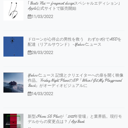
｢Beats Flex ー fragment designスペシャルエディション｣
Apple公式サイトで販売開始
11/03/2022
ドローンが心停止の男性を救う わずか3分でAEDを
配達（リアルサウンド） - Yahoo!ニュース
28/03/2022
Yahoo!ニュース 記憶とクリエイターへの扉を開く映像
作品。Friday Night PlansのEP『When I Get My Playground
Back』がオーディオビジュアルに
14/03/2022
新型iPhone SE Plusが「2022年登場」と業界筋。現行モ
デルからの変更点は？ | AppBank