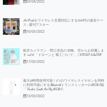
03/04/2022
AirPodsをワイヤレス充電対応にする1500円の激安ケー
ス - 週刊アスキー
10/03/2022
航空カメラマン・野口克也の 前略、空からお邪魔しま
す vol.16 「ドローンと”風”について」 | VIDEO SALON
17/03/2022
最大20時間使用可能！2つのワイヤレスイヤホンを同時
に利用可能にするBluetoothトランスミッターのUSB-C版
「Twelve South AirFly USB-C」
13/03/2022