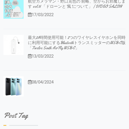
航空カメラマン・野口克也の 前略、空からお邪魔しま
す vol.16 「ドローンと”風”について」 | VIDEO SALON
17/03/2022
最大20時間使用可能！2つのワイヤレスイヤホンを同時
に利用可能にするBluetoothトランスミッターのUSB-C版
「Twelve South AirFly USB-C」
13/03/2022
08/04/2024
Post Tag