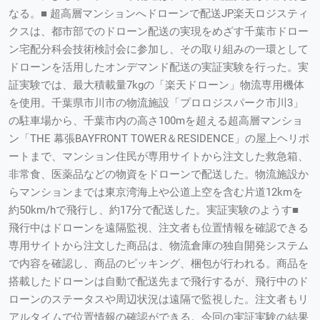
なる。■ 超高層マンションへドローンで配送JP楽天ロジスティ
クスは、都市部でのドローン配送の実現をめざす千葉市ドロー
ン宅配分科会技術検討会に参加し、その取り組みの一環として
ドローンを活用したオンデマンド配送の実証実験を行った。実
証実験では、最大積載量7kgの「楽天ドローン」物流専用機体
を使用。千葉県市川市の物流施設「プロロジスパーク市川3」
の駐車場から、千葉市内の高さ100mを超える超高層マンショ
ン「THE 幕張BAYFRONT TOWER＆RESIDENCE」の屋上ヘリポ
ートまで、マンション住民が専用サイトから注文した救急箱、
非常食、医薬品などの物資をドローンで配送した。物流施設か
らマンションまでは東京湾海上や公道上空を含む片道12kmを
約50km/hで飛行し、約17分で配送した。実証実験のようす■
飛行中はドローンを遠隔監視、注文者も位置情報を確認できる
専用サイトから注文した商品は、物流倉庫の独自開発システム
で内容を確認し、商品のピッキング、梱包が行われる。商品を
搭載したドローンは自動で配送先まで飛行するが、飛行中のド
ローンのステータスや周辺状況は遠隔で監視した。注文者もリ
アルタイムで位置情報の確認ができる。今回の実証実験の結果