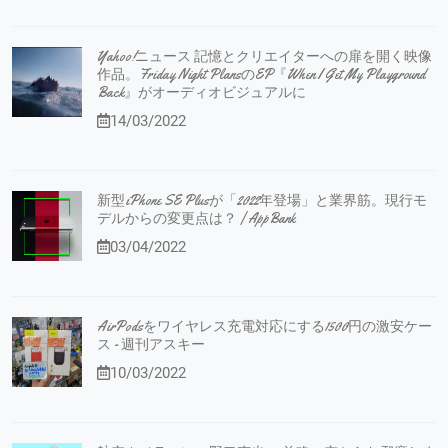
Yahoo!ニュース 記憶とクリエイターへの扉を開く映像
作品。Friday Night PlansのEP『When I Get My Playground
Back』がオーディオビジュアルに
14/03/2022
新型iPhone SE Plusが「2022年登場」と業界筋。現行モ
デルからの変更点は？ | AppBank
03/04/2022
AirPodsをワイヤレス充電対応にする1500円の激安ケー
ス - 週刊アスキー
10/03/2022