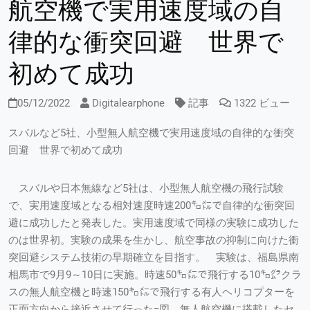
航空機で実用速度域の自
律的な衝突回避 世界で
初めて成功
05/12/2022
Digitalearphone
記事
1322 ビュー
スバルなど5社、小型無人航空機で実用速度域の自律的な衝突
回避 世界で初めて成功
スバルや日本無線など5社は、小型無人航空機の飛行試験
で、実用速度域となる相対速度時速200㌔㍍で自律的な衝突回
避に成功したと発表した。実用速度域で同様の実験に成功した
のは世界初。実験の成果を生かし、航空事故の抑制に向けた衝
突回避システム技術の早期確立を目指す。 実験は、福島県南
相馬市で9月9～10日に実施。時速50㌔㍍で飛行する10㌔㌘クラ
スの無人航空機と時速150㌔㍍で飛行する有人ヘリコプターを
正面方向から接近させて行った=図。無人航空機に搭載したセ