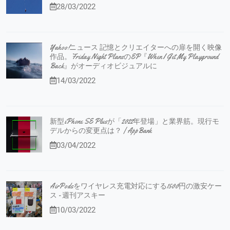
28/03/2022
Yahoo!ニュース 記憶とクリエイターへの扉を開く映像
作品。Friday Night PlansのEP『When I Get My Playground
Back』がオーディオビジュアルに
14/03/2022
新型iPhone SE Plusが「2022年登場」と業界筋。現行モ
デルからの変更点は？ | AppBank
03/04/2022
AirPodsをワイヤレス充電対応にする1500円の激安ケー
ス - 週刊アスキー
10/03/2022