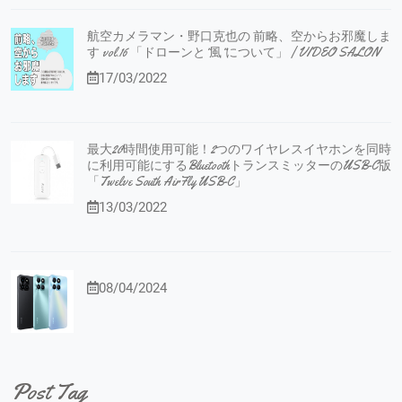
航空カメラマン・野口克也の 前略、空からお邪魔しま
す vol.16 「ドローンと”風”について」 | VIDEO SALON
17/03/2022
最大20時間使用可能！2つのワイヤレスイヤホンを同時
に利用可能にするBluetoothトランスミッターのUSB-C版
「Twelve South AirFly USB-C」
13/03/2022
08/04/2024
Post Tag