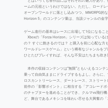
とはいっても各作品にはそれぞれの魅力があり、何も「
ームの元祖というわけではない。ただし、ロードレ
オープンワールドに落とし込みつつ、MMORPG的な
Horizon 5」のコンテンツ量は、当該ジャンルの
ゲーム進行の基本はレースに出場して1位になるこ
Xboxの「Forza Horizon」シリーズは知
の？ すぐに飽きるのでは？ と購入を前に心配な
ワールドレースゲーム」という稀有なジャンルをプ
ひとたびプレイすれば、そんな不安はたちまち吹き
本作の収録コンテンツは“無限”ともいえるコンテ
乗って自由気ままにドライブするもよし。さらに、
ロスカントリーレース、ダートレース、ストリート
前作の「影響ポイント」に相当する「アコレードポイン
のチャプターを進めることができ、クルマvs飛行
ど、舞台であるメキシコを味わい尽せる大興奮の「