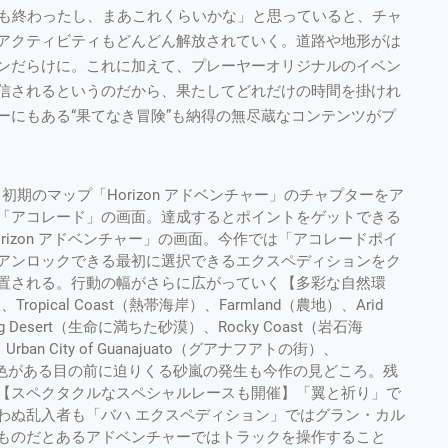
も終わったし、まあこれくらいかな」と思っていると、チャ
アクティビティもどんどん解放されていく。道路や地形がは
ンだらけに。これに加えて、プレーヤーオリジナルのイベン
信されるというのだから、果たしてどれだけの時間を掛けれ
ーにもある“果てなき冒険”も納得の無尽蔵なコンテンツがプ
初期のマップ「Horizon アドベンチャー」のチャプターをア
「アコレード」の画面。達成するとポイントをゲットできる
izon アドベンチャー」の画面。今作では「アコレードポイ
アンロックできる最初に選択できるエクスペディションをク
置される。行動の幅がさらに広がっていく【多彩な自然環
pical Coast（熱帯海岸）、Farmland（農地）、Arid
g Desert（生命に満ちた砂漠）、Rocky Coast（岩石海
ban City of Guanajuato（グアナフアトの街）、
る特色がある目の前に迫りくる砂嵐の発生も今作の見どころ。残
【スペクタクルなスペシャルレースも開催】「翼と祈り」で
わぬ乱入者も「バハ エクスペディション」ではグラン・カル
ものだとあるアドベンチャーではトラックを操作すること