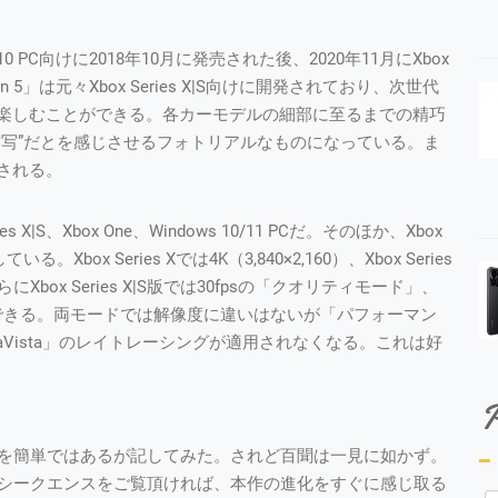
ows 10 PC向けに2018年10月に発売された後、2020年11月にXbox
zon 5」は元々Xbox Series X|S向けに開発されており、次世代
楽しむことができる。各カーモデルの細部に至るまでの精巧
実写”だとを感じさせるフォトリアルなものになっている。ま
される。
S、Xbox One、Windows 10/11 PCだ。そのほか、Xbox
ている。Xbox Series Xでは4K（3,840×2,160）、Xbox Series
さらにXbox Series X|S版では30fpsの「クオリティモード」、
択できる。両モードでは解像度に違いはないが「パフォーマン
aVista」のレイトレーシングが適用されなくなる。これは好
P
」の特徴を簡単ではあるが記してみた。されど百聞は一見に如かず。
ープニングシークエンスをご覧頂ければ、本作の進化をすぐに感じ取る