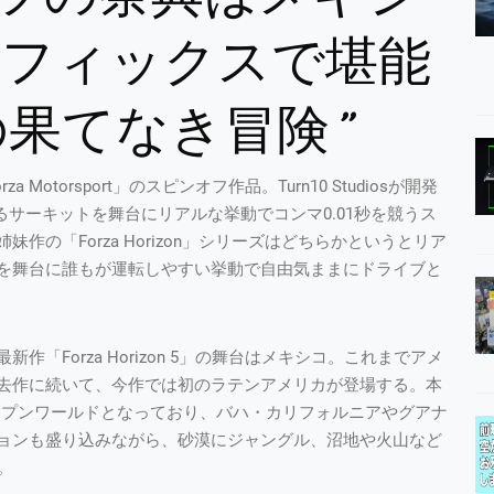
ラフィックスで堪能
の果てなき冒険”
 Motorsport」のスピンオフ作品。Turn10 Studiosが開発
実在するサーキットを舞台にリアルな挙動でコンマ0.01秒を競うス
の「Forza Horizon」シリーズはどちらかというとリア
を舞台に誰もが運転しやすい挙動で自由気ままにドライブと
Forza Horizon 5」の舞台はメキシコ。これまでアメ
去作に続いて、今作では初のラテンアメリカが登場する。本
ープンワールドとなっており、バハ・カリフォルニアやグアナ
ョンも盛り込みながら、砂漠にジャングル、沼地や火山など
。