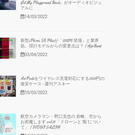
Get My Playground Back』がオーディオビジュ
アルに
14/03/2022
新型iPhone SE Plusが「2022年登場」と業界
筋。現行モデルからの変更点は？ | AppBank
03/04/2022
AirPodsをワイヤレス充電対応にする1500円の
激安ケース - 週刊アスキー
10/03/2022
航空カメラマン・野口克也の 前略、空から
お邪魔します vol.16 「ドローンと”風”につい
て」 | VIDEO SALON