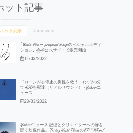
ホット記事
ホット記事
Comments
｢Beats Flex ー fragment designスペシャルエディ
ション｣ Apple公式サイトで販売開始
11/03/2022
ドローンが心停止の男性を救う わずか3分
でAEDを配達（リアルサウンド） - Yahoo!ニ
ュース
28/03/2022
Yahoo!ニュース 記憶とクリエイターへの扉を
開く映像作品。Friday Night PlansのEP『When I