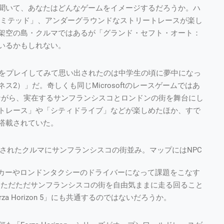
聞いて、あなたはどんなゲームをイメージするだろうか。ハ
リミテッド」、アンダーグラウンドなストリートレースが楽し
架空の島・クルマではあるが「グランド・セフト・オート：
いるかもしれない。
n 5」をプレイしてみて思い出されたのは中学生の頃に夢中になっ
ッドネス2）」だ。奇しくも同じMicrosoftのレースゲームではあ
ムながら、実在するサンフランシスコとロンドンの街を舞台にし
トレース」や「シティドライブ」などが楽しめたほか、すで
搭載されていた。
クスで再現されたクルマにサンフランシスコの街並み。マップにはNPC
カーやロンドンタクシーのドライバーになって課題をこなす
、ただただサンフランシスコの街を自由気ままに走る回ること
 Horizon 5」にも共通するのではないだろうか。