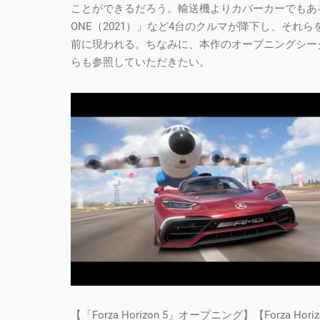
ことができるだろう。輸送機よりカバーカーでもある「Ford
ONE（2021）」など4台のクルマが降下し、そ
前に現われる。ちなみに、本作のオープニングシー
らも参照していただきたい。
【「Forza Horizon 5」オープニング】【Forza Horizon 5 Of