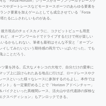
Forza Horizon」シリーズがオープンワールドレースゲ
ースやダートレースなどモータースポーツのあらゆる要素を
ランク要素を加えゲームとしても成立させている「Forza
金字塔たるにふさわしいものがある。
と後方視点のチェイスカメラに、コクピットビューも用意
っているけれど、オープンワールドでドライブするだけで何が楽しい
方もいるかもしれない。筆者も最初はそんな不安と「オープン
レイしてみたいという期待感の両方でいっぱいだった。でも
飛ぶことだろう。
ンツ量を誇る。広大なメキシコの大地で、自分だけの愛車に
マップ上に設けられたある地点に行けば、ロードレースやク
レースといった様々なレースに参加するのもよし。本作では
ト」を一定量貯めることで「Horizon アドベンチャー」
機＆バイクといった異種間レース、活火山や古代遺跡の探検な
エクスペディション」もアンロックできる。