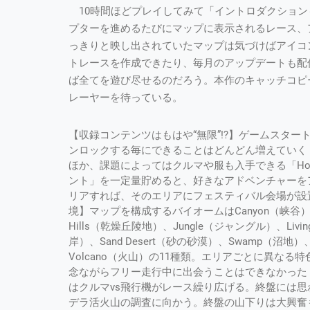
10時間ほどプレイしてみて「イントロダクション
プターを進めるたびにマップに表示されるレース、
っきりと映し出されていたマップは気づけばアイコ
トレースを作成できたり、毎月のアップデートも配
ば全てを遊び尽せるのだろう。本作のキャッチコピ
レーヤーを待っている。
【収録コンテンツはもはや“無限”!?】ゲームスタート
ンロックする毎にできることはどんどん増えていく
ほか、課題によってはクルマや服も入手できる「Hor
ント」を一定量貯めると、好きなアドベンチャーを
リアすれば、そのエリアにフェスティバル会場が設
境】マップを構成するバイオームはCanyon（峡谷）、Tro
Hills（乾燥丘陵地）、Jungle（ジャングル）、Livin
岸）、Sand Desert（砂の砂漠）、Swamp（沼地）、Ur
Volcano（火山）の11種類。エリアごとに異な
念ながらフリー走行中に出会うことはできなかった
はクルマvs飛行機がレース繰り広げる。終盤には思
デラ活火山の調査に向かう。終盤の山下りは大興奮