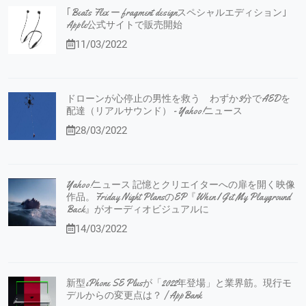
｢Beats Flex ー fragment designスペシャルエディション｣
Apple公式サイトで販売開始
11/03/2022
ドローンが心停止の男性を救う わずか3分でAEDを
配達（リアルサウンド） - Yahoo!ニュース
28/03/2022
Yahoo!ニュース 記憶とクリエイターへの扉を開く映像
作品。Friday Night PlansのEP『When I Get My Playground
Back』がオーディオビジュアルに
14/03/2022
新型iPhone SE Plusが「2022年登場」と業界筋。現行モ
デルからの変更点は？ | AppBank