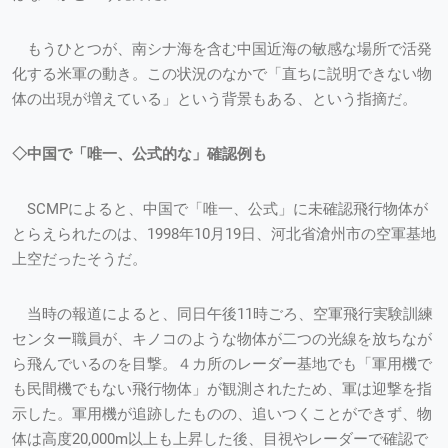
もうひとつが、南シナ海を含む中国近海の敏感な場所で活発
化する米軍の動き。この状況のなかで「直ちに説明できない物
体の出現が増えている」という背景もある、という指摘だ。
◇中国で「唯一、公式的な」確認例も
SCMPによると、中国で「唯一、公式」に未確認飛行物体が
とらえられたのは、1998年10月19日、河北省滄州市の空軍基地
上空だったそうだ。
当時の報道によると、同日午後11時ごろ、空軍飛行実験訓練
センター職員が、キノコのような物体が二つの光線を放ちなが
ら飛んでいるのを目撃。４カ所のレーダー基地でも「軍用機で
も民間機でもない飛行物体」が観測されたため、軍は迎撃を指
示した。軍用機が追跡したものの、追いつくことができず、物
体は高度20,000m以上も上昇した後、目視やレーダーで確認で