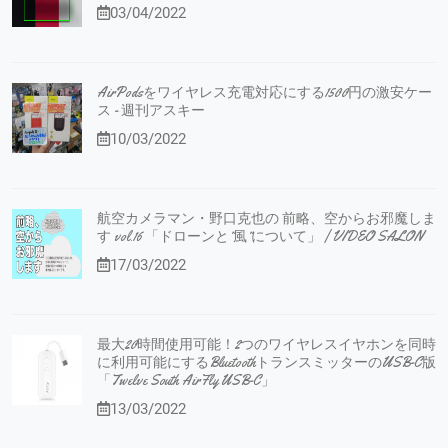
03/04/2022
AirPodsをワイヤレス充電対応にする1500円の激安ケー
ス - 週刊アスキー
10/03/2022
航空カメラマン・野口克也の 前略、空からお邪魔しま
す vol.16 「ドローンと”風”について」 | VIDEO SALON
17/03/2022
最大20時間使用可能！2つのワイヤレスイヤホンを同時
に利用可能にするBluetoothトランスミッターのUSB-C版
「Twelve South AirFly USB-C」
13/03/2022