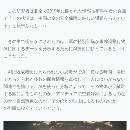
この研究者は北京で2019年に開かれた情報技術科学者の会議
で「この状況は、中国の空の安全保障に厳しい課題を与えてい
る」と報告したという。
その中で明らかにされたのは、軍の特別部隊が未確認飛行物
体に関するデータを分析するためにAI技術に頼っているという
ことだった。
AIは既成概念にとらわれない思考ができ、異なる時間・場所
でとらえられた多数の断片情報を点検して、人にはわからない
関連性を描ける。AIを使った分析によって、その物体が▽敵対
する国によるものなのか▽アマチュア航空愛好家によるものな
のか▽自然現象なのか▽そのほかの理由によるものなのか――
の判断に役立てているという。