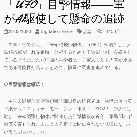
「UFO」目撃情報――軍
がAI駆使して懸命の追跡
28/02/2023
Digitalearphone
記事
1445 ビュー
中国上空で最近、「未確認飛行物体」（UFO）が増加し、人
民解放軍がこれを追跡・分析するため人工知能（AI）を導入し
ているそうだ。ただ中国の科学者は「宇宙人よりも人間が原因
である可能性が高い」とみて、慎重に調査を進めている。
◇目撃情報は幅広く
中国人民解放軍空軍預警学院出身の研究者は、香港の有力英
字紙サウスチャイナ・モーニング・ポスト（SCMP）の取材に
対し、未確認飛行物体に関連した目撃情報が近年、軍民問わず
幅広く寄せられ、人による分析では間に合わない状況になって
いると明らかにした。