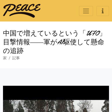
中国で増えているという「UFO」
目撃情報――軍がAI駆使して懸命
の追跡
家
記事