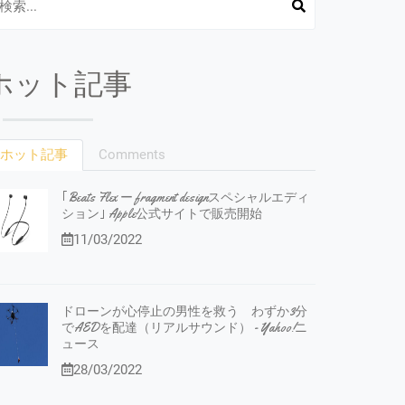
ホット記事
ホット記事
Comments
｢Beats Flex ー fragment designスペシャルエディ
ション｣ Apple公式サイトで販売開始
11/03/2022
ドローンが心停止の男性を救う わずか3分
でAEDを配達（リアルサウンド） - Yahoo!ニ
ュース
28/03/2022