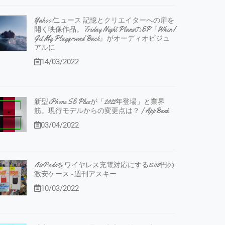
Yahoo!ニュース 記憶とクリエイターへの扉を
開く映像作品。Friday Night PlansのEP『When I
Get My Playground Back』がオーディオビジュ
アルに
14/03/2022
新型iPhone SE Plusが「2022年登場」と業界
筋。現行モデルからの変更点は？ | AppBank
03/04/2022
AirPodsをワイヤレス充電対応にする1500円の
激安ケース - 週刊アスキー
10/03/2022