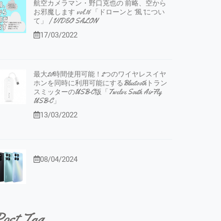
航空カメラマン・野口克也の 前略、空から
お邪魔します vol.16 「ドローンと”風”につい
て」 | VIDEO SALON
17/03/2022
最大20時間使用可能！2つのワイヤレスイヤ
ホンを同時に利用可能にするBluetoothトラン
スミッターのUSB-C版「Twelve South AirFly
USB-C」
13/03/2022
08/04/2024
ost Tag