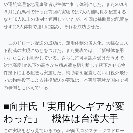
や運航管理を地元事業者が主体で担う体制にした。また2020年
８月に白馬村で行った前回の実験では7人の補助員を配置する
など10人以上の体制で運用していたが、今回は補助員の配置を
せずに2人体制で運用に臨み、それを成功させた。
このドローン配送の成功は、運用体制の省人化、大幅なコス
ト削減の実現にめどをつけた。また発表では、「新機体を用
い」たことも明かしている。さらに許可承認を受けたうえで、
対地高度1m以下の高さから積み荷を切り離して落下させる物
件投下による配送も実施した。補助者を配置しない目視外飛行
での物件投下による往復配送の実現は、本実証実験が国内で初
の事例とも伝えている。
■向井氏「実用化へギアが変
わった」 機体は台湾大手
この実験をどう見ているのか。JP楽天ロジスティクスドロー