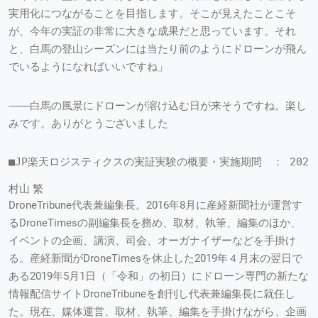
実用化につながることを目指します。そこが見えたことこそ
が、今年の実証の非常に大きな成果だと思っています。それ
と、白馬の登山シーズンには当たり前のようにドローンが飛ん
でいるようになればいいですね」
――白馬の風景にドローンが溶け込む日が来そうですね。楽し
みです。ありがとうございました
■JP楽天ロジスティクスの実証実験の概要・実施期間　： 202
村山 繁
DroneTribune代表兼編集長。2016年8月に産経新聞社が運営す
るDroneTimesの副編集長を務め、取材、執筆、編集のほか、
イベントの企画、講演、司会、オーガナイザーなどを手掛け
る。産経新聞がDroneTimesを休止した2019年４月末の翌日で
ある2019年5月1日（「令和」の初日）にドローン専門の新たな
情報配信サイトDroneTribuneを創刊し代表兼編集長に就任し
た。現在、媒体運営、取材、執筆、編集を手掛けながら、企画