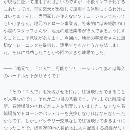
が現地に赴いて運用すればよいのですが、今後インフラ化する
にあたっては、毎回楽天が出張して運用する体制にするわけに
はいきませんし、専門家しか使えないソリューションであって
もいけません。地元のドローン事業者、将来的には未経験の山
小屋のスタッフさんや、地元の運送業者が導入できるようにす
ることにこそ意味があります。今回は、地元の事業者さんに適
切なトレーニングを提供し、運用できるかどうかを試しまし
た。それに成功したことが今回の大きな成果でした」
――「地元で」「２人で」可能なソリューションであれば導入
のハードルが下がりそうです
「その『２人で』を実現させるには、往復飛行ができること
が大事なのです。それが三つ目の意義です。それまでは離陸場
所、着陸場所のそれぞれに人を配置していました。なぜなら着
陸場所でドローンのバッテリーを交換しなければならなかった
からです。しかしバッテリー交換なしで往復飛行できるように
なったことで、標高2800ｍの目的地に人を配置する必要がなく