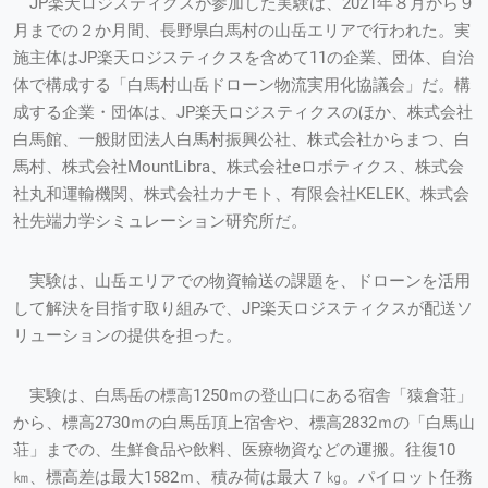
JP楽天ロジスティクスが参加した実験は、2021年８月から９
月までの２か月間、長野県白馬村の山岳エリアで行われた。実
施主体はJP楽天ロジスティクスを含めて11の企業、団体、自治
体で構成する「白馬村山岳ドローン物流実用化協議会」だ。構
成する企業・団体は、JP楽天ロジスティクスのほか、株式会社
白馬館、一般財団法人白馬村振興公社、株式会社からまつ、白
馬村、株式会社MountLibra、株式会社eロボティクス、株式会
社丸和運輸機関、株式会社カナモト、有限会社KELEK、株式会
社先端力学シミュレーション研究所だ。
実験は、山岳エリアでの物資輸送の課題を、ドローンを活用
して解決を目指す取り組みで、JP楽天ロジスティクスが配送ソ
リューションの提供を担った。
実験は、白馬岳の標高1250ｍの登山口にある宿舎「猿倉荘」
から、標高2730ｍの白馬岳頂上宿舎や、標高2832ｍの「白馬山
荘」までの、生鮮食品や飲料、医療物資などの運搬。往復10
㎞、標高差は最大1582ｍ、積み荷は最大７㎏。パイロット任務