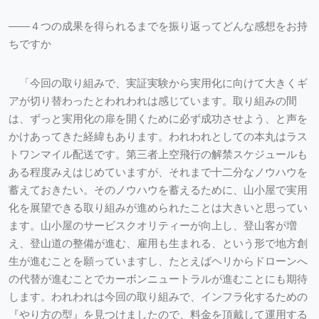
――４つの成果を得られるまでを振り返ってどんな感想をお持
ちですか
「今回の取り組みで、実証実験から実用化に向けて大きくギ
アが切り替わったとわれわれは感じています。取り組みの間
は、ずっと実用化の扉を開くために必ず成功させよう、と声を
かけあってきた経緯もあります。われわれとしての本丸はラス
トワンマイル配送です。第三者上空飛行の解禁スケジュールも
ある程度みえはじめていますが、それまで十二分なノウハウを
蓄えておきたい。そのノウハウを蓄えるために、山小屋で実用
化を展望できる取り組みが進められたことは大きいと思ってい
ます。山小屋のサービスクオリティーが向上し、登山客が増
え、登山道の整備が進む、雇用も生まれる、という形で地方創
生が進むことを願っていますし、たとえばヘリからドローンへ
の代替が進むことでカーボンニュートラルが進むことにも期待
します。われわれは今回の取り組みで、インフラ化するための
『やり方の型』を見つけましたので、料金を頂戴して運用する