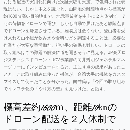
おける配送の実用化に向けた実証実験を実施」で強調された表
現はない。しかし本文を読むと、山間地の離陸地点から標高が
約1600ｍ高い目的地まで、地元事業者を中心に２人体制で、７
㎏の荷物をドローンで運び、しかも自動で届けたあと離陸点ま
でドローンを帰還させている。難易度は低くない。登山者を受
け入れる山小屋が飲み水や食料などを調達することは、必要な
作業だが大変な重労働だ。担い手の確保も難しい。ドローンの
取り組みはこの難題の解決に道を開きそうに見える。JP楽天ロ
ジスティクスドローン・UGV事業部の向井秀明ジェネラルマネ
ージャーにインタビューをすると、主に４点の成果があったこ
とと、この取り組みに使った機体が、台湾大手の機体をカスタ
マイズして使ったことが分かった。向井氏は「今回の取り組み
でインフラ化の『やり方の型』を見つけた」と話す。
標高差約1600ｍ、距離10㎞の
ドローン配送を２人体制で