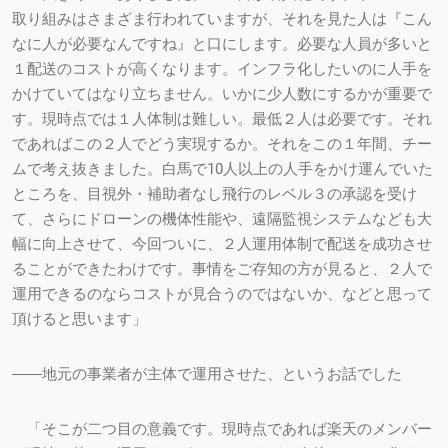
取り組みはさまざま行われていますが、それを見た人は『こん
なに人が必要なんですね』と口にします。必要な人員が多いと
１配送のコストが高くなります。インフラ化したいのに人手を
かけていてはなり立ちません。いかに少人数にするかが重要で
す。現時点では１人体制は難しい。最低２人は必要です。それ
であればこの２人でどう実現するか。それをこの１年間、チー
ムで考え抜きました。白馬で10人以上の人手をかけ運んでいた
ところを、目視外・補助者なし飛行のレベル３の承認を受け
て、さらにドローンの機体性能や、遠隔監視システムなども大
幅に向上させて、今回ついに、２人運用体制で配送を成功させ
ることができたわけです。事情をご存知の方が見ると、２人で
運用できるのならコストが見合うのではないか、などと思って
頂けると思います」
――地元の事業者が主体で運用させた、というお話でした
「そこが二つ目の意義です。現時点であれば楽天のメンバー