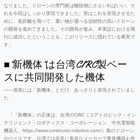
なりました。ドローンの専門家は離陸側にさえいればいい。そ
れを今回はしっかり実現できました。実はこれを実現させるた
めに、長距離を飛べて、重い物が運べる信頼性の高いドローン
の開発を進めてきました。その開発が進み、本実証における飛
行に成功したということも、このリリースに隠れている事実で
す」
■“新機体”は台湾CIRC製ベー
スに共同開発した機体
――発表には「新機体」とだけ、あっさりと表現されていまし
た
「『新機体』の正体は、台湾のCIRC（コアトロビック・イン
テリジェント・ロボティクス・コーポレーション、中光電智能
機器人、https://www.coretronic-robotics.com/）製のドローン
がベースです。台湾では非常に有名なメーカーで量産機器も作