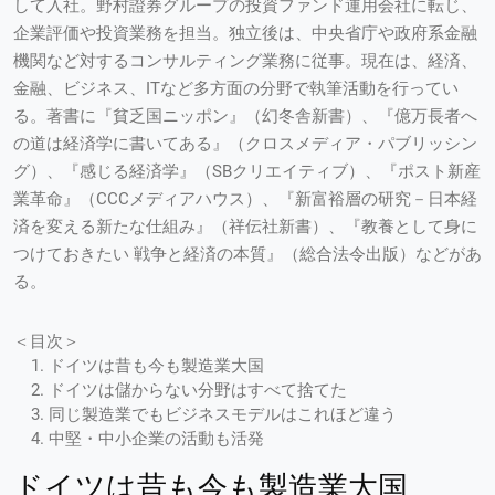
して入社。野村證券グループの投資ファンド運用会社に転じ、
企業評価や投資業務を担当。独立後は、中央省庁や政府系金融
機関など対するコンサルティング業務に従事。現在は、経済、
金融、ビジネス、ITなど多方面の分野で執筆活動を行ってい
る。著書に『貧乏国ニッポン』（幻冬舎新書）、『億万長者へ
の道は経済学に書いてある』（クロスメディア・パブリッシン
グ）、『感じる経済学』（SBクリエイティブ）、『ポスト新産
業革命』（CCCメディアハウス）、『新富裕層の研究－日本経
済を変える新たな仕組み』（祥伝社新書）、『教養として身に
つけておきたい 戦争と経済の本質』（総合法令出版）などがあ
る。
＜目次＞
ドイツは昔も今も製造業大国
ドイツは儲からない分野はすべて捨てた
同じ製造業でもビジネスモデルはこれほど違う
中堅・中小企業の活動も活発
ドイツは昔も今も製造業大国