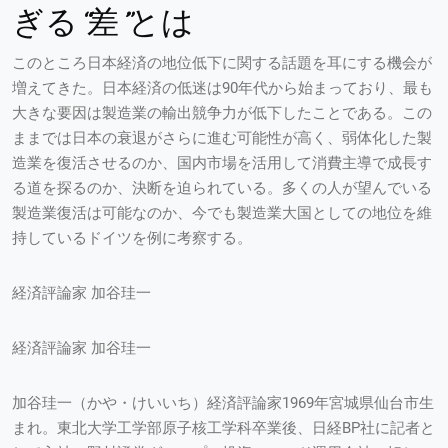
ぎる“差”とは
このところ日本経済の地位低下に関する話題を耳にする機会が
増えてきた。日本経済の低迷は90年代から始まっており、最も
大きな要因は製造業の輸出競争力が低下したことである。この
ままでは日本の衰退がさらに進む可能性が高く、弱体化した製
造業を復活させるのか、国内市場を活用して消費主導で成長す
る道を探るのか、決断を迫られている。多くの人が望んでいる
製造業復活は可能なのか、今でも製造業大国としての地位を維
持しているドイツを例に考察する。
経済評論家 加谷珪一
経済評論家 加谷珪一
加谷珪一（かや・けいいち）経済評論家1969年宮城県仙台市生
まれ。東北大学工学部原子核工学科卒業後、日経BP社に記者と