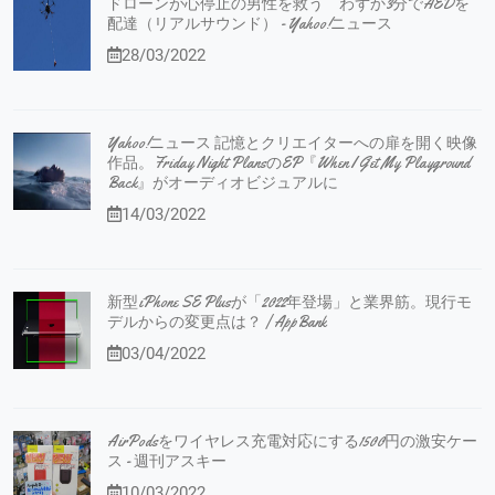
ドローンが心停止の男性を救う わずか3分でAEDを
配達（リアルサウンド） - Yahoo!ニュース
28/03/2022
Yahoo!ニュース 記憶とクリエイターへの扉を開く映像
作品。Friday Night PlansのEP『When I Get My Playground
Back』がオーディオビジュアルに
14/03/2022
新型iPhone SE Plusが「2022年登場」と業界筋。現行モ
デルからの変更点は？ | AppBank
03/04/2022
AirPodsをワイヤレス充電対応にする1500円の激安ケー
ス - 週刊アスキー
10/03/2022