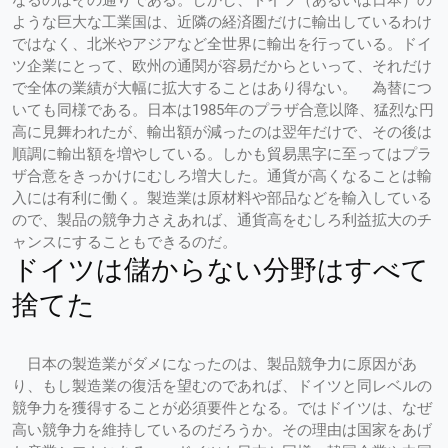
ような巨大な工業国は、近隣の経済圏だけに輸出しているわけ
ではなく、北米やアジアなど全世界に輸出を行っている。ドイ
ツ企業にとって、欧州の通関が容易だからといって、それだけ
で全体の業績が大幅に拡大することはあり得ない。 為替につ
いても同様である。日本は1985年のプラザ合意以降、猛烈な円
高に見舞われたが、輸出額が減ったのは翌年だけで、その後は
順調に輸出額を増やしている。しかも貿易黒字に至ってはプラ
ザ合意をきっかけにむしろ増大した。通貨が高くなることは輸
入には有利に働く。製造業は原材料や部品などを輸入している
ので、製品の競争力さえあれば、通貨高をむしろ利益拡大のチ
ャンスにすることもできるのだ。
ドイツは儲からない分野はすべて
捨てた
日本の製造業がダメになったのは、製品競争力に原因があ
り、もし製造業の復活を望むのであれば、ドイツと同レベルの
競争力を獲得することが必須要件となる。ではドイツは、なぜ
高い競争力を維持しているのだろうか。その理由は国家をあげ