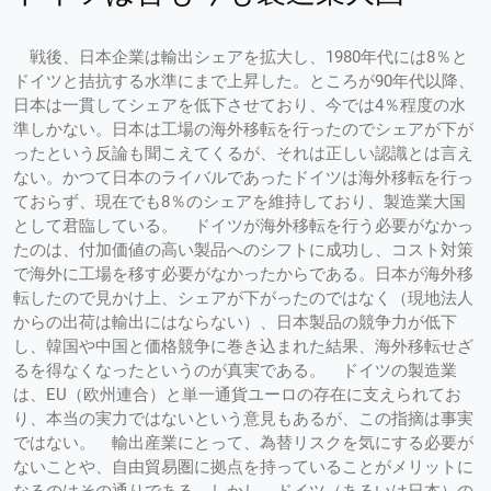
戦後、日本企業は輸出シェアを拡大し、1980年代には8％と
ドイツと拮抗する水準にまで上昇した。ところが90年代以降、
日本は一貫してシェアを低下させており、今では4％程度の水
準しかない。日本は工場の海外移転を行ったのでシェアが下が
ったという反論も聞こえてくるが、それは正しい認識とは言え
ない。かつて日本のライバルであったドイツは海外移転を行っ
ておらず、現在でも8％のシェアを維持しており、製造業大国
として君臨している。 ドイツが海外移転を行う必要がなかっ
たのは、付加価値の高い製品へのシフトに成功し、コスト対策
で海外に工場を移す必要がなかったからである。日本が海外移
転したので見かけ上、シェアが下がったのではなく（現地法人
からの出荷は輸出にはならない）、日本製品の競争力が低下
し、韓国や中国と価格競争に巻き込まれた結果、海外移転せざ
るを得なくなったというのが真実である。 ドイツの製造業
は、EU（欧州連合）と単一通貨ユーロの存在に支えられてお
り、本当の実力ではないという意見もあるが、この指摘は事実
ではない。 輸出産業にとって、為替リスクを気にする必要が
ないことや、自由貿易圏に拠点を持っていることがメリットに
なるのはその通りである。しかし、ドイツ（あるいは日本）の