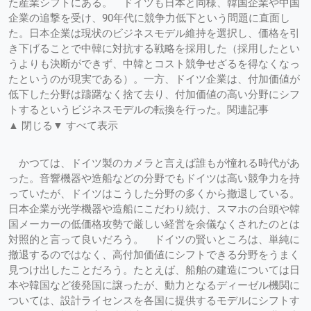
た産業シフトにある。 ドイツも日本と同様、韓国企業や中国
企業の追撃を受け、90年代に競争力低下という問題に直面し
た。日本企業は現状のビジネスモデル維持を選択し、価格を引
き下げることで中韓に対抗する戦略を採用した（採用したとい
うよりも決断ができず、中韓とコスト競争せざるを得なくなっ
たというのが現実である）。一方、ドイツ企業は、付加価値が
低下した分野は躊躇なく捨て去り、付加価値の高い分野にシフ
トするというビジネスモデルの転換を行った。関連記事
▲ 閉じる▼ すべて表示
かつては、ドイツ製のカメラと言えば誰もが憧れる時代があ
った。音響機器や造船などの分野でもドイツは高い競争力を持
っていたが、ドイツはこうした分野の多くから撤退している。
日本企業が光学機器や造船にこだわり続け、スマホの台頭や韓
国メーカーの低価格攻勢で厳しい経営を余儀なくされたのとは
対照的と言って良いだろう。 ドイツの賢いところは、単純に
撤退するのではなく、高付加価値にシフトできる分野をうまく
見つけ出したことだろう。たとえば、船舶の建造については日
本や韓国など後発国に譲ったが、動力となるディーゼル機関に
ついては、設計ライセンスを各国に提供するモデルにシフトす