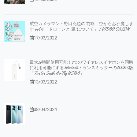
航空カメラマン・野口克也の 前略、空からお邪魔しま
す vol.16 「ドローンと”風”について」 | VIDEO SALON
17/03/2022
最大20時間使用可能！2つのワイヤレスイヤホンを同時
に利用可能にするBluetoothトランスミッターのUSB-C版
「Twelve South AirFly USB-C」
13/03/2022
08/04/2024