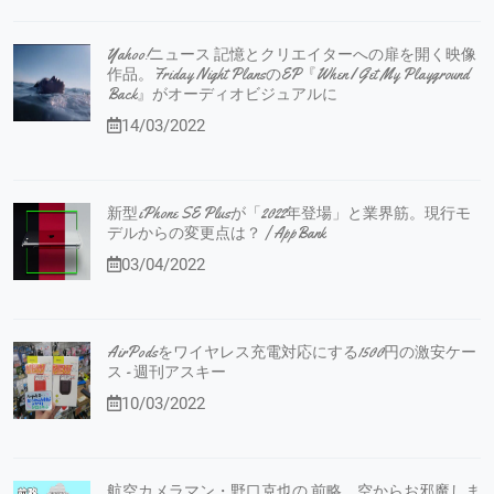
Yahoo!ニュース 記憶とクリエイターへの扉を開く映像
作品。Friday Night PlansのEP『When I Get My Playground
Back』がオーディオビジュアルに
14/03/2022
新型iPhone SE Plusが「2022年登場」と業界筋。現行モ
デルからの変更点は？ | AppBank
03/04/2022
AirPodsをワイヤレス充電対応にする1500円の激安ケー
ス - 週刊アスキー
10/03/2022
航空カメラマン・野口克也の 前略、空からお邪魔しま