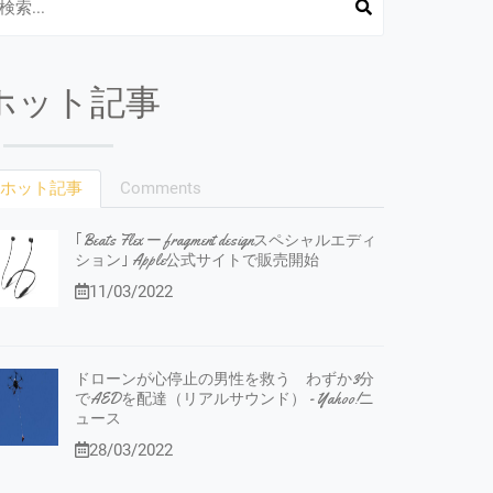
ホット記事
ホット記事
Comments
｢Beats Flex ー fragment designスペシャルエディ
ション｣ Apple公式サイトで販売開始
11/03/2022
ドローンが心停止の男性を救う わずか3分
でAEDを配達（リアルサウンド） - Yahoo!ニ
ュース
28/03/2022