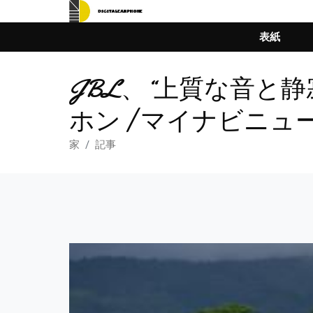
表紙
JBL、“上質な音と静
ホン | マイナビニュ
家
記事