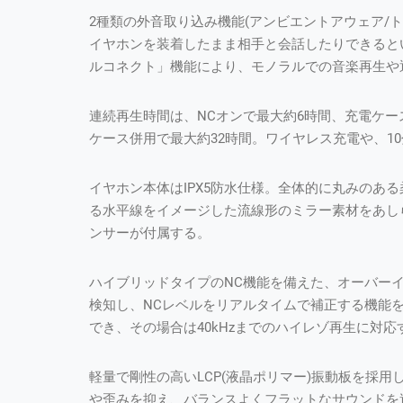
2種類の外音取り込み機能(アンビエントアウェア/
イヤホンを装着したまま相手と会話したりできると
ルコネクト」機能により、モノラルでの音楽再生や
連続再生時間は、NCオンで最大約6時間、充電ケー
ケース併用で最大約32時間。ワイヤレス充電や、1
イヤホン本体はIPX5防水仕様。全体的に丸みのあ
る水平線をイメージした流線形のミラー素材をあし
ンサーが付属する。
ハイブリッドタイプのNC機能を備えた、オーバー
検知し、NCレベルをリアルタイムで補正する機能
でき、その場合は40kHzまでのハイレゾ再生に対応
軽量で剛性の高いLCP(液晶ポリマー)振動板を採
や歪みを抑え、バランスよくフラットなサウンドを追