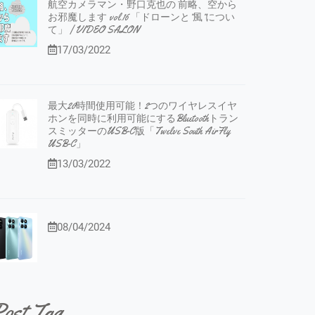
航空カメラマン・野口克也の 前略、空から
お邪魔します vol.16 「ドローンと”風”につい
て」 | VIDEO SALON
17/03/2022
最大20時間使用可能！2つのワイヤレスイヤ
ホンを同時に利用可能にするBluetoothトラン
スミッターのUSB-C版「Twelve South AirFly
USB-C」
13/03/2022
08/04/2024
ost Tag