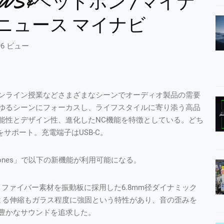
WS&ヘッドホン | マイナ
ニュース マイナビ
96 ビュー
ンライン授業などさまざまなシーンでオーディオ製品の需要
ゆるシーンにフォーカスし、ライフスタイルに寄り添う高品
能性とデザイン性、進化したNC機能を特徴としている。どち
ACをサポート。充電端子はUSB-C。
phones」で以下の新機能が利用可能になる。
ノファイバー素材を振動板に採用した6.8mm径ダイナミック
よる伸縮もガラス程度に強固という特性があり、音の歪みを
豊かなサウンドを追求した。