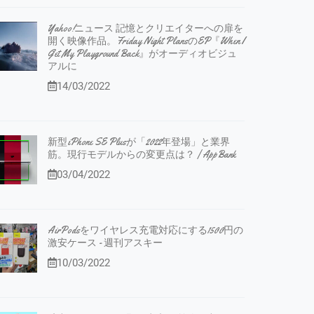
Yahoo!ニュース 記憶とクリエイターへの扉を
開く映像作品。Friday Night PlansのEP『When I
Get My Playground Back』がオーディオビジュ
アルに
14/03/2022
新型iPhone SE Plusが「2022年登場」と業界
筋。現行モデルからの変更点は？ | AppBank
03/04/2022
AirPodsをワイヤレス充電対応にする1500円の
激安ケース - 週刊アスキー
10/03/2022