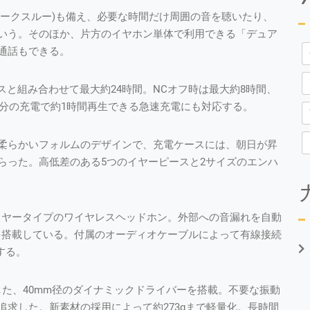
トークスルー)も備え、必要な時間だけ周囲の音を聴いたり、
いう。そのほか、片方のイヤホン単体で利用できる「デュア
通話もできる。
スと組み合わせて最大約24時間。NCオフ時は最大約8時間、
0分の充電で約1時間再生できる急速充電にも対応する。
る柔らかいフォルムのデザインで、充電ケースには、朝日が昇
らった。高低差のある5つのイヤーピースと2サイズのエンハ
イヤータイプのワイヤレスヘッドホン。外部への音漏れを自動
を搭載している。付属のオーディオケーブルによって有線接続
する。
用した、40mm径のダイナミックドライバーを搭載。不要な振動
求した。新素材の採用によって約273gまで軽量化。長時間