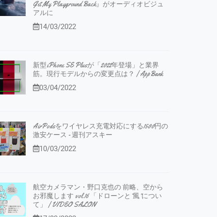
Get My Playground Back』がオーディオビジュ
アルに
14/03/2022
新型iPhone SE Plusが「2022年登場」と業界
筋。現行モデルからの変更点は？ | AppBank
03/04/2022
AirPodsをワイヤレス充電対応にする1500円の
激安ケース - 週刊アスキー
10/03/2022
航空カメラマン・野口克也の 前略、空から
お邪魔します vol.16 「ドローンと”風”につい
て」 | VIDEO SALON