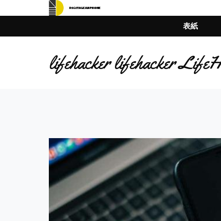
表紙
lifehacker lifehacke