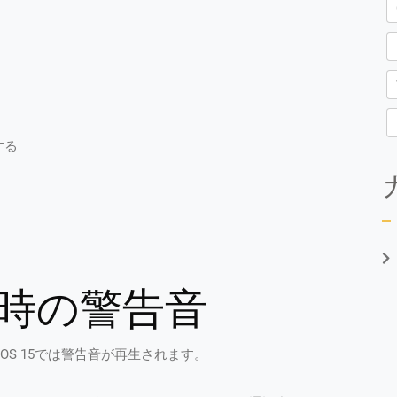
する
時の警告音
S 15では警告音が再生されます。