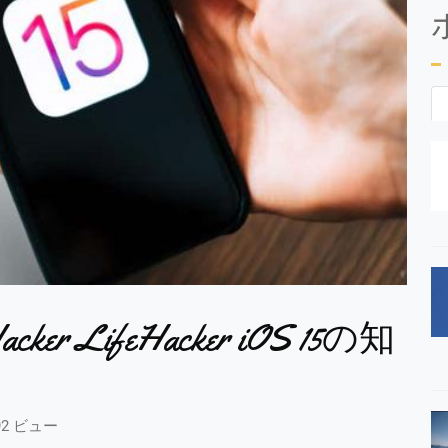
feHacker LifeHacker iOS 15の知
92 ビュー