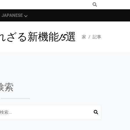
JAPANESE
S 15の知られざる新機能15選
家
記事
検索