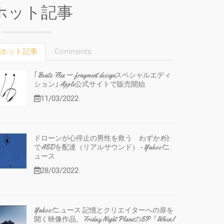
ホット記事
ホット記事
Comments
｢Beats Flex ー fragment designスペシャルエディ
ション｣ Apple公式サイトで販売開始
11/03/2022
ドローンが心停止の男性を救う わずか3分
でAEDを配達（リアルサウンド） - Yahoo!ニ
ュース
28/03/2022
Yahoo!ニュース 記憶とクリエイターへの扉を
開く映像作品。Friday Night PlansのEP『When I