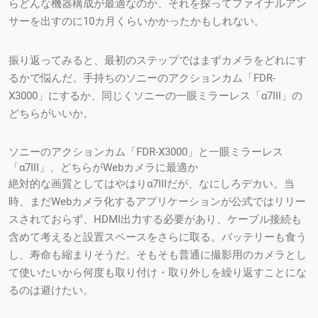
らどんな機器構成が最適なのか、それを探ってファイナルアン
サーを出すのに10カ月くらいかかったかもしれない。
振り返ってみると、最初のステップではまずカメラをどれにす
るかで悩んだ。手持ちのソニーのアクションカム「FDR-
X3000」にするか、同じくソニーの一眼ミラーレス「α7III」の
どちらがいいか。
ソニーのアクションカム「FDR-X3000」と一眼ミラーレス
「α7III」、どちらがWebカメラに最適か
絶対的な画質としてはやはりα7IIIだが、なにしろデカい。当
時、まだWebカメラ化するアプリケーションが公式ではリリー
スされておらず、HDMI出力する必要があり、ケーブル接続も
含めて考えると設置スペースをさらに取る。バッテリーも食う
し、寿命も縮まりそうだ。そもそも普通に撮影用のカメラとし
て使いたいから何度も取り付け・取り外しを繰り返すことにな
るのは避けたい。