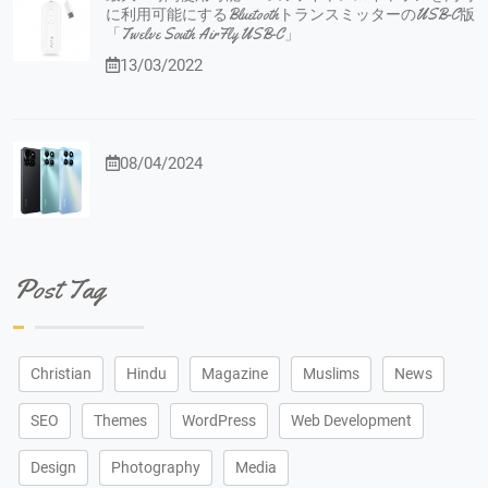
に利用可能にするBluetoothトランスミッターのUSB-C版
「Twelve South AirFly USB-C」
13/03/2022
08/04/2024
Post Tag
Christian
Hindu
Magazine
Muslims
News
SEO
Themes
WordPress
Web Development
Design
Photography
Media