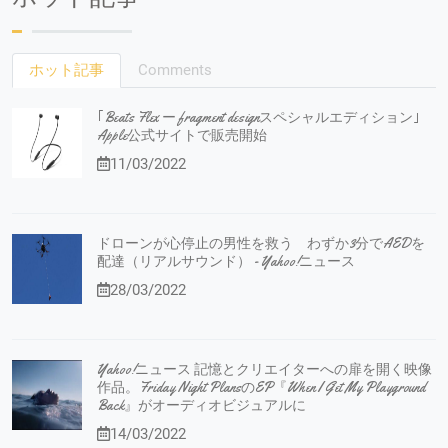
ホット記事
Comments
｢Beats Flex ー fragment designスペシャルエディション｣
Apple公式サイトで販売開始
11/03/2022
ドローンが心停止の男性を救う わずか3分でAEDを
配達（リアルサウンド） - Yahoo!ニュース
28/03/2022
Yahoo!ニュース 記憶とクリエイターへの扉を開く映像
作品。Friday Night PlansのEP『When I Get My Playground
Back』がオーディオビジュアルに
14/03/2022