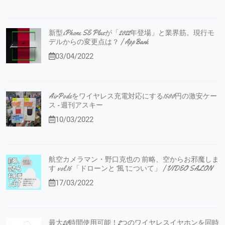
新型iPhone SE Plusが「2022年登場」と業界筋。現行モ
デルからの変更点は？ | AppBank
03/04/2022
AirPodsをワイヤレス充電対応にする1500円の激安ケー
ス - 週刊アスキー
10/03/2022
航空カメラマン・野口克也の 前略、空からお邪魔しま
す vol.16 「ドローンと”風”について」 | VIDEO SALON
17/03/2022
最大20時間使用可能！2つのワイヤレスイヤホンを同時