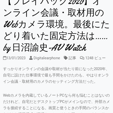
【プレイバック2020】オ
ンライン会議・取材用の
Webカメラ環境。最後にた
どり着いた固定方法は……
by 日沼諭史-AV Watch
13/01/2023
Digitalearphone
記事
1248 ビュー
すっかりオンラインの会議や取材が当たり前になった2020年、
自宅に設けた仕事環境で最も手間をかけたのも、やはりオンラ
イン会議・取材用のカメラのセッティング方法だった。
Webカメラを内蔵しているノートPCなら何も悩むことはないの
だけれど、自宅だとデスクトップPCがメインなので、外部カメ
ラを接続することになる。画質と使うときの手間のバランスか