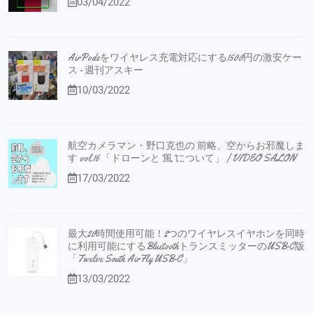
03/04/2022
AirPodsをワイヤレス充電対応にする1500円の激安ケー
ス - 週刊アスキー
10/03/2022
航空カメラマン・野口克也の 前略、空からお邪魔しま
す vol.16 「ドローンと”風”について」 | VIDEO SALON
17/03/2022
最大20時間使用可能！2つのワイヤレスイヤホンを同時
に利用可能にするBluetoothトランスミッターのUSB-C版
「Twelve South AirFly USB-C」
13/03/2022