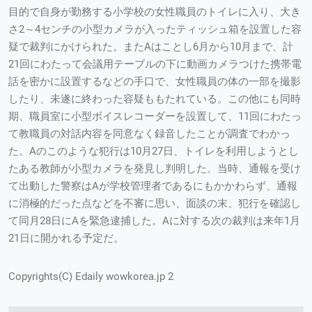
目的で自身が勤務する小学校の女性職員のトイレに入り、大き
さ2～4センチの小型カメラが入ったティッシュ箱を設置した容
疑で裁判にかけられた。またAはことし6月から10月まで、計
21回にわたって会議用テーブルの下に動画カメラつけた携帯電
話を密かに設置するなどの手口で、女性職員の体の一部を撮影
したり、未遂に終わった容疑ももたれている。この他にも同時
期、職員室に小型ボイスレコーダーを設置して、11回にわたっ
て教職員の対話内容を同意なく録音したことが調査でわかっ
た。Aのこのような犯行は10月27日、トイレを利用しようとし
たある教師が小型カメラを発見し判明した。当時、通報を受け
て出動した警察はAが学校管理者であるにもかかわらず、通報
に消極的だった点などを不審に思い、面談の末、犯行を確認し
て同月28日にAを緊急逮捕した。Aに対する次の裁判は来年1月
21日に開かれる予定だ。
Copyrights(C) Edaily wowkorea.jp 2