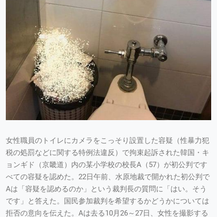
女性職員のトイレにカメラをこっそり設置した容疑（性暴力犯
税の処罰などに関する特例法違反）で拘束起訴された韓国・キ
ョンギド（京畿道）内の某小学校の校長A（57）が初公判です
べての容疑を認めた。22日午前、水原地裁で開かれた初公判で
Aは「容疑を認めるのか」という裁判長の質問に「はい。そう
です」と答えた。国民参加裁判を希望するかどうかについては
拒否の意向を伝えた。Aは去る10月26～27日、女性を撮影する