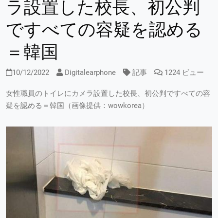
ラ設置した校長、初公判
ですべての容疑を認める
＝韓国
10/12/2022
Digitalearphone
記事
1224 ビュー
女性職員のトイレにカメラ設置した校長、初公判ですべての容
疑を認める＝韓国（画像提供：wowkorea）