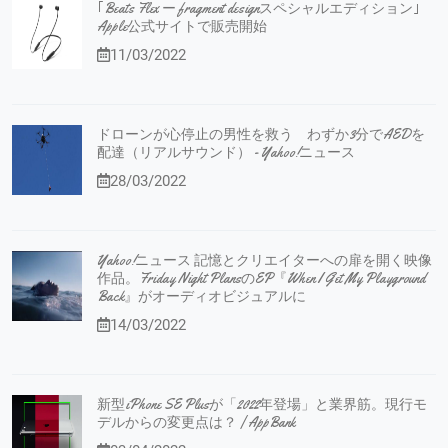
｢Beats Flex ー fragment designスペシャルエディション｣
Apple公式サイトで販売開始
11/03/2022
ドローンが心停止の男性を救う わずか3分でAEDを
配達（リアルサウンド） - Yahoo!ニュース
28/03/2022
Yahoo!ニュース 記憶とクリエイターへの扉を開く映像
作品。Friday Night PlansのEP『When I Get My Playground
Back』がオーディオビジュアルに
14/03/2022
新型iPhone SE Plusが「2022年登場」と業界筋。現行モ
デルからの変更点は？ | AppBank