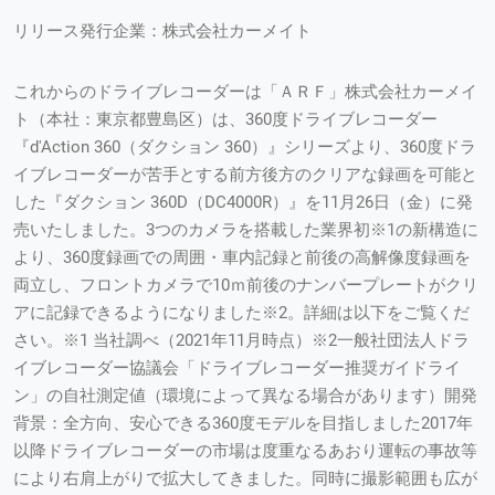
リリース発行企業：株式会社カーメイト
これからのドライブレコーダーは「ＡＲＦ」株式会社カーメイ
ト（本社：東京都豊島区）は、360度ドライブレコーダー
『d'Action 360（ダクション 360）』シリーズより、360度ドラ
イブレコーダーが苦手とする前方後方のクリアな録画を可能と
した『ダクション 360D（DC4000R）』を11月26日（金）に発
売いたしました。3つのカメラを搭載した業界初※1の新構造に
より、360度録画での周囲・車内記録と前後の高解像度録画を
両立し、フロントカメラで10ｍ前後のナンバープレートがクリ
アに記録できるようになりました※2。詳細は以下をご覧くだ
さい。※1 当社調べ（2021年11月時点）※2一般社団法人ドラ
イブレコーダー協議会「ドライブレコーダー推奨ガイドライ
ン」の自社測定値（環境によって異なる場合があります）開発
背景：全方向、安心できる360度モデルを目指しました2017年
以降ドライブレコーダーの市場は度重なるあおり運転の事故等
により右肩上がりで拡大してきました。同時に撮影範囲も広が