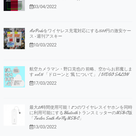
03/04/2022
AirPodsをワイヤレス充電対応にする1500円の激安ケー
ス - 週刊アスキー
10/03/2022
航空カメラマン・野口克也の 前略、空からお邪魔しま
す vol.16 「ドローンと”風”について」 | VIDEO SALON
17/03/2022
最大20時間使用可能！2つのワイヤレスイヤホンを同時
に利用可能にするBluetoothトランスミッターのUSB-C版
「Twelve South AirFly USB-C」
13/03/2022