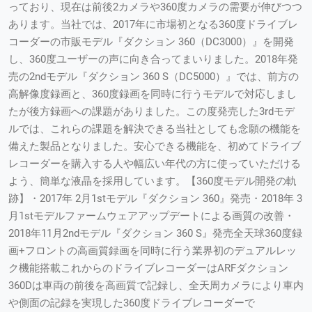
っており、現在は前後2カメラや360度カメラの需要が伸びつつ
あります。当社では、2017年に市場初となる360度ドライブレ
コーダーの市販モデル『ダクション 360（DC3000）』を開発
し、360度ユーザーの声に向き合ってまいりました。2018年発
売の2ndモデル『ダクション 360 S（DC5000）』では、前方の
高解像度録画と、360度録画を同時に行うモデルで対応しまし
たが後方録画への課題がありました。この度発売した3rdモデ
ルでは、これらの課題を解決できる当社としても念願の機能を
備えた製品となりました。安心できる機能を、初めてドライブ
レコーダーを購入する人や幅広い年代の方に使っていただける
よう、簡単な液晶を採用しています。【360度モデル開発の軌
跡】・2017年 2月1stモデル『ダクション 360』発売・2018年 3
月1stモデルファームウェアアップデートによる画質の改善・
2018年11月2ndモデル『ダクション 360 S』発売全天球360度録
画+フロントの高画質録画を同時に行う業界初のデュアルレッ
ク機能搭載これからのドライブレコーダーはARFダクション
360Dは車両の前後を高画質で記録し、全天周カメラにより車内
や側面の記録を実現した360度ドライブレコーダーで