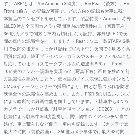
す。"ARF"とは、A＝Around（360度）、R＝Rear（後方）、F＝
Front（前方）の記録が可能で、どの方向の記録も大事に残す
本製品のコンセプトを表しています。製品特長・Around：赤外
線LED付き全天周カメラで夜間車内の認識性向上（写真下左）
360度カメラで側方も車内も切れ目なく記録。赤外線LEDで夜
間の車内の認識性を向上しました・Rear：ソニー製STARVIS採
用で夜間の後方をしっかり記録（写真下中）夜間でも明るく高
画質に記録。純正プライバシーガラスやスモークフィルムにも
対応しています（スモークフィルムの透過率５％）・Front：
10ｍ先のナンバー認識を実現 ※2（写真下右）画角を狭めて前
方認識性を高めたことと、低照度のノイズ表現に強いオンセミ
CMOSイメージセンサーの採用により、白とび黒つぶれを防ぎ
映像全体の認識性を高めました。また、F値1.5の明るいレンズ
により暗所での録画性能を向上しています。・駐車中も3つの
カメラでしっかり監視『駐車監視オプション（DC203）』との
接続により駐車中360度監視し、買い物中のドアパンチや当て
逃げ、車上荒らしなど側面・車内も記録します。3カメラでは
最大12時間（前後録画）、360度カメラ単体では最大48時間