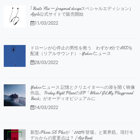
｢Beats Flex ー fragment designスペシャルエディション｣
Apple公式サイトで販売開始
11/03/2022
ドローンが心停止の男性を救う わずか3分でAEDを
配達（リアルサウンド） - Yahoo!ニュース
28/03/2022
Yahoo!ニュース 記憶とクリエイターへの扉を開く映像
作品。Friday Night PlansのEP『When I Get My Playground
Back』がオーディオビジュアルに
14/03/2022
新型iPhone SE Plusが「2022年登場」と業界筋。現行モ
デルからの変更点は？ | AppBank