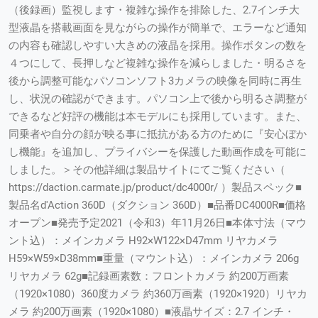
（後録画）監視します・複雑な操作を排除した、2.7インチ大
型液晶を搭載画面を見ながらの操作が簡単で、エラーなど通知
の内容も確認しやすい大きめの液晶を採用。操作ボタンの数を
４つにして、長押しなど複雑な操作を減らしました・明るさを
後から調整可能なパソコンソフト3カメラの映像を同時に再生
し、状況の確認ができます。パソコン上で後から明るさ調整が
できるなど好評の機能は本モデルにも採用しています。また、
同乗者や自分の顔が映る事に抵抗がある方のために『安心ぼか
し機能』を追加し、プライバシーを保護した動画作成を可能に
しました。＞その他詳細は製品サイトにてご覧ください（
https://daction.carmate.jp/product/dc4000r/ ）製品スペック■
製品名d'Action 360D（ダクション 360D）■品番DC4000R■価格
オープン■発売予定2021（令和3）年11月26日■本体寸法（マウ
ント込）：メインカメラ H92×W122×D47mm リヤカメラ
H59×W59×D38mm■重量（マウント込）：メインカメラ 206g
リヤカメラ 62g■記録画素数：フロントカメラ 約200万画素
（1920×1080）360度カメラ 約360万画素（1920×1920）リヤカ
メラ 約200万画素（1920×1080）■液晶サイズ：2.7 インチ・