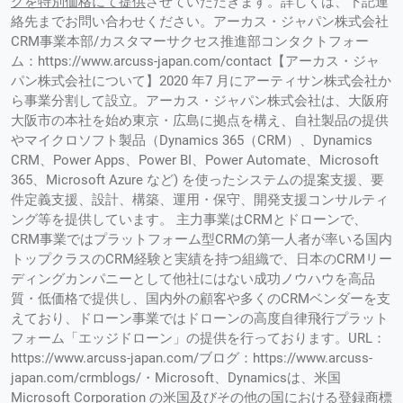
グ
を特別価格にて提供
させていただきます。詳しくは、下記連
絡先までお問い合わせください。アーカス・ジャパン株式会社
CRM事業本部/カスタマーサクセス推進部コンタクトフォー
ム：https://www.arcuss-japan.com/contact【アーカス・ジャ
パン株式会社について】2020 年7 月にアーティサン株式会社か
ら事業分割して設立。アーカス・ジャパン株式会社は、大阪府
大阪市の本社を始め東京・広島に拠点を構え、自社製品の提供
やマイクロソフト製品（Dynamics 365（CRM）、Dynamics
CRM、Power Apps、Power BI、Power Automate、Microsoft
365、Microsoft Azure など) を使ったシステムの提案支援、要
件定義支援、設計、構築、運用・保守、開発支援コンサルティ
ング等を提供しています。 主力事業はCRMとドローンで、
CRM事業ではプラットフォーム型CRMの第一人者が率いる国内
トップクラスのCRM経験と実績を持つ組織で、日本のCRMリー
ディングカンパニーとして他社にはない成功ノウハウを高品
質・低価格で提供し、国内外の顧客や多くのCRMベンダーを支
えており、ドローン事業ではドローンの高度自律飛行プラット
フォーム「エッジドローン」の提供を行っております。URL：
https://www.arcuss-japan.com/ブログ：https://www.arcuss-
japan.com/crmblogs/・Microsoft、Dynamicsは、米国
Microsoft Corporation の米国及びその他の国における登録商標