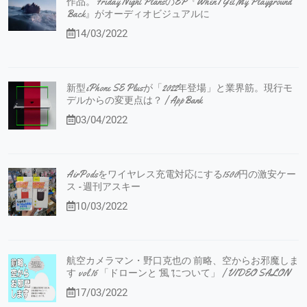
作品。Friday Night PlansのEP『When I Get My Playground
Back』がオーディオビジュアルに
14/03/2022
新型iPhone SE Plusが「2022年登場」と業界筋。現行モ
デルからの変更点は？ | AppBank
03/04/2022
AirPodsをワイヤレス充電対応にする1500円の激安ケー
ス - 週刊アスキー
10/03/2022
航空カメラマン・野口克也の 前略、空からお邪魔しま
す vol.16 「ドローンと”風”について」 | VIDEO SALON
17/03/2022