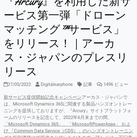
『Arcury』を利用した新サ
ービス第一弾「ドローン
マッチング™サービス」
をリリース！｜アーカ
ス・ジャパンのプレスリ
リース
27/05/2022
Digitalearphone
記事
1496 ビュー
新
サービス
提供開始記念キャンペーン
アーカス・ジャパンで
は、Microsoft Dynamics 365に関連する製品ハンズオントレー
ニングを提供しておりますが、『Arcury』サイトプラットフォ
ームのリリースを記念して、2022年6月末までの間、
「Micr
osoft Dynamics 365
」
、
「
M
icrosoft
PowerApps」
およ
び 「Common
Data Service
（C
DS
）」
の
ハンズオントレーニン