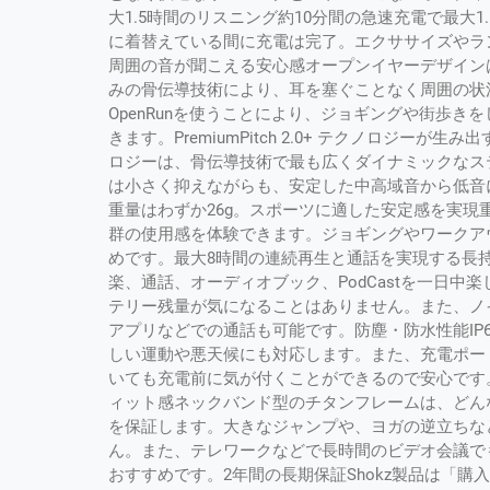
大1.5時間のリスニング約10分間の急速充電で最大
に着替えている間に充電は完了。エクササイズやラ
周囲の音が聞こえる安心感オープンイヤーデザイン
みの骨伝導技術により、耳を塞ぐことなく周囲の状
OpenRunを使うことにより、ジョギングや街歩
きます。PremiumPitch 2.0+ テクノロジーが生み
ロジーは、骨伝導技術で最も広くダイナミックなス
は小さく抑えながらも、安定した中高域音から低音
重量はわずか26g。スポーツに適した安定感を実現
群の使用感を体験できます。ジョギングやワークア
めです。最大8時間の連続再生と通話を実現する長
楽、通話、オーディオブック、PodCastを一日
テリー残量が気になることはありません。また、ノ
アプリなどでの通話も可能です。防塵・防水性能IP6
しい運動や悪天候にも対応します。また、充電ポー
いても充電前に気が付くことができるので安心です
ィット感ネックバンド型のチタンフレームは、どん
を保証します。大きなジャンプや、ヨガの逆立ちな
ん。また、テレワークなどで長時間のビデオ会議で
おすすめです。2年間の長期保証Shokz製品は「