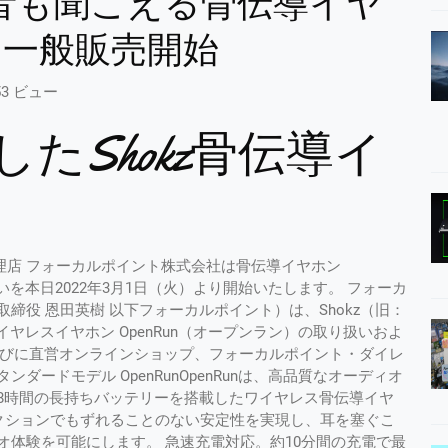
音も聞こえる骨伝導イヤ
日より一般販売開始
53 ビュー
たShokz骨伝導イ
代理店 フォーカルポイント株式会社は骨伝導イヤホン
いを本日2022年3月1日（火）より開始いたします。 フォーカ
締役 恩田英樹 以下フォーカルポイント）は、Shokz（旧：
ワイヤレスイヤホン OpenRun（オープンラン）の取り扱いおよ
ならびに直営オンラインショップ、フォーカルポイント・ダイレ
ードモデル OpenRunOpenRunは、高品質なオーディオ
8時間の長持ちバッテリーを搭載したワイヤレス骨伝導イヤ
アクションでもずれることのない安定性を実現し、耳を塞ぐこ
体験を可能にします。 急速充電対応。約10分間の充電で最