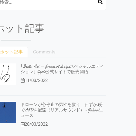
ホット記事
ホット記事
Comments
｢Beats Flex ー fragment designスペシャルエディ
ション｣ Apple公式サイトで販売開始
11/03/2022
ドローンが心停止の男性を救う わずか3分
でAEDを配達（リアルサウンド） - Yahoo!ニ
ュース
28/03/2022