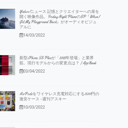
Yahoo!ニュース 記憶とクリエイターへの扉を
開く映像作品。Friday Night PlansのEP『When I
Get My Playground Back』がオーディオビジュ
アルに
14/03/2022
新型iPhone SE Plusが「2022年登場」と業界
筋。現行モデルからの変更点は？ | AppBank
03/04/2022
AirPodsをワイヤレス充電対応にする1500円の
激安ケース - 週刊アスキー
10/03/2022