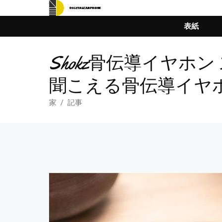
表紙
Shokz骨伝導イヤホ
聞こえる骨伝導イヤホン
家
記事