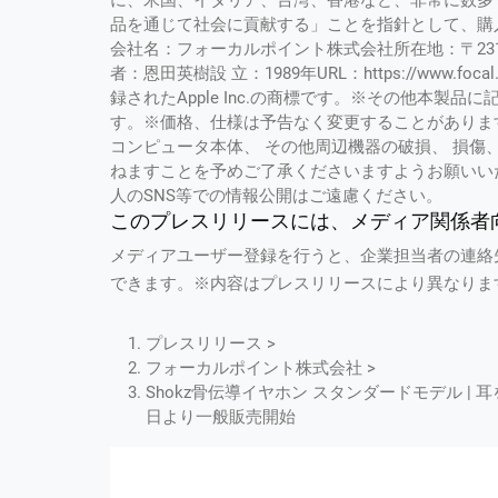
に、米国、イタリア、台湾、香港など、非常に数多
品を通じて社会に貢献する」ことを指針として、購
会社名：フォーカルポイント株式会社所在地：〒231-0
者：恩田英樹設 立：1989年URL：https://www.foc
録されたApple Inc.の商標です。※その他本
す。※価格、仕様は予告なく変更することがありま
コンピュータ本体、 その他周辺機器の破損、 損傷
ねますことを予めご了承くださいますようお願いい
人のSNS等での情報公開はご遠慮ください。
このプレスリリースには、メディア関係者
メディアユーザー登録を行うと、企業担当者の連絡
できます。※内容はプレスリリースにより異なりま
プレスリリース >
フォーカルポイント株式会社 >
Shokz骨伝導イヤホン スタンダードモデル | 
日より一般販売開始