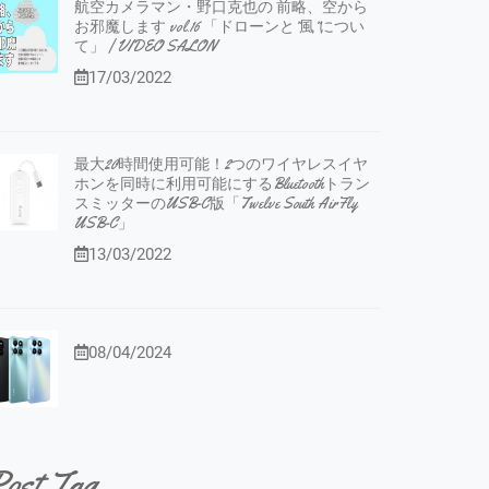
航空カメラマン・野口克也の 前略、空から
お邪魔します vol.16 「ドローンと”風”につい
て」 | VIDEO SALON
17/03/2022
最大20時間使用可能！2つのワイヤレスイヤ
ホンを同時に利用可能にするBluetoothトラン
スミッターのUSB-C版「Twelve South AirFly
USB-C」
13/03/2022
08/04/2024
ost Tag