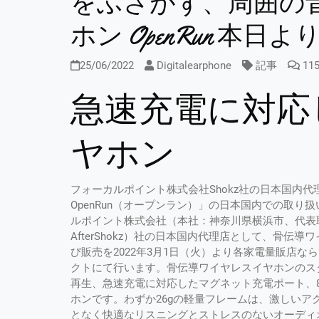
をふさがず、周囲の
ホン OpenRun 本
25/06/2022
Digitalearphone
記事
11
急速充電に対応し
ヤホン
フォーカルポイント株式会社Shokz社の日本国内
OpenRun（オープンラン）」の日本国内での取り扱
ルポイント株式会社（本社：神奈川県横浜市、代表取
AfterShokz）社の日本国内代理店として、骨伝導
び販売を2022年3月1日（火）より各家電量販店
クトにて行います。骨伝導ワイヤレスイヤホンのスタンダ
再生、急速充電に対応したマグネット充電ポート、
ホンです。わずか26gの軽量フレームは、激しい
となく快適なリスニングとストレスのないオーディオ