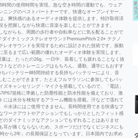
1.5時間の使用時間を実現。急な空き時間の運動でも、ウェア
ンニングのベストパートナーです。快適なオープンイヤー、
は、爽快感のあるオーディオ体験を提供します。特許取得済
況を把握しながら快適に音楽を楽しむことができます。
きをしながらも、周囲の歩行者や自転車などに気を配ることがで
出すダイナミックステレオサウンドPremiumPitch 2.0+ テクノ
テレオサウンドを実現するために設計された技術です。振動
に至るまで広い範囲の優れたオーディオ体験を実現します。
重量は、たったの26g。一日中、装着しても疲れることなく抜
ウトなどのトレーニングはもちろん、通勤、通学にもおすす
持ちバッテリー8時間持続する長持ちバッテリーにより、音
中楽しむことができます。たとえフルマラソンに参加してもバッ
イズキャンセリング・マイクを搭載しているので、「電話」
7IP67規格に準拠した防塵性能と防水性能を備えており、激
トには水分を検知するアラーム機能を搭載。汗などで濡れて
。※水泳にはご使用できません。長時間使用できる快適なフ
なワークアウトやアクションでもしっかりとしたフィット感
どのダイナミックなアクションでもずれることはありませ
も耳が痛くならないため、スポーツだけでなくビジネスにも
P
購入時から2年」の長期保証となっています。日本国内でお求め