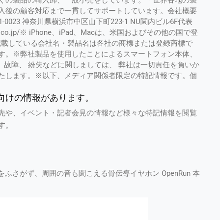
くの製品の輸入卸、一般小売をしています。「世界各地の製
入後の顧客対応まで一貫してサポートしています。会社概要
023 神奈川県横浜市中区山下町223-1 NU関内ビル6F代表
al.co.jp/※ iPhone、iPad、Macは、米国およびその他の国で登
製品に記載している会社名・製品名は各社の商標または登録商標で
す。※弊社製品を使用したことによるスマートフォン本体、
、 故障、 紛失などに関しましては、 弊社は一切責任を負いか
たします。※以下、メディア関係者限定の特記情報です。個
向けの情報があります。
先や、イベント・記者会見の情報など様々な特記情報を閲覧
す。
耳をふさがず、周囲の音も聞こえる骨伝導イヤホン OpenRun 本