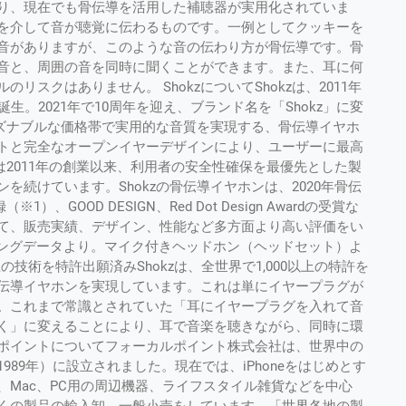
り、現在でも骨伝導を活用した補聴器が実用化されていま
を介して音が聴覚に伝わるものです。一例としてクッキーを
音がありますが、このような音の伝わり方が骨伝導です。骨
音と、周囲の音を同時に聞くことができます。また、耳に何
スクはありません。 ShokzについてShokzは、2011年
して誕生。2021年で10周年を迎え、ブランド名を「Shokz」に変
ーズナブルな価格帯で実用的な音質を実現する、骨伝導イヤホ
トと完全なオープンイヤーデザインにより、ユーザーに最高
は2011年の創業以来、利用者の安全性確保を最優先とした製
続けています。Shokzの骨伝導イヤホンは、2020年骨伝
、GOOD DESIGN、Red Dot Design Awardの受賞な
て、販売実績、デザイン、性能など多方面より高い評価をい
ランキングデータより。マイク付きヘッドホン（ヘッドセット）よ
の技術を特許出願済みShokzは、全世界で1,000以上の特許を
伝導イヤホンを実現しています。これは単にイヤープラグが
。これまで常識とされていた「耳にイヤープラグを入れて音
く」に変えることにより、耳で音楽を聴きながら、同時に環
ポイントについてフォーカルポイント株式会社は、世界中の
89年）に設立されました。現在では、iPhoneをはじめとす
Mac、PC用の周辺機器、ライフスタイル雑貨などを中心