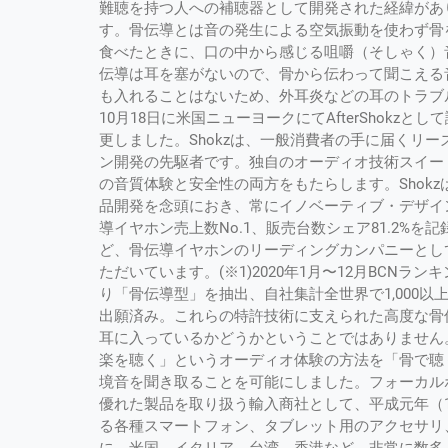
難聴を持つ人への補聴器として開発された経緯があ
す。骨伝導とは音の発生による空気振動を使わず骨
食べたときに、口の中から感じる咀嚼（そしゃく）
伝導は耳を塞がないので、骨から伝わって聞こえる
も入れることはないため、外耳炎などの耳のトラブルのリ
10月18日に米国ニューヨークにてAfterShokzと
更しました。Shokzは、一般消費者の手に届くリ
ン開発の先駆者です。独自のオーディオ技術スイー
の音質体験と安全性の両方をもたらします。Shokz
品開発を念頭におき、常にイノベーティブ・デザインを
導イヤホン売上数No.1、販売台数シェア81.2%を記録（※1）
ど、骨伝導イヤホンのリーディングカンパニーとし
ただいています。(※1)2020年1月〜12月BCN
り「骨伝導型」を抽出、自社集計全世界で1,000以上
出願済み。これらの特許技術に支えられた高度な骨
耳に入っているかどうかということではありません
楽を聴く」というオーディオ体験の方法を「骨で聴
境音を聞き取ることを可能にしました。フォーカル
優れた製品を取り扱う輸入商社として、平成元年（19
る各種スマートフォン、タブレット用のアクセサリ、