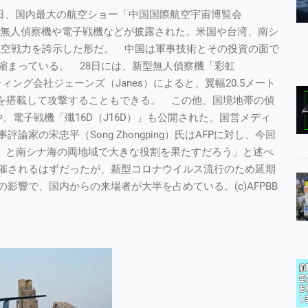
市で28日、国内最大の航空ショー「中国国際航空宇宙博覧会
が開幕し、無人偵察機や電子戦機などが披露された。米国や台湾、南シ
能化する航空戦力を誇示した形だ。 中国は軍事技術とその投資の面で
縮まっている。 28日には、新型無人偵察機「彩虹
ング会社ジェーンズ（Janes）によると、翼幅20.5メート
ルを搭載して攻撃することもできる。 この他、国境地帯の偵
、電子戦機「殲16D（J16D）」も公開された。国営メディ
家の宋忠平（Song Zhongping）氏はAFPに対し、今回
rait）と南シナ海の両地域で大きな役割を果たすだろう」と述べ
催されるはずだったが、新型コロナウイルス流行のため延期
響で、国内からの来場者が大半を占めている。(c)AFPBB