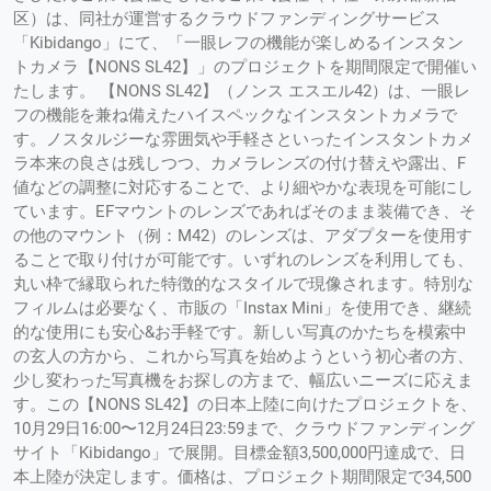
区）は、同社が運営するクラウドファンディングサービス
「Kibidango」にて、「一眼レフの機能が楽しめるインスタン
トカメラ【NONS SL42】」のプロジェクトを期間限定で開催い
たします。 【NONS SL42】（ノンス エスエル42）は、一眼レ
フの機能を兼ね備えたハイスペックなインスタントカメラで
す。ノスタルジーな雰囲気や手軽さといったインスタントカメ
ラ本来の良さは残しつつ、カメラレンズの付け替えや露出、F
値などの調整に対応することで、より細やかな表現を可能にし
ています。EFマウントのレンズであればそのまま装備でき、そ
の他のマウント（例：M42）のレンズは、アダプターを使用す
ることで取り付けが可能です。いずれのレンズを利用しても、
丸い枠で縁取られた特徴的なスタイルで現像されます。特別な
フィルムは必要なく、市販の「Instax Mini」を使用でき、継続
的な使用にも安心&お手軽です。新しい写真のかたちを模索中
の玄人の方から、これから写真を始めようという初心者の方、
少し変わった写真機をお探しの方まで、幅広いニーズに応えま
す。この【NONS SL42】の日本上陸に向けたプロジェクトを、
10月29日16:00〜12月24日23:59まで、クラウドファンディング
サイト「Kibidango」で展開。目標金額3,500,000円達成で、日
本上陸が決定します。価格は、プロジェクト期間限定で34,500