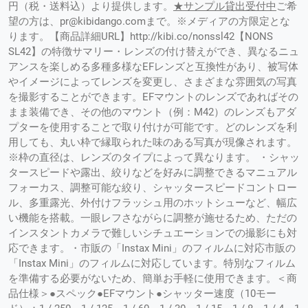
円（税・送料込）より提供します。
★サンプル貸出受付中
ご希
望の方は、pr@kibidango.comまで。※メディアの方限定とな
ります。【商品詳細URL】http://kibi.co/nonssl42【NONS
SL42】の特徴サマリー・レンズの付け替えができ、異なるニュ
アンスを楽しめる多種多様なEFレンズと互換性があり、被写体
やイメージによってレンズを変更し、さまざまな雰囲気の写真
を撮影することができます。EFマウントのレンズであればその
まま装備でき、その他のマウント（例：M42）のレンズもアダ
プターを使用することで取り付けが可能です。どのレンズを利
用しても、丸い枠で縁取られた味のある写真が現像されます。
※枠の直径は、レンズのタイプによって異なります。 ・シャッ
タースピードや露出、絞りなどを好みに調整できるマニュアル
フォーカス、調整可能な絞り、シャッタースピードコントロー
ル、多重露光、外付けフラッシュ用のホットシューなど、幅広
い機能を搭載。一眼レフさながらに調整が施せるため、ただの
インスタントカメラで難しいシチュエーションでの撮影にも対
応できます。・市販の「Instax Mini」のフィルムに対応市販の
「Instax Mini」のフィルムに対応しています。特別なフィルム
を準備する必要がないため、簡単お手軽に使用できます。＜商
品仕様＞●スペック●EFマウント●シャッター速度（10モー