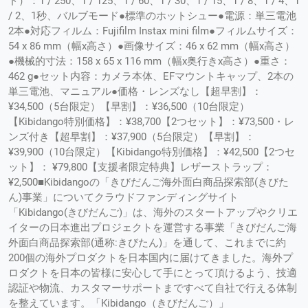
ド）：1 / 250、1 / 125、1 / 60、1 / 30、1 / 15、1 / 8、1 / 4、1
/ 2、1秒、バルブモード●標準のホットシュー●電源：単三電池
2本●対応フィルム：Fujifilm Instax mini film●フィルムサイズ：
54 x 86 mm（幅x高さ）●画像サイズ：46 x 62 mm（幅x高さ）
●機械的寸法：158 x 65 x 116 mm（幅x奥行きx高さ）●重さ：
462 g●セット内容：カメラ本体、EFマウントキャップ、2本の
単三電池、マニュアル●価格・レンズなし【超早割】：
¥34,500（5台限定）【早割】：¥36,500（10台限定）
【Kibidango特別価格】：¥38,700【2つセット】：¥73,500・レ
ンズ付き【超早割】：¥37,900（5台限定）【早割】：
¥39,900（10台限定）【Kibidango特別価格】：¥42,500【2つセ
ット】： ¥79,800【支援者限定特典】レザーストラップ：
¥2,500■Kibidangoの「きびだんご海外面白商品探索部(きびた
ん)事業」についてクラウドファンディングサイト
「Kibidango(きびだんご)」は、海外のスタートアップやクリエ
イターの日本進出プロジェクトを運営する事業「きびだんご海
外面白商品探索部(通称:きびたん)」を通して、これまでに約
200個の海外プロダクトを日本国内に届けてきました。海外プ
ロダクトを日本の皆様に安心して手にとって頂けるよう、技適
認証や物流、カスタマーサポートまですべて自社で行える体制
を整えています。「Kibidango（きびだんご）」