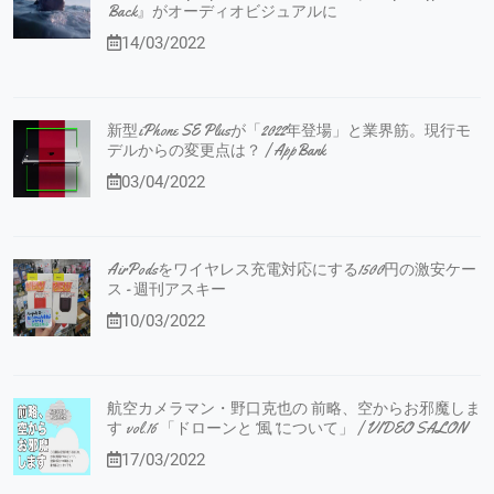
Back』がオーディオビジュアルに
14/03/2022
新型iPhone SE Plusが「2022年登場」と業界筋。現行モ
デルからの変更点は？ | AppBank
03/04/2022
AirPodsをワイヤレス充電対応にする1500円の激安ケー
ス - 週刊アスキー
10/03/2022
航空カメラマン・野口克也の 前略、空からお邪魔しま
す vol.16 「ドローンと”風”について」 | VIDEO SALON
17/03/2022