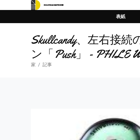
表紙
Skullcandy、
ン「Push」 - PHILE 
家
記事