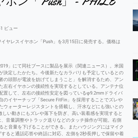
「Push」 - PHILE
61 ビュー
y初の完全ワイヤレスイヤホン「Push」を3月15日に発売する。価格は
 2019」にて同社ブースに製品を展示（関連ニュース）。米国
が決定したかたち。今後新たなカラバリも予定しているとの
者の頭部が電波を妨げてしまうこと」を解消するため、アン
た左右イヤホンの接続性を実現するとしている。アンテナ位
置して、左右の接続性安定を図っているφ9.2mmドライバ
ヤーチップ「Secure FitFin」を採用することでズレや
たウォーターレジスタントを搭載し、汗水などにも強いとの
」を採用激しい動きにもズレや落下を防ぎ、高い装着感を実現すると
は、音量調整やトラック送りなどのタッチ操作が可能。右側
すると音量を下げることができる。またハウジングにはマイク
プすると通話応答や終話に対応、左側を2秒長押しで保留や着