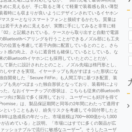
は急速充電には非対応となるが、一回の充電で最長6時間使
きめに見えるが、手に取ると薄くて軽量で装着感も良い薄型
装着時にも収まりが良いようにデザインされているイヤホン
ンがマスターとなりスマートフォンと接続するかたち。質量は
。外観は若干大きめに見えるが、実際に手にしてみると非常に軽
「02」と記載されている。ケースから取り出すと自動で電源
のBluetoothペアリングを行うことができるノズル部にも工夫
穴の位置を考慮して若干内側に配置しているとのこと。さら
ット感の向上、さらに遮音性も確保しているとしている。な
Bluetoothイヤホンにも採用していたとのことだが、
ズして新たに設計されたとのこと。ノズル先端は楕円形とし、
のしやすさを実現。イヤーチップも先がすぼまった形状にな
発した「Secure FitFin」も人間工学に基づき配置、装
ップも先がつぼまった独自形状となっており、装着時により
。なおイヤーチップの形状は、こちらも従来のBluetooth
ーツ向け製品で多く採用しており、ユーザーにも好評を得て
e Promise」は、製品保証期間と同等の2年間にわたって適用す
ンということもあり、紛失リスクを考慮して今回付帯したと
年は急成長の年だった。市場規模は700〜800億から1,000
ンが占めている」と説明。「市場にはすでに多くの製品が広
ファッショナブルで流行に敏感なユーザー”。そうしたユーザ