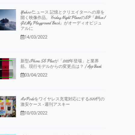
Yahoo!ニュース 記憶とクリエイターへの扉を
開く映像作品。Friday Night PlansのEP『When I
Get My Playground Back』がオーディオビジュ
アルに
14/03/2022
新型iPhone SE Plusが「2022年登場」と業界
筋。現行モデルからの変更点は？ | AppBank
03/04/2022
AirPodsをワイヤレス充電対応にする1500円の
激安ケース - 週刊アスキー
10/03/2022