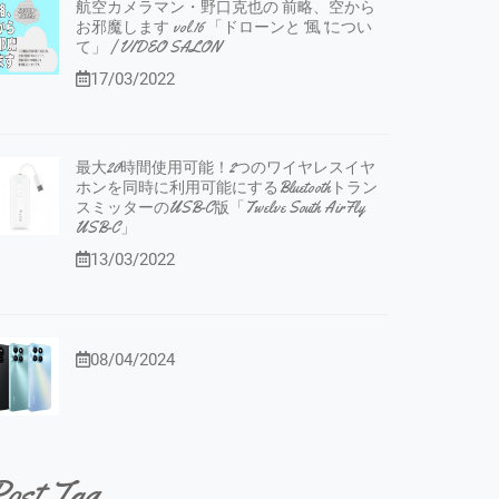
航空カメラマン・野口克也の 前略、空から
お邪魔します vol.16 「ドローンと”風”につい
て」 | VIDEO SALON
17/03/2022
最大20時間使用可能！2つのワイヤレスイヤ
ホンを同時に利用可能にするBluetoothトラン
スミッターのUSB-C版「Twelve South AirFly
USB-C」
13/03/2022
08/04/2024
ost Tag