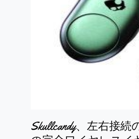
Skullcandy、左