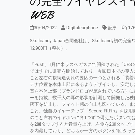
の完全ワイヤレスイヤホン
WEB
30/04/2022
Digitalearphone
記事
17
Skullcandy Japan合同会社は、Skullcand
12,900円（税抜）。
「Push」1月に米ラスベガスにて開催された「CES
ではすでに販売を開始しており、今回日本での導入
こと左右の接続途切れの要因の一つとされる「装着
テナ位置を本体上部に来るようデザインし、安定し
置を本体上部（ブランドロゴが施されている方）に配
ーを搭載。数千人の耳の形状を計測して開発した独自のイ
落下を防止し、フィット感の向上も図っている。ま
こと。独自のイヤーチップ「Secure FitFin
のこと左右のイヤホンに各1つずつ備えたボタンで
を2回タップすると音量を上げ、左側を2回タップ
を内蔵しており、どちらか一方のボタンを1回タッ