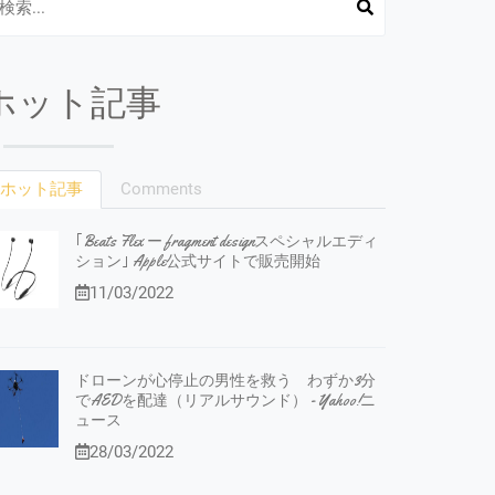
ホット記事
ホット記事
Comments
｢Beats Flex ー fragment designスペシャルエディ
ション｣ Apple公式サイトで販売開始
11/03/2022
ドローンが心停止の男性を救う わずか3分
でAEDを配達（リアルサウンド） - Yahoo!ニ
ュース
28/03/2022