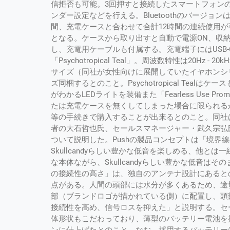
信拒否も可能。3回押すと接続したスマートフォン
ンダー設定などを行える。Bluetoothのバージョ
間、充電ケースと合わせて合計12時間の連続使用が
となる。ケースから取り出すと自動で電源ON、収納す
し、充電用ケーブルも付属する。充電端子にはUSB
「Psychotropical Teal」。周波数特性は20Hz
サイズ（同社が女性向けに展開していたイヤホンシ
ズ同梱するとのこと。Psychotropical Tea
がわかるLEDライトを装備また「Fearless Use
たは充電ケースを無くしてしまった場合に限られる
等の手続きで購入することが出来るとのこと。同社は本日
者の大石哲也氏、セールスマネージャー・武久宗弘氏
ついて説明した。Pushの製品コンセプトは「境界
Skullcandyらしい豊かな低音を楽しめる、他
な本体ながら、Skullcandyらしい豊かな低音
の接続性の高さ」は、独自のアンテナ設計にあるとのこと
点がある。人間の頭部には水分が多くあるため、途
部（ブランドロゴが描かれている側）に配置し、頭
接続性を高め、信号ロスを抑えた」と説明する。セ
体形状もこだわっており、薄型のバッテリー電池を