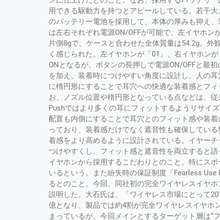
ンに仕上げたとのこと。なお、採用するバッテリー
用できる駆動力を持つとアピールしている。若干大
のバッテリー電池を採用して、本体の厚みも抑え、
は左右それぞれ電源ON/OFFが可能で、左イヤホ
片側8gで、ケースと合わせた全体質量は54.2g
く感じられた。左イヤホンが「01」、右イヤホンが
ONとなるが、ボタンの長押しで電源ON/OFFと最初
を加え、装着時につけやすい角度に設計し、人の耳
に楕円形にすることで耳穴への快適な装着感とフィ
お、ノズル位置や楕円形となっている点などは、従来の
Pushではより多くの耳にフィットするようリサイ
配置も内側にすることで耳穴とのフィット感や装着
っており、装着感だけでなく遮音性も確保している独自開
着感をより高めるように設計されている。イヤーチ
つけやすくし、フィット感と遮音性を両立すると語った
イヤホンから採用するこだわりとのこと。特にスポ
いるという。また紛失時の保証制度「Fearless Us
るとのこと。今回、同社初の完全ワイヤレスイヤホ
説明した。大石氏は、「ワイヤレス市場にとって2018
億となり、製品では約4割が完全ワイヤレスイヤホ
まっているが、今回メインとするターゲット層は“