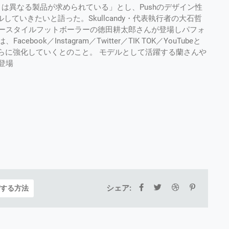
来とは異なる製品が求められている」とし、Pushのデザイン性
ルしていきたいと語った。Skullcandy・代表執行者の大石哲
ースタイルフットボーラーの徳田耕太郎さんが登場しパフォ
ok／Instagram／Twitter／TIK TOK／YouTubeと
らに強化していくとのこと。 モデルとして活躍する蘭さんや
登場
シェア:
グする方法