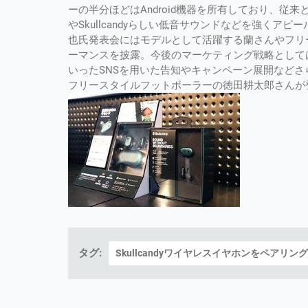
ーの半分ほどはAndroid機器を所有しており、従
やSkullcandyらしい低音サウンドなどを強くアピー
也氏発表会にはモデルとして活躍する蘭さんやフリ
ーマンスを披露。今後のマーケティング戦略としては、Facebo
いったSNSを用いた告知やキャンペーン展開などさ
フリースタイルフットボーラーの徳田耕太郎さんが
タグ:
Skullcandyワイヤレスイヤホンをペアリン