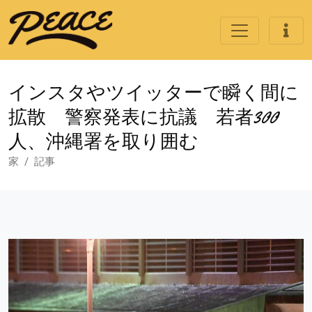
インスタやツイッターで瞬く間に
拡散 警察発表に抗議 若者300
人、沖縄署を取り囲む
家
記事