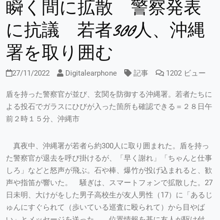
瞬く間に拡散 警察発表
に抗議 若者300人、沖縄
署を取り囲む
27/11/2022
Digitalearphone
記事
1202 ビュー
盾を持った警察官が並び、玄関を防御する沖縄署。若者たちに
よる投石でガラスにひびが入った箇所も確認できる＝２８日午
前２時１５分、沖縄市
真夜中、沖縄署が若者ら約300人に取り囲まれた。盾を持っ
た警察官が退去を呼び掛けるが、「早く謝れ」「ちゃんと仕事
しろ」などと怒声が飛ぶ。石や棒、爆竹が投げ込まれると、歓
声や指笛が響いた。 騒ぎは、スマートフォンで拡散した。27
日未明、大けがをした男子高校生が友人男性（17）に「あるじ
ゅんにすぐられて（歩いている巡査に殴られて）から目やば
い」とメッセージを送った。 位置情報を基に友人が駆け付