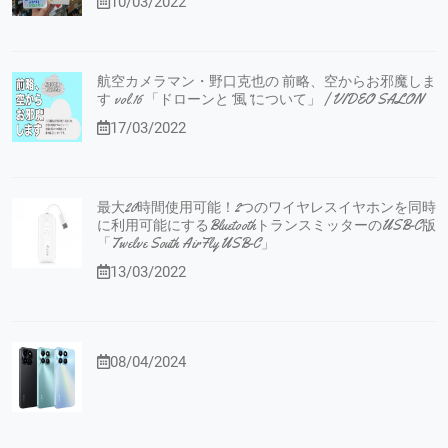
10/03/2022
航空カメラマン・野口克也の 前略、空からお邪魔しま
す vol.16 「ドローンと”風”について」 | VIDEO SALON
17/03/2022
最大20時間使用可能！2つのワイヤレスイヤホンを同時
に利用可能にするBluetoothトランスミッターのUSB-C版
「Twelve South AirFly USB-C」
13/03/2022
08/04/2024