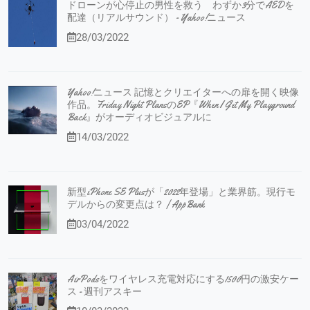
ドローンが心停止の男性を救う わずか3分でAEDを
配達（リアルサウンド） - Yahoo!ニュース
28/03/2022
Yahoo!ニュース 記憶とクリエイターへの扉を開く映像
作品。Friday Night PlansのEP『When I Get My Playground
Back』がオーディオビジュアルに
14/03/2022
新型iPhone SE Plusが「2022年登場」と業界筋。現行モ
デルからの変更点は？ | AppBank
03/04/2022
AirPodsをワイヤレス充電対応にする1500円の激安ケー
ス - 週刊アスキー