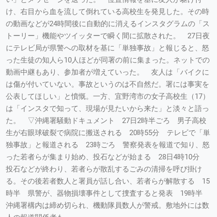
け、右目から血を流して倒れている高校生を発見した。その時
の動画などが24時間後に自動的に消えるインスタグラムの「ス
トーリー」機能やツイッターで瞬く間に拡散された。 27日夜
にテレビ局が県警への取材を基に「単独事故」と報じると、怒
った生徒の知人ら10人ほどが同署の前に集まった。ネットでの
動画中継もあり、参加者が増えていった。 友人は「バイクに
は傷が付いていない。事故というのは不自然だ。署には事実を
公表してほしい」と憤慨。一方、宜野湾市の女子高校生（17）
は「インスタで知って、現場が見たいから来た」と淡々と語っ
た。 ▽沖縄署騒動ドキュメント 27日2時半ごろ 男子高校
生が右眼球破裂で病院に搬送される 20時55分 テレビで「単
独事故」と報道される 23時ごろ 警察発表を報道で知り、怒
った若者らが集まり始め、投石などが始まる 28日4時10分
投石などが終わり、若者らが散乱するごみの清掃を呼び掛け
る。その後若者数人と署員が話し合い、若者らが解散する 15
時半 県警が、器物損壊事件として捜査すると発表 19時半
沖縄署構内は締め切られ、機動隊員数人が警戒。敷地外には数