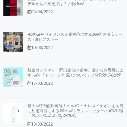
デルからの変更点は？ | AppBank
03/04/2022
AirPodsをワイヤレス充電対応にする1500円の激安ケー
ス - 週刊アスキー
10/03/2022
航空カメラマン・野口克也の 前略、空からお邪魔しま
す vol.16 「ドローンと”風”について」 | VIDEO SALON
17/03/2022
最大20時間使用可能！2つのワイヤレスイヤホンを同時
に利用可能にするBluetoothトランスミッターのUSB-C版
「Twelve South AirFly USB-C」
13/03/2022