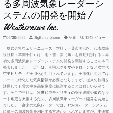
る多周波気象レーダーシ
ステムの開発を開始 |
Weathernews Inc.
06/08/2022
Digitalearphone
記事
1242 ビュー
株式会社ウェザーニューズ（本社：千葉市美浜区、代表取締
役社長：草開千仁）は、雨・雪・雲（霧）を自動判別する世界
初の多周波気象レーダーシステムの開発を開始することを本日
発表しました。 近年は、空飛ぶクルマやドローンなど次世代
空モビリティの実用化が注目されています。実用化に向けては
ルートに特化した気象情報が必要となりますが、従来の技術を
活用しても雲の中を高解像度に観測することは難しい状況で
す。そこで当社は、次世代空モビリティの安全運航や最適なル
ート選定を支援するため、多周波気象レーダーの開発を開始し
ました。 従来の気象レーダーでは、1つのレーダーシステム
に単一の周波数帯を利用する方法がとられていますが、本研究