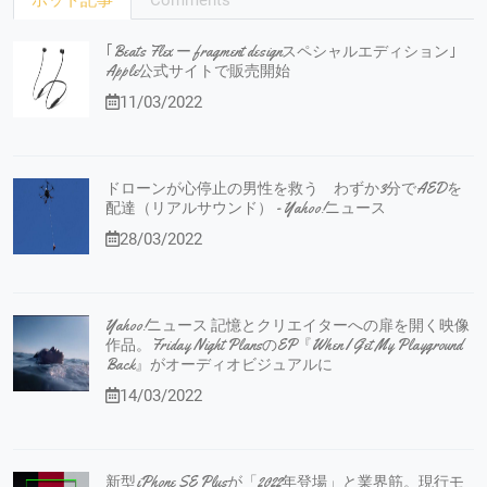
ホット記事
Comments
｢Beats Flex ー fragment designスペシャルエディション｣
Apple公式サイトで販売開始
11/03/2022
ドローンが心停止の男性を救う わずか3分でAEDを
配達（リアルサウンド） - Yahoo!ニュース
28/03/2022
Yahoo!ニュース 記憶とクリエイターへの扉を開く映像
作品。Friday Night PlansのEP『When I Get My Playground
Back』がオーディオビジュアルに
14/03/2022
新型iPhone SE Plusが「2022年登場」と業界筋。現行モ