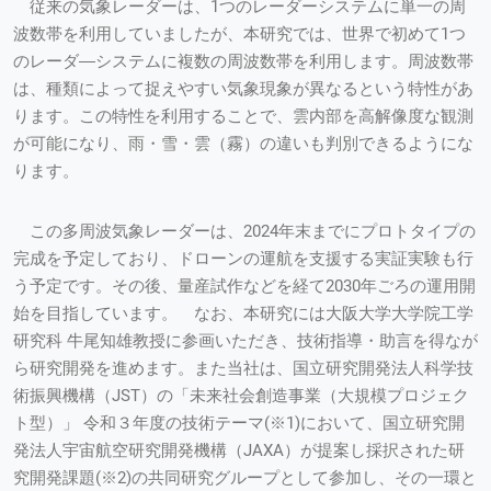
従来の気象レーダーは、1つのレーダーシステムに単一の周
波数帯を利用していましたが、本研究では、世界で初めて1つ
のレーダ―システムに複数の周波数帯を利用します。周波数帯
は、種類によって捉えやすい気象現象が異なるという特性があ
ります。この特性を利用することで、雲内部を高解像度な観測
が可能になり、雨・雪・雲（霧）の違いも判別できるようにな
ります。
この多周波気象レーダーは、2024年末までにプロトタイプの
完成を予定しており、ドローンの運航を支援する実証実験も行
う予定です。その後、量産試作などを経て2030年ごろの運用開
始を目指しています。 なお、本研究には大阪大学大学院工学
研究科 牛尾知雄教授に参画いただき、技術指導・助言を得なが
ら研究開発を進めます。また当社は、国立研究開発法人科学技
術振興機構（JST）の「未来社会創造事業（大規模プロジェク
ト型）」 令和３年度の技術テーマ(※1)において、国立研究開
発法人宇宙航空研究開発機構（JAXA）が提案し採択された研
究開発課題(※2)の共同研究グループとして参加し、その一環と