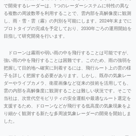
で開発するレーダーは、1つのレーダーシステムに特性の異な
る複数の周波数帯を利用することで、雲内部を高解像度に観測
し、雨・雪・雲（霧）の判別を可能にします。2024年末までに
プロトタイプの完成を予定しており、2030年ごろの運用開始を
目指して研究開発を行います。
ドローンは霧雨や弱い雨の中を飛行することは可能ですが、
強い雨の中を飛行することは困難です。このため、雨の強弱を
把握して目的地へ確実に到着するには、飛行ルート上の雲の様
子を詳しく把握する必要があります。しかし、既存の気象レー
ダーやライブカメラ、衛星画像など従来の技術を活用しても、
雲の内部を高解像度に観測することは難しい状況です。そこで
当社は、次世代空モビリティの安全運航や最適なルート選定を
支援するため、ドローンなどが飛行する低高度の気象現象をよ
り細かく観測する新たな多周波気象レーダーの開発を開始しま
した。