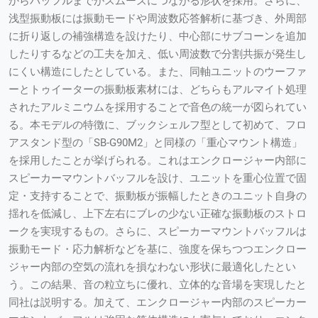
からバッフルまでがスムーズにつながる形状を採用。さらに、
浅型振動板には振動モードや周波数応答解析に基づき、外周部
に折り返しの補強構造を設けたり、中心部にサブコーンを追加
したりするなどの工夫を加え、低い周波数で分割共振が発生し
にくい構造にしたとしている。また、同軸ユニットのウーファ
ーとトゥイーターの振動板素材には、どちらもアルマイト処理
されたアルミニウムを採用することで音色の統一が図られてい
る。本モデルの特徴に、ブックシェルフ型として初めて、フロ
アスタンド型の「SB-G90M2」と同様の「重心マウント構造」
を採用したことが挙げられる。これはエンクロージャー内部に
スピーカーマウントバッフルを設け、ユニットを重心位置で固
定・支持することで、振動板が振幅したときのユニット自身の
揺れを低減し、上下左右にブレの少ない正確な振動板のストロ
ークを実現するもの。さらに、スピーカーマウントバッフルは
振動モード・応力解析などを基に、強度を保ちつつエンクロー
ジャー内部の空気の流れを損なわない形状に最適化したとい
う。この結果、音の粒立ちに優れ、立体的な音場を実現したと
同社は説明する。加えて、エンクロージャー内部のスピーカー