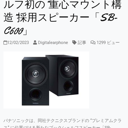
ルフ初の“重心マウント構
造”採用スピーカー「SB-
C600」
12/02/2023
Digitalearphone
記事
1299 ビュー
パナソニックは、同社テクニクスブランドの “プレミアムクラ
ス” に位置づける新たなブックシェルフスピーカー「SB-