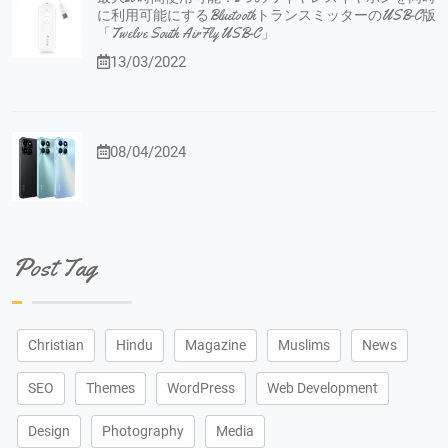
に利用可能にするBluetoothトランスミッターのUSB-C版
「Twelve South AirFly USB-C」
13/03/2022
08/04/2024
Post Tag
Christian
Hindu
Magazine
Muslims
News
SEO
Themes
WordPress
Web Development
Design
Photography
Media