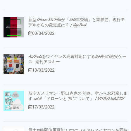
新型iPhone SE Plusが「2022年登場」と業界筋。現行モ
デルからの変更点は？ | AppBank
03/04/2022
AirPodsをワイヤレス充電対応にする1500円の激安ケー
ス - 週刊アスキー
10/03/2022
航空カメラマン・野口克也の 前略、空からお邪魔しま
す vol.16 「ドローンと”風”について」 | VIDEO SALON
17/03/2022
最大20時間使用可能！2つのワイヤレスイヤホンを同時