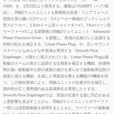
C600」を、2月25日より発売する。価格は110,000円（ペア/税
込）。同軸2ウェイユニットも新開発点音源・リニアフェーズ
思想を受け継いだ2ウェイ・2スピーカー構成のブックシェルフ
型スピーカー。2.5cmドーム型トゥイーター×1、15cmコーン型
ウーファー×1による新開発の同軸2ウェイユニット「Advanced
Phase Precision Driver」を搭載し、高域の位相ズレに起因する
特性の乱れを補正する「Linear Phase Plug」や、広いサウンド
ステージとなめらかな中高域を実現する「Smooth Flow
Diaphragm」が新たに投入されている。Linear Phase Plugは振
動板のドームの高さに起因する位相差を補正する機能、到達時
間の速い振動板中心部の波面の進行を遅らせて振動板周辺部の
波面と揃える機能、生成した球面波を整える機能の3機能を持
つ。この独自形状により、同軸ユニットの位相ずれを補正し、
指向性が広く透明感のある高域再生を実現したとする。
Smooth Flow Diaphragmでは、音波が伝達する面に凹凸がある
と悪影響を及ぼすことから、同軸2ウェイユニットのウーファ
ー部には浅型振動板を採用するとともに、ウーファーの振動板