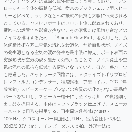
マウントバッフルは強固な筐体構造にも寄与しており、エンク
ロージャー全体の振動を低減。従来のブックシェルフ型スピー
カーと比べて、ラックなどへの振動の伝播も大幅に低減される
としている。バスレフポートはフロント側に配置されており、
壁際への設置でも影響が少ない。その形状には風切り音などの
ノイズを排除するため、「Smooth Flow Port」を採用した。流
体解析技術を基に空気の流れを最適化した断面形状が、ノイズ
の発生源となる空気の渦の発生を最小限に抑え、ポート表面の
突起形状が空気の渦を細かく分散することで、ノイズ発生や空
気の流れの抵抗を低減する構造となっている。ほか、各パーツ
も厳選した。ネットワーク回路には、メタライズドポリプロピ
レンフィルムコンデンサー、積層鋼板コア型コイル、OFC（無
酸素銅）スピーカーケーブルなどの音質の劣化の少ない高品位
パーツを採用し、スピーカー端子には金メッキ加工の真鍮削り
出し品を採用する。本体はマットブラック仕上げで、スピーカ
ーネットは円形を採用する。再生周波数帯域は40Hz -
100kHz、クロスオーバー周波数は2kHz。出力音圧レベルは
83dB/2.83V（m）、インピーダンスは4Ω。外形寸法は