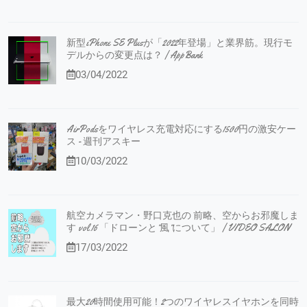
新型iPhone SE Plusが「2022年登場」と業界筋。現行モ
デルからの変更点は？ | AppBank
03/04/2022
AirPodsをワイヤレス充電対応にする1500円の激安ケー
ス - 週刊アスキー
10/03/2022
航空カメラマン・野口克也の 前略、空からお邪魔しま
す vol.16 「ドローンと”風”について」 | VIDEO SALON
17/03/2022
最大20時間使用可能！2つのワイヤレスイヤホンを同時