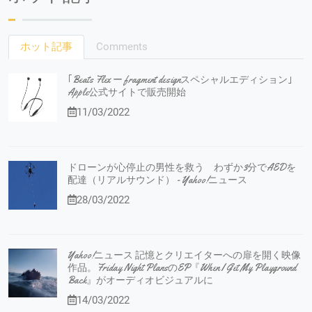
ホット記事
Comments
｢Beats Flex ー fragment designスペシャルエディション｣
Apple公式サイトで販売開始
11/03/2022
ドローンが心停止の男性を救う わずか3分でAEDを
配達（リアルサウンド） - Yahoo!ニュース
28/03/2022
Yahoo!ニュース 記憶とクリエイターへの扉を開く映像
作品。Friday Night PlansのEP『When I Get My Playground
Back』がオーディオビジュアルに
14/03/2022