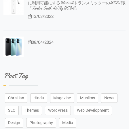
に利用可能にするBluetoothトランスミッターのUSB-C版
「Twelve South AirFly USB-C」
13/03/2022
08/04/2024
Post Tag
Christian
Hindu
Magazine
Muslims
News
SEO
Themes
WordPress
Web Development
Design
Photography
Media