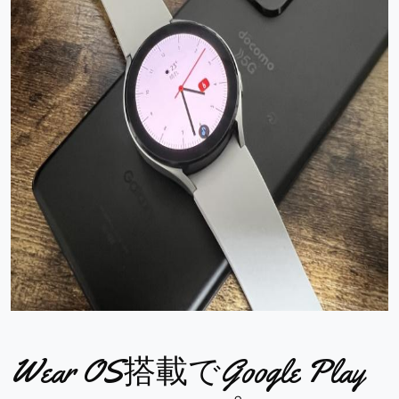
Wear OS搭載でGoogle Play