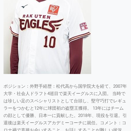
ポジション：外野手経歴：松代高から国学院大を経て、2007年
大学・社会人ドラフト4巡目で楽天イーグルスに入団。 当時で
は珍しい足のスペシャリストとして台頭し、堅守巧打でレギュ
ラーをつかむと12年に球団初の盗塁王獲得。 13年にはチーム
の顔として優勝、日本一に貢献した。2018年、現役を引退。引
退後は楽天イーグルスアカデミーコーチに就任。コメント：コ
ロナ禍で直接お会いすること、お話しすることが難しい状況