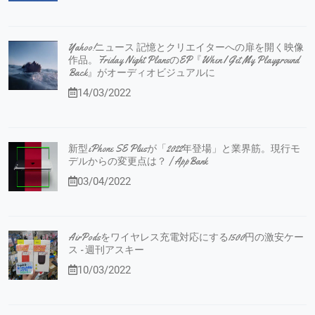
Yahoo!ニュース 記憶とクリエイターへの扉を開く映像
作品。Friday Night PlansのEP『When I Get My Playground
Back』がオーディオビジュアルに
14/03/2022
新型iPhone SE Plusが「2022年登場」と業界筋。現行モ
デルからの変更点は？ | AppBank
03/04/2022
AirPodsをワイヤレス充電対応にする1500円の激安ケー
ス - 週刊アスキー
10/03/2022