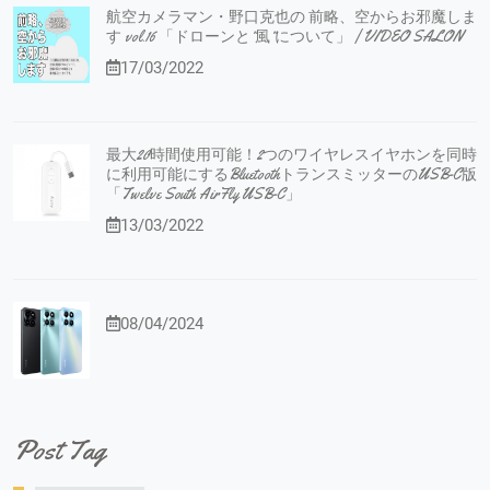
航空カメラマン・野口克也の 前略、空からお邪魔しま
す vol.16 「ドローンと”風”について」 | VIDEO SALON
17/03/2022
最大20時間使用可能！2つのワイヤレスイヤホンを同時
に利用可能にするBluetoothトランスミッターのUSB-C版
「Twelve South AirFly USB-C」
13/03/2022
08/04/2024
Post Tag