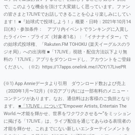
で、このような機会を頂けて大変嬉しく思っています。ファン
の皆さまと17LIVEでお話しできることを心より楽しみにしてい
ます！ ■『始球式で投球しよう！』概要・日時：2021年10月14
日(木)・参加条件： アプリ内イベントでランキングに入賞し
たライバー・プライズ（対象者1名）：『イチナナイター』で
の始球式投球権、「Rakuten.FM TOHOKU (楽天イーグルスのラ
ジオ局)」への出演権 ■「17LIVE」視聴・配信方法以下より無
料の「17LIVE」アプリをダウンロードし、アカウントをご登録
ください。（※2）https://17apps.onelink.me/i7CY/17LivePR
(※1) App Annieデータより引用 ダウンロード数および売上
（2020年1月〜12月）(※2)アプリ内には一部有料のメニュー・
コンテンツがあります。なお、通信料はお客様のご負担となり
ます。
■「17LIVE」について
“Empower Artists, Entertain The
World.〜才能を輝かせ、世界をワクワクさせる〜”をミッション
に掲げる「17LIVE」は、ライブ配信を通じてあらゆる表現者の
才能を輝かせ、これまでにない新しいエンターテインメントを