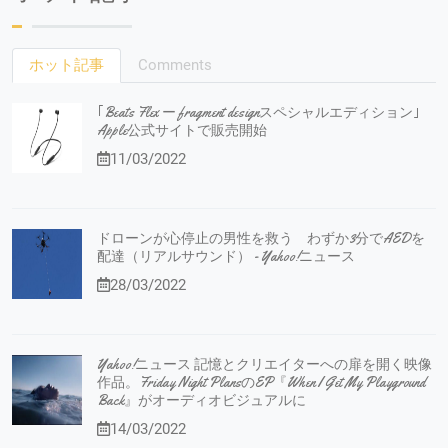
ホット記事
Comments
｢Beats Flex ー fragment designスペシャルエディション｣
Apple公式サイトで販売開始
11/03/2022
ドローンが心停止の男性を救う わずか3分でAEDを
配達（リアルサウンド） - Yahoo!ニュース
28/03/2022
Yahoo!ニュース 記憶とクリエイターへの扉を開く映像
作品。Friday Night PlansのEP『When I Get My Playground
Back』がオーディオビジュアルに
14/03/2022