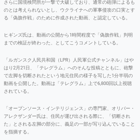
さらに国境検問所が一撃で大破しており、通常の砲弾によるも
のとは考えられないとし、ウクライナへの軍事侵攻の口実とす
る「偽旗作戦」のために作成された動画、と認定している。
ヒギンズ氏は、動画の公開から1時間程度で「偽旗作戦」判明
までの検証が終わった、としてこうコメントしている。
「ルガンスク人民共和国（LPR）人民軍公式チャンネル」はや
はり2月21日、「テレグラム」へのそんな投稿とともに、砲撃
で左脚を切断されたという地元住民の様子を写した1分半弱の
動画を公開した。動画は「テレグラム」上で6,800回以上視聴
されている。
「オープンソース・インテリジェンス」の専門家、オリバー・
アレクザンダー氏は、住民が運び出される際に、「切断され
た」とされる左脚の部分に、義足の一部が写り込んでいること
を指摘する。