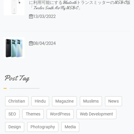
に利用可能にするBluetoothトランスミッターのUSB-C版
「Twelve South AirFly USB-C」
13/03/2022
08/04/2024
Post Tag
Christian
Hindu
Magazine
Muslims
News
SEO
Themes
WordPress
Web Development
Design
Photography
Media