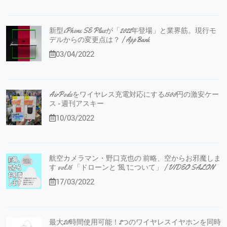
新型iPhone SE Plusが「2022年登場」と業界筋。現行モ
デルからの変更点は？ | AppBank
03/04/2022
AirPodsをワイヤレス充電対応にする1500円の激安ケー
ス - 週刊アスキー
10/03/2022
航空カメラマン・野口克也の 前略、空からお邪魔しま
す vol.16 「ドローンと”風”について」 | VIDEO SALON
17/03/2022
最大20時間使用可能！2つのワイヤレスイヤホンを同時