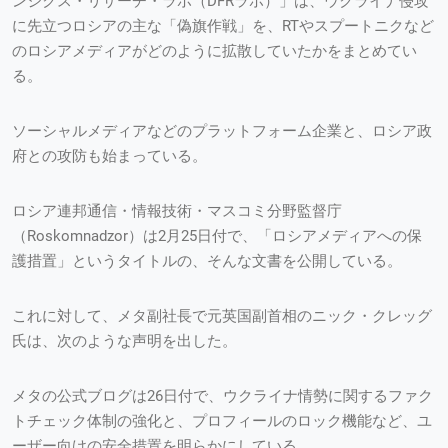
ンジクス・リサーチ・ラボ（DFRラボ）」は、ウクライナ侵攻
に先立つロシアの主な「偽旗作戦」を、RTやスプートニクなど
のロシアメディアがどのように拡散していたかをまとめてい
る。
ソーシャルメディアなどのプラットフォーム企業と、ロシア政
府との攻防も始まっている。
ロシア連邦通信・情報技術・マスコミ分野監督庁
（Roskomnadzor）は2月25日付で、「ロシアメディアへの保
護措置」というタイトルの、そんな文書を公開している。
これに対して、メタ副社長で元英国副首相のニック・クレッグ
氏は、次のような声明を出した。
メタの公式ブログは26日付で、ウクライナ情勢に関するファク
トチェック体制の強化と、プロフィールのロック機能など、ユ
ーザー向けの安全措置を明らかにしている。