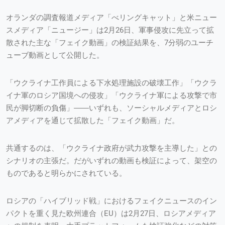
オランダの調査報道メディア「べリングキャット」と米ニュー
スメディア「ニュージー」は2月26日、軍事侵攻に先立って拡
散された主な「フェイク動画」の検証結果を、7分弱のユーチ
ューブ動画として公開した。
「ウクライナ工作員による下水処理施設の破壊工作」「ウクラ
イナ軍のロシア国境への侵攻」「ウクライナ軍による攻撃で市
民が脚切断の負傷」――いずれも、ソーシャルメディアとロシ
アメディアを通じて拡散した「フェイク動画」だ。
共通するのは、「ウクライナ政府が武力攻撃を主導した」との
シナリオの主張だ。だがいずれの動画も検証によって、架空の
ものであると明らかにされている。
ロシアの「ハイブリッド戦」におけるフェイクニュースのイン
パクトを重く見た欧州連合（EU）は2月27日、ロシアメディア