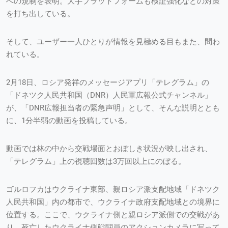
への規制を表明。大手プラットフォームも検証強化などの対策
を打ち出している。
そして、ユーザー一人ひとりが情報を見極める目もまた、問わ
れている。
2月18日、ロシア発祥のメッセージアプリ「テレグラム」の
「ドネツク人民共和国（DNR）人民軍広報公式チャンネル」
が、「DNR広報担当者の緊急声明」として、そんな説明ととも
に、1分半弱の動画を投稿している。
動画では林の中から交戦場面とおぼしき状況が映し出され、
「テレグラム」上の視聴回数は3万回以上にのぼる。
ゴルロフカはウクライナ東部、親ロシア派支配地域「ドネツク
人民共和国」内の都市で、ウクライナ政府支配地域との境界に
位置する。ここで、ウクライナ側と親ロシア派側での交戦があ
り、死亡したウクライナ側戦闘員のアクションカメラに写って