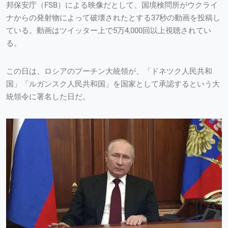
邦保安庁（FSB）による映像だとして、国境検問所がウクライ
ナからの発射物によって破壊されたとする37秒の動画を投稿し
ている。動画はツイッター上で5万4,000回以上視聴されてい
る。
この日は、ロシアのプーチン大統領が、「ドネツク人民共和
国」「ルガンスク人民共和国」を国家として承認するという大
統領令に署名した日だ。