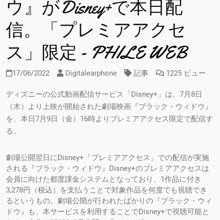
ウ』がDisney+で本日配
信。「プレミアアクセ
ス」限定 - PHILE WEB
17/06/2022
Digitalearphone
記事
1225 ビュー
ディズニーの公式動画配信サービス「Disney+」は、7月8日
（木）より上映が開始された劇場映画『ブラック・ウィドウ』
を、本日7月9日（金）16時よりプレミアアクセス限定で配信す
る。
劇場公開翌日にDisney+「プレミアアクセス」での配信が実施
される『ブラック・ウィドウ』Disney+のプレミアアクセスは
会員に向けた都度課金システムとなっており、1作品に付き
3,278円（税込）を支払うことで対象作品を何度でも視聴でき
るというもの。劇場公開が行われたばかりの『ブラック・ウィ
ドウ』も、本サービスを利用することでDisney+で視聴可能と