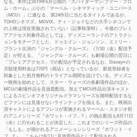
なる。本作は2019年6月公開の『スパイダーマン:ファー・フロ
ム・ホーム』ぶりの「マーベル・シネマティック・ユニバース
（MCU）」に連なる、第24作目に当たるタイトルであるが、
TOHOシネマズ、MOVIX、ティ・ジョイなどの大手シネコンで
の上映は現在実施されていない（記事執筆時）。今後のプレミ
アアクセス対象作品としては、ディズニーランドのアトラクシ
ョンをモチーフとした、ドゥエイン・ジョンソン、エミリー・
ブラント出演の『ジャングル・クルーズ』（7/30（金）配信予
定）が控える。『ジャングル・クルーズ』も劇場公開の翌日に
「プレミアアクセス」での配信が予定されるなお、Disney+の
月額使用料金は770円（税込）となっているが、新規登録者を
対象とした初月無料のトライアル期間を設けている。ディズニ
ー映画を始めとして、スター・ウォーズの各劇場作品のほか、
MCUの劇場作品を見放題配信。加えてMCU作品出演キャスト
によるスピンオフオリジナルドラマシリーズを随時配信するな
どファンには見逃せないラインナップを揃える。
また、映画出
演キャストによるアフレコが実施されるマーベル・スタジオ初
のアニメシリーズ『ホワット・イフ…？』の独占配信も8月11日
（水）に行われることが決定した。これまでのシリーズ作品の
「もしも」が描かれるアニメーションシリーズ『ホワット・イ
フ…？』。こちらは8/11に見放題作品として配信される