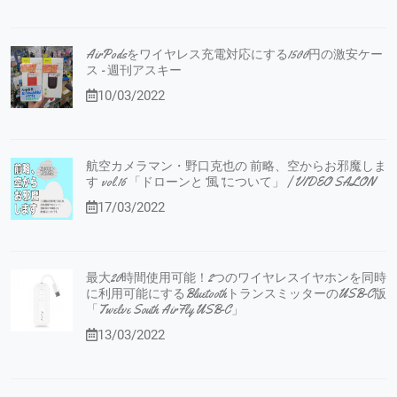
AirPodsをワイヤレス充電対応にする1500円の激安ケー
ス - 週刊アスキー
10/03/2022
航空カメラマン・野口克也の 前略、空からお邪魔しま
す vol.16 「ドローンと”風”について」 | VIDEO SALON
17/03/2022
最大20時間使用可能！2つのワイヤレスイヤホンを同時
に利用可能にするBluetoothトランスミッターのUSB-C版
「Twelve South AirFly USB-C」
13/03/2022