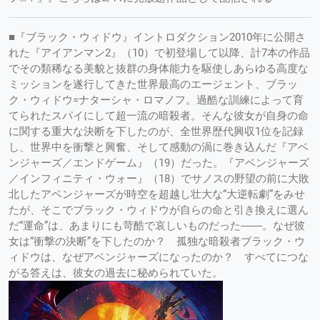
■『ブラック・ウィドウ』イントロダクション2010年に公開さ
れた『アイアンマン2』（10）で初登場して以降、計7本の作品
でその類稀なる美貌と抜群の身体能力を駆使しあらゆる高度な
ミッションを遂行してきた世界最高のエージェント、ブラッ
ク・ウィドウ=ナターシャ・ロマノフ。過酷な訓練によって育
てられたスパイにして超一流の暗殺者。そんな彼女が自身の命
に関する重大な決断を下したのが、全世界歴代興収1位を記録
し、世界中を衝撃と興奮、そして感動の渦に巻き込んだ『アベ
ンジャーズ／エンドゲーム』（19）だった。『アベンジャーズ
／インフィニティ・ウォー』（18）でサノスの野望の前に大敗
北したアベンジャーズが時空を超越し壮大な“大逆転劇”をみせ
たが、そこでブラック・ウィドウが自らの命と引き換えに選ん
だ“運命”は、あまりにも苛酷で哀しいものだった――。なぜ彼
女は“衝撃の決断”を下したのか？ 孤独な暗殺者ブラック・ウ
ィドウは、なぜアベンジャーズになったのか？ すべてにつな
がる答えは、彼女の過去に秘められていた。