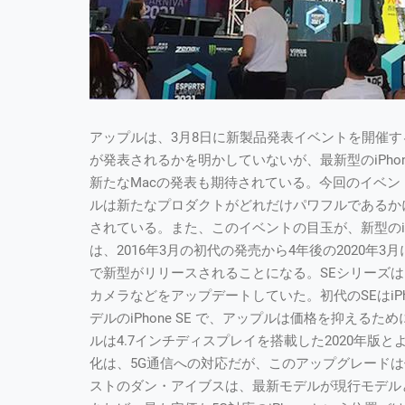
アップルは、3月8日に新製品発表イベントを開催
が発表されるかを明かしていないが、最新型のiPhone
新たなMacの発表も期待されている。今回のイベントのキ
ルは新たなプロダクトがどれだけパワフルであるか
されている。また、このイベントの目玉が、新型のiPho
は、2016年3月の初代の発売から4年後の2020
で新型がリリースされることになる。SEシリーズは
カメラなどをアップデートしていた。初代のSEはiPho
デルのiPhone SE で、アップルは価格を抑えるた
ルは4.7インチディスプレイを搭載した2020年版
化は、5G通信への対応だが、このアップグレード
ストのダン・アイブスは、最新モデルが現行モデル