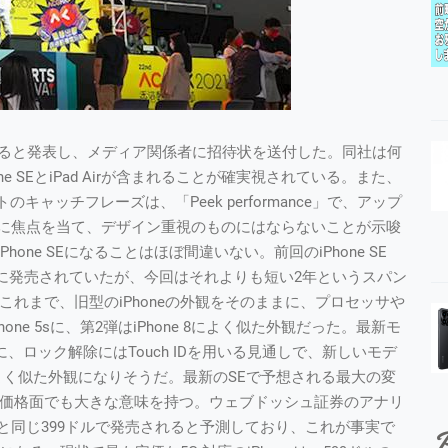
すると発表し、メディア関係者に招待状を送付した。同社は何
 SEとiPad Airが含まれることが確実視されている。また、
ャッチフレーズは、「Peek performance」で、アップ
に焦点を当て、デザイン重視のものにはならないことが示唆
ne SEになることはほぼ間違いない。前回のiPhone SE
年3月に発売されていたが、今回はそれよりも短い2年というスパン
これまで、旧型のiPhoneの外観をそのままに、プロセッサや
ne 5sに、第2弾はiPhone 8によく似た外観だった。最新モ
めに、ロック解除にはTouch IDを用いる見通しで、新しいモデ
とよく似た外観になりそうだ。最新のSEで予想される最大の変
は価格面でも大きな意味を持つ。ウェブドッシュ証券のアナリ
と同じ399ドルで発売されると予測しており、これが事実で
P