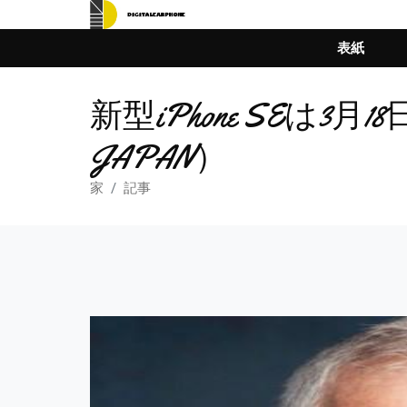
表紙
新型iPhone SEは3月
JAPAN）
家
記事