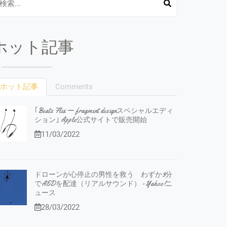
ホット記事
ホット記事
Comments
｢Beats Flex ー fragment designスペシャルエディ
ション｣ Apple公式サイトで販売開始
11/03/2022
ドローンが心停止の男性を救う わずか3分
でAEDを配達（リアルサウンド） - Yahoo!ニ
ュース
28/03/2022