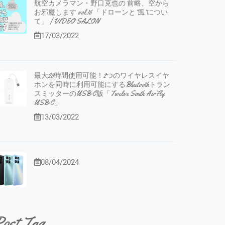
航空カメラマン・野口克也の 前略、空から
お邪魔します vol.16 「ドローンと”風”につい
て」 | VIDEO SALON
17/03/2022
最大20時間使用可能！2つのワイヤレスイヤ
ホンを同時に利用可能にするBluetoothトラン
スミッターのUSB-C版「Twelve South AirFly
USB-C」
13/03/2022
08/04/2024
ost Tag