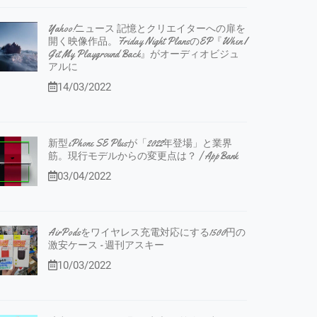
Yahoo!ニュース 記憶とクリエイターへの扉を
開く映像作品。Friday Night PlansのEP『When I
Get My Playground Back』がオーディオビジュ
アルに
14/03/2022
新型iPhone SE Plusが「2022年登場」と業界
筋。現行モデルからの変更点は？ | AppBank
03/04/2022
AirPodsをワイヤレス充電対応にする1500円の
激安ケース - 週刊アスキー
10/03/2022