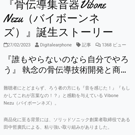
『骨伝導集音器Vibone
Nezu（バイボーンネ
ズ）』誕生ストーリー
27/02/2023
Digitalearphone
記事
1368 ビュー
『誰もやらないのなら自分でやろ
う』 執念の骨伝導技術開発と商品
化への道筋
難聴者にとどまらず、ろう者の方にも『音を感じた！』『もし
かしてこれが言葉なの！？』と感動を与えている Vibone
Nezu（バイボーンネズ）。
商品化に至る背景には、ソリッドソニック創業者取締役である
田中哲廣氏による、粘り強い取り組みがありました。