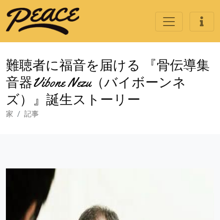
難聴者に福音を届ける 『骨伝導集
音器Vibone Nezu（バイボーンネ
ズ）』誕生ストーリー
家
記事