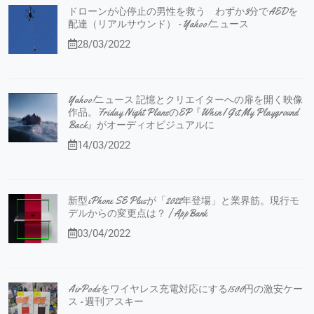
ドローンが心停止の男性を救う わずか3分でAEDを
配達（リアルサウンド） - Yahoo!ニュース
28/03/2022
Yahoo!ニュース 記憶とクリエイターへの扉を開く映像
作品。Friday Night PlansのEP『When I Get My Playground
Back』がオーディオビジュアルに
14/03/2022
新型iPhone SE Plusが「2022年登場」と業界筋。現行モ
デルからの変更点は？ | AppBank
03/04/2022
AirPodsをワイヤレス充電対応にする1500円の激安ケー
ス - 週刊アスキー