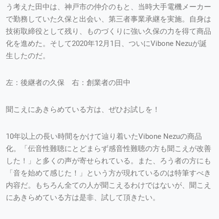
う考えた田中は、神戸市の仲介のもと、当時大手電機メーカー
で勤務していた久保と出会い、第三者事業承継を実施。自身は
技術取締役として残り、ものづくりに強い久保の力を得て商品
化を進めた。そして2020年12月1日、ついにVibone Nezuが誕
生したのだ。
左：後継者の久保 右：創業者の田中
聞こえにあきらめている方は、ぜひお試しを！
10年以上の長い時間をかけて辿り着いたVibone Nezuの商品
化。「伝音性難聴にとどまらず感音性難聴の方も聞こえが改善
した！」と多くの声が寄せられている。また、ろう者の方にも
「音を始めて感じた！」という方が現れているのは特筆すべき
内容だ。もちろん全ての人が聞こえるわけではないが、聞こえ
にあきらめている方は是非、試して頂きたい。