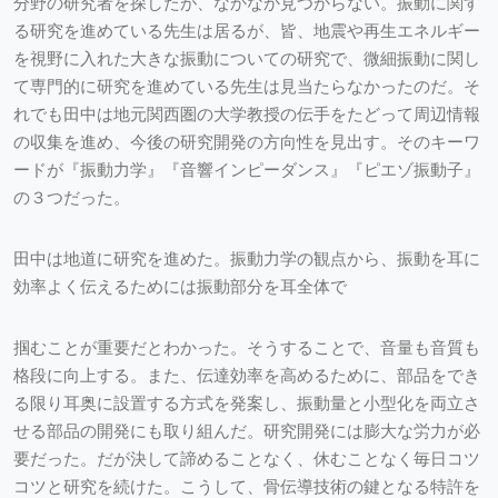
分野の研究者を探したが、なかなか見つからない。振動に関す
る研究を進めている先生は居るが、皆、地震や再生エネルギー
を視野に入れた大きな振動についての研究で、微細振動に関し
て専門的に研究を進めている先生は見当たらなかったのだ。そ
れでも田中は地元関西圏の大学教授の伝手をたどって周辺情報
の収集を進め、今後の研究開発の方向性を見出す。そのキーワ
ードが『振動力学』『音響インピーダンス』『ピエゾ振動子』
の３つだった。
田中は地道に研究を進めた。振動力学の観点から、振動を耳に
効率よく伝えるためには振動部分を耳全体で
掴むことが重要だとわかった。そうすることで、音量も音質も
格段に向上する。また、伝達効率を高めるために、部品をでき
る限り耳奥に設置する方式を発案し、振動量と小型化を両立さ
せる部品の開発にも取り組んだ。研究開発には膨大な労力が必
要だった。だが決して諦めることなく、休むことなく毎日コツ
コツと研究を続けた。こうして、骨伝導技術の鍵となる特許を