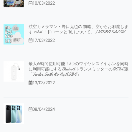
10/03/2022
航空カメラマン・野口克也の 前略、空からお邪魔しま
す vol.16 「ドローンと”風”について」 | VIDEO SALON
17/03/2022
最大20時間使用可能！2つのワイヤレスイヤホンを同時
に利用可能にするBluetoothトランスミッターのUSB-C版
「Twelve South AirFly USB-C」
13/03/2022
08/04/2024