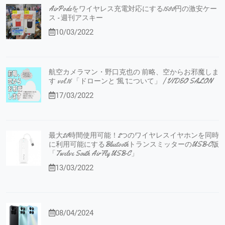
AirPodsをワイヤレス充電対応にする1500円の激安ケー
ス - 週刊アスキー
10/03/2022
航空カメラマン・野口克也の 前略、空からお邪魔しま
す vol.16 「ドローンと”風”について」 | VIDEO SALON
17/03/2022
最大20時間使用可能！2つのワイヤレスイヤホンを同時
に利用可能にするBluetoothトランスミッターのUSB-C版
「Twelve South AirFly USB-C」
13/03/2022
08/04/2024