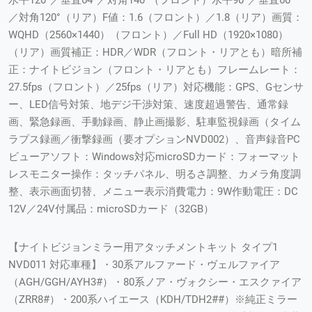
／対角120°（リア）F値：1.6（フロント）／1.8（リア）画質：
WQHD（2560×1440）（フロント）／Full HD（1920×1080）
（リア）画質補正：HDR／WDR（フロント・リアとも）暗所補
正：ナイトビジョン（フロント・リアとも）フレームレート：
27.5fps（フロント）／25fps（リア）対応機能：GPS、Gセンサ
ー、LED信号対策、地デジ干渉対策、速度超過警告、通常録
画、緊急録画、手動録画、静止画撮影、駐車監視録画（タイム
ラプス録画／衝撃録画（要オプションNVD002）、音声録音PC
ビューアソフト：Windows対応microSDカード：フォーマット
レスモニター操作：タッチパネル、明るさ調整、カメラ角度調
整、表示画面切替、メニュー表示消費電力：9W作動電圧：DC
12V／24V付属品：microSDカード（32GB）
【ナイトビジョンミラー用アタッチメントキット タイプ1
NVD011 対応車種】・30系アルファード・ヴェルファイア
（AGH/GGH/AYH3#）・80系ノア・ヴォクシー・エスクァイア
（ZRR8#）・200系ハイエース（KDH/TDH2##）※純正ミラー