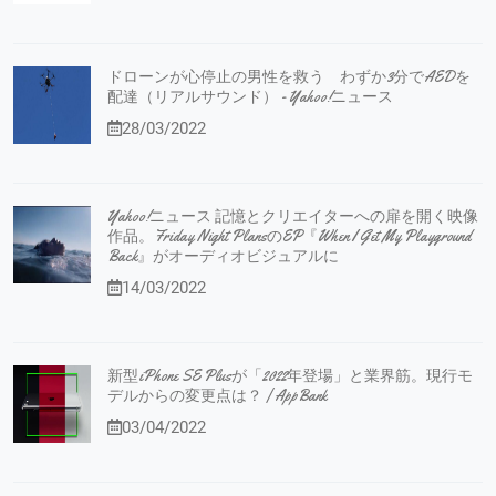
ドローンが心停止の男性を救う わずか3分でAEDを
配達（リアルサウンド） - Yahoo!ニュース
28/03/2022
Yahoo!ニュース 記憶とクリエイターへの扉を開く映像
作品。Friday Night PlansのEP『When I Get My Playground
Back』がオーディオビジュアルに
14/03/2022
新型iPhone SE Plusが「2022年登場」と業界筋。現行モ
デルからの変更点は？ | AppBank
03/04/2022