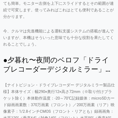
ても簡単。モニター左側を上下にスライドするとその範囲が連
続で可変します。使ってみればこれはとても便利であることが
分かります。
今、クルマは先進機能による運転支援システムの搭載が進んで
いますが、本機はそういった意味でも十分な役割を果たしてく
れることでしょう。
●夕暮れ〜夜間のベロフ「ドライ
ブレコーダーデジタルミラー」で
の見え方
【ナイトビジョン・ドライブレコーダー デジタルミラー製品仕
様】本体サイズ：幅290×奥行12×高さ72mm（※取り付けブラ
ケット除く）本体動作温度：-20～70℃記録媒体：microSDカー
ド録画画素数：370万画素（フロント）／200万画素（リア）映
像素子：1/2.8インチCMOS（フロント・リアとも）録画画角：
水平120°／垂直64°／対角140°（フロント）水平90°／垂直60°