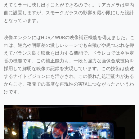
えてミラーに映し出すことができるのです。リアカメラは車内
側に設置しますが、スモークガラスの影響を最小限にした設計
となっています。
映像エンジンにはHDR／WDRの映像補正機能を備えました。こ
れは、逆光や明暗差の激しいシーンでも白飛びや黒つぶれを抑
えてバランス良く映像を出力する機能で、ドラレコでは今や定
番の機能です。この補正能力も、一段と強力な画像合成技術を
採用して鮮明な映像の記録を実現しています。この技術は後述
するナイトビジョンにも活かされ、この優れた処理能力がある
からこそ、夜間での高度な再現性の実現につながったというわ
けです。