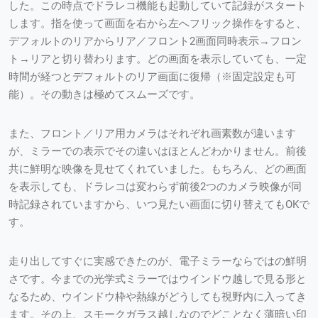
した。この時点でドラレコ機能も起動していて記録がスタート
します。指を使って画面を右から左へフリック操作をすると、
デフォルトのリアからリア／フロント2画面同時表示→フロン
ト→リアと切り替わります。どの画面を表示していても、一定
時間が経つとデフォルトのリア画面に復帰（※固定設定も可
能）。その動きは極めてスムーズです。
また、フロント／リア用カメラはそれぞれ画素数が違います
が、ミラーでの表示でその違いはほとんどわかりません。前後
共に鮮明な映像を見せてくれていました。もちろん、どの画面
を表示しても、ドラレコは変わらず前後2つのカメラ映像が同
時記録されていますから、いつ見たい画面に切り替えてもOKで
す。
走り出してすぐに実感できたのが、電子ミラーならではの鮮明
さです。今までの光学式ミラーではウインドウ越しで見る形と
なるため、ウインドウ枠や熱線がどうしても視野内に入ってき
ます。その上、スモークガラス越しなのでどことなく薄暗い印