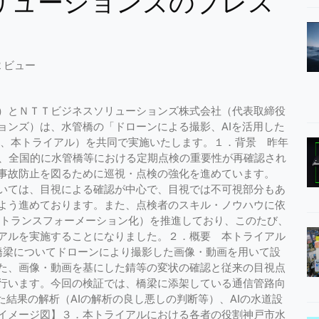
リューションズのプレス
2 ビュー
）とＮＴＴビジネスソリューションズ株式会社（代表取締役
ョンズ）は、水管橋の「ドローンによる撮影、AIを活用した
下、本トライアル）を共同で実施いたします。１．背景 昨年
け、全国的に水管橋等における定期点検の重要性が再確認され
と事故防止を図るために巡視・点検の強化を進めています。
いては、目視による確認が中心で、目視では不可視部分もあ
よう進めております。また、点検者のスキル・ノウハウに依
ルトランスフォーメーション化）を推進しており、このたび、
アルを実施することになりました。２．概要 本トライアル
橋梁についてドローンにより撮影した画像・動画を用いて設
た、画像・動画を基にした錆等の変状の確認と従来の目視点
行います。今回の検証では、橋梁に添架している通信管路向
た結果の解析（AIの解析の良し悪しの判断等）、AIの水道設
イメージ図】３．本トライアルにおける各者の役割神戸市水