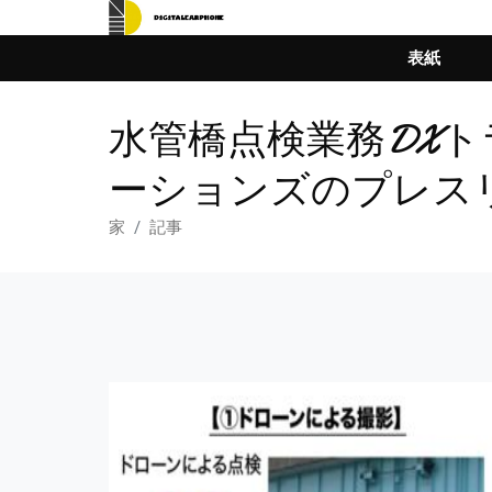
表紙
水管橋点検業務DX
ーションズのプレス
家
記事