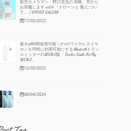
航空カメラマン・野口克也の 前略、空から
お邪魔します vol.16 「ドローンと”風”につい
て」 | VIDEO SALON
17/03/2022
最大20時間使用可能！2つのワイヤレスイヤ
ホンを同時に利用可能にするBluetoothトラン
スミッターのUSB-C版「Twelve South AirFly
USB-C」
13/03/2022
08/04/2024
ost Tag