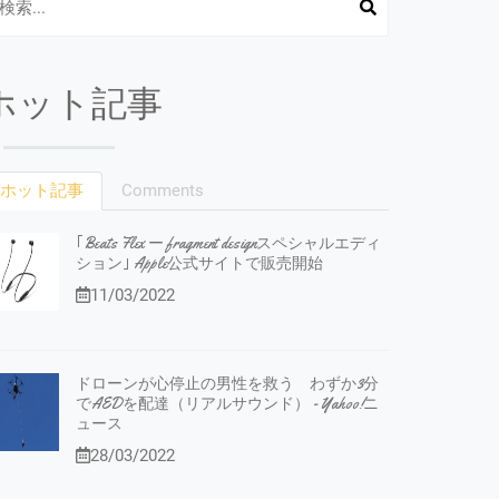
ホット記事
ホット記事
Comments
｢Beats Flex ー fragment designスペシャルエディ
ション｣ Apple公式サイトで販売開始
11/03/2022
ドローンが心停止の男性を救う わずか3分
でAEDを配達（リアルサウンド） - Yahoo!ニ
ュース
28/03/2022