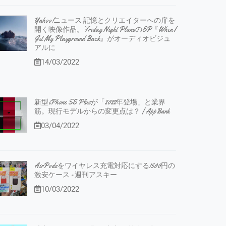
Yahoo!ニュース 記憶とクリエイターへの扉を
開く映像作品。Friday Night PlansのEP『When I
Get My Playground Back』がオーディオビジュ
アルに
14/03/2022
新型iPhone SE Plusが「2022年登場」と業界
筋。現行モデルからの変更点は？ | AppBank
03/04/2022
AirPodsをワイヤレス充電対応にする1500円の
激安ケース - 週刊アスキー
10/03/2022