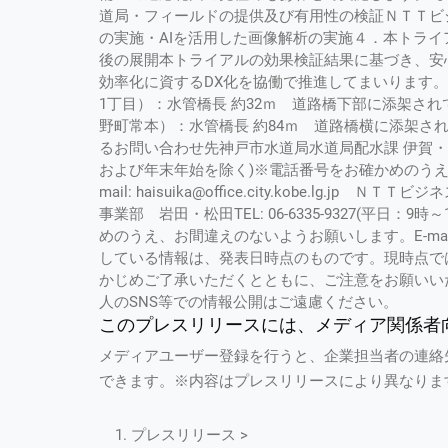
道局・フィールドの提供及び有用性の検証ＮＴＴビ
の実施・AIを活用した画像解析の実施４．本トライアル
後の展開本トライアルの効果検証結果に基づき、安
効率化に資するDX化を協働で推進してまいります
1丁目）：水管橋長 約32ｍ 道路橋下部に添架さ
野町常本）：水管橋長 約84ｍ 道路橋横に添架さ
るお問い合わせ先神戸市水道局水道局配水課 伊賀・荒木・新
および年末年始を除く)※電話番号をお確かめのうえ、お間
mail: haisuika@office.city.kobe.l
事業部 岩田・松田TEL: 06-6335-9327(平日
めのうえ、お間違えのないようお願いします。E-mail: wat
している情報は、発表日時点のものです。現時点で
かじめご了承いただくとともに、ご注意をお願いい
人のSNS等での情報公開はご遠慮ください。
このプレスリリースには、メディア関係者
メディアユーザー登録を行うと、企業担当者の連絡
できます。※内容はプレスリリースにより異なりま
プレスリリース >