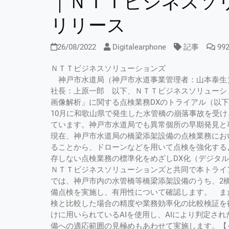
｜ＮＴＴビジネスソ
リリース
26/08/2022
Digitalearphone
記事
99
ＮＴＴビジネスソリューションズ
神戸市水道局（神戸市水道事業管理者：山本泰生
社長：上原一郎 以下、ＮＴＴビジネスソリューシ
画像解析」に関する点検業務DXのトライアル（以
10月に和歌山県で発生した水管橋の崩落事故を受
ています。神戸市水道局でも異常個所の早期発見
現在、神戸市水道局の橋梁添架設備の点検業務にお
ることから、ドローンなどを用いて点検を強化する
存しない点検業務の標準化をめざしDX化（デジタ
ＮＴＴビジネスソリューションズと共同で本トライ
では、神戸市内の水管橋等橋梁添架設備のうち、2
備点検を実施し、有用性について確認します。 ま
検と比較した場合の精度や業務効率化の比較検証を
けに用いられているAIを使用し、AIにより判定され
備への適応範囲の見極めもあわせて実施します。【