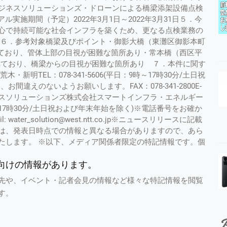
ジネスソリューションズ・ドローンによる橋梁添架設備点検
実施期間（予定）2022年3月1日～2022年3月31日５．今
心で持続可能な社会インフラを築くため、更なる点検業務の
。６．参考対象橋梁及びポイント・御影大橋（東灘区御影本町
れており、管体上部の目視が困難な箇所あり・常本橋（西区平
れており、橋梁からの目視が困難な箇所あり ７．本件に関す
明TEL：078-341-5606(平日：9時～17時30分/土日祝
違えのないようお願いします。FAX：078-341-2800E-
g.jp ＮＴＴビジネスソリューションズ株式会社スマートインフラ・エネルギー
：9時～17時30分/土日祝および年末年始を除く)※電話番号をお確か
er_solution@west.ntt.co.jp※ニュースリリースに記載
は、発表日時点での情報と異なる場合がありますので、あら
たします。 ※以下、メディア関係者限定の特記情報です。個
向けの情報があります。
先や、イベント・記者会見の情報など様々な特記情報を閲覧
す。
P