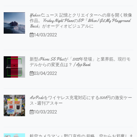
Yahoo!ニュース 記憶とクリエイターへの扉を開く映像
作品。Friday Night PlansのEP『When I Get My Playground
Back』がオーディオビジュアルに
14/03/2022
新型iPhone SE Plusが「2022年登場」と業界筋。現行モ
デルからの変更点は？ | AppBank
03/04/2022
AirPodsをワイヤレス充電対応にする1500円の激安ケー
ス - 週刊アスキー
10/03/2022
航空カメラマン・野口克也の 前略、空からお邪魔しま