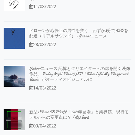
11/03/2022
ドローンが心停止の男性を救う わずか3分でAEDを
配達（リアルサウンド） - Yahoo!ニュース
28/03/2022
Yahoo!ニュース 記憶とクリエイターへの扉を開く映像
作品。Friday Night PlansのEP『When I Get My Playground
Back』がオーディオビジュアルに
14/03/2022
新型iPhone SE Plusが「2022年登場」と業界筋。現行モ
デルからの変更点は？ | AppBank
03/04/2022