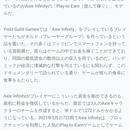
ているのがAxie Infinityの「Play-to-Earn（遊んで稼ぐ）」モデ
ルだ。
Yield Guild Gamesでは「Axie Infinity」をプレイしているプレイ
ヤーたちがギルド（プレーヤーグループ）を作っているという
話を書いた。その多くはフィリピンでスマートフォンを持って
いる貧困層だ。彼らはゲームの中でお金を稼ぐことができてお
り、同国の最低賃金の数倍以上の収入を得ているのだ。パンデ
ミックが経済に壊滅的な打撃を与えているにも関わらず、この
ドキュメンタリーで語られている通り、ゲームが彼らの食卓に
食事をもたらした。
Axie Infinityがプレイヤーにこういった資金を拠出できるのも、
最初に料金を徴収しているからだ。最近では3人のAxieキャラ
クターのチームを作成すると、米ドルで1,272ドルかかかるよ
うになっている。2021年5月の7日間でAxie Infinityは、ブロッ
クチェーンを利用した人気のPlay-to-Earnゲームとしてゲーム