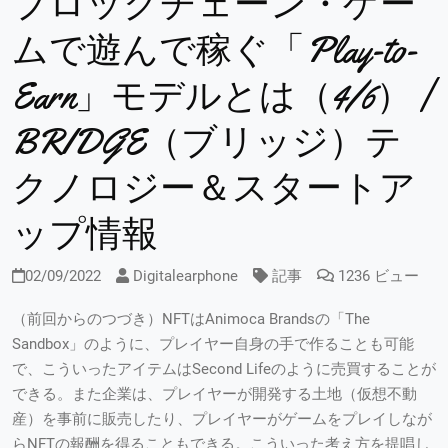
ブロックチェーン・ゲー
ムで遊んで稼ぐ「Play-to-
Earn」モデルとは（4/6） |
BRIDGE（ブリッジ）テ
クノロジー＆スタートア
ップ情報
02/09/2022
Digitalearphone
記事
1236 ビュー
（前回からのつづき）NFTはAnimoca Brandsの「The
Sandbox」のように、プレイヤー自身の手で作ることも可能
で、こういったアイテムはSecond Lifeのように売買することが
できる。また企業は、プレイヤーが開発する土地（仮想不動
産）を事前に販売したり、プレイヤーがゲームをプレイしなが
らNFTの報酬を得ることもできる。こういった考え方を提唱し