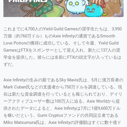
これまでに4,700人のYield Guild Gamesの奨学生たちは、3,950
万個（約760万ドル）ものAxie Infinityの通貨であるSmooth
Love Potionの獲得に成功している。そして今週、Yield Guild
GamesはFTXをスポンサーとして迎え入れ、新たに137人の奨
学金を提供した。彼らには名前にFTXの頭文字が入っているは
ずだ。
Axie Infinityの生みの親であるSky Mavis氏は、5月に億万長者の
Mark Cuban氏などの支援者から750万ドルを調達している。現
在は新たな資金調達を行っているとも報じられており、デイリ
ーアクティブユーザー数は100万人に迫る。Axie Worldから提
供されたデータによると、Axie Infinityは7月に1億9,600万ドル
を稼いだという。Gumi Cryptosファンドの共同設立者である
Miko Matsumura氏は、Axie Infinityの評価額はすぐに数十億ド