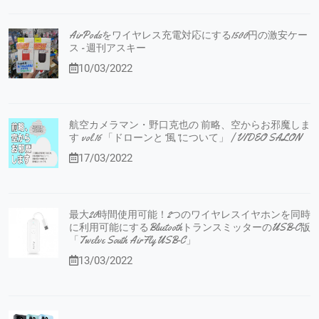
AirPodsをワイヤレス充電対応にする1500円の激安ケー
ス - 週刊アスキー
10/03/2022
航空カメラマン・野口克也の 前略、空からお邪魔しま
す vol.16 「ドローンと”風”について」 | VIDEO SALON
17/03/2022
最大20時間使用可能！2つのワイヤレスイヤホンを同時
に利用可能にするBluetoothトランスミッターのUSB-C版
「Twelve South AirFly USB-C」
13/03/2022