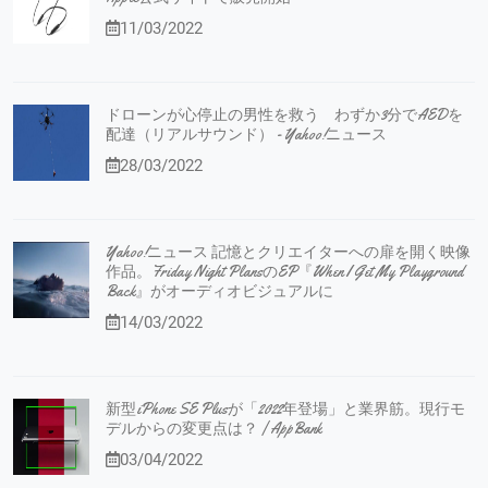
11/03/2022
ドローンが心停止の男性を救う わずか3分でAEDを
配達（リアルサウンド） - Yahoo!ニュース
28/03/2022
Yahoo!ニュース 記憶とクリエイターへの扉を開く映像
作品。Friday Night PlansのEP『When I Get My Playground
Back』がオーディオビジュアルに
14/03/2022
新型iPhone SE Plusが「2022年登場」と業界筋。現行モ
デルからの変更点は？ | AppBank
03/04/2022