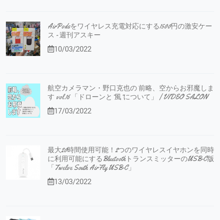
AirPodsをワイヤレス充電対応にする1500円の激安ケー
ス - 週刊アスキー
10/03/2022
航空カメラマン・野口克也の 前略、空からお邪魔しま
す vol.16 「ドローンと”風”について」 | VIDEO SALON
17/03/2022
最大20時間使用可能！2つのワイヤレスイヤホンを同時
に利用可能にするBluetoothトランスミッターのUSB-C版
「Twelve South AirFly USB-C」
13/03/2022