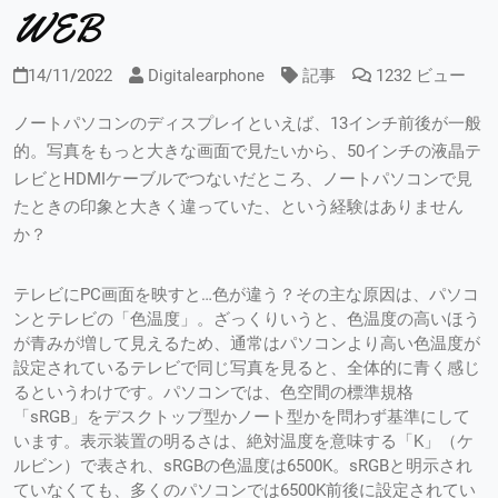
WEB
14/11/2022
Digitalearphone
記事
1232 ビュー
ノートパソコンのディスプレイといえば、13インチ前後が一般
的。写真をもっと大きな画面で見たいから、50インチの液晶テ
レビとHDMIケーブルでつないだところ、ノートパソコンで見
たときの印象と大きく違っていた、という経験はありません
か？
テレビにPC画面を映すと…色が違う？その主な原因は、パソコ
ンとテレビの「色温度」。ざっくりいうと、色温度の高いほう
が青みが増して見えるため、通常はパソコンより高い色温度が
設定されているテレビで同じ写真を見ると、全体的に青く感じ
るというわけです。パソコンでは、色空間の標準規格
「sRGB」をデスクトップ型かノート型かを問わず基準にして
います。表示装置の明るさは、絶対温度を意味する「K」（ケ
ルビン）で表され、sRGBの色温度は6500K。sRGBと明示され
ていなくても、多くのパソコンでは6500K前後に設定されてい